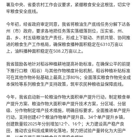
署及中央、省委农村工作会议要求，紧绷粮食安全这根弦，切实守
牢粮食安全底线。
今年初，经省政府审定同意，我省将粮油生产底线任务分解下达各
州（市）政府，要求各地把任务落实落细落到位，压实省、州、
县、乡、村五级粮油生产责任，形成上下联动、齐抓共管、协同推
进的粮食生产工作格局，确保粮食播种面积稳定在6310万亩以
上，油料播种面积稳定在508.2万亩以上。
我省鼓励各地针对稻谷种植耕地提高补助标准，在确保公平的前提
下推行口粮（稻谷）与其他作物梯度补贴机制，稻谷种植补贴标准
可在其他作物补贴基础上最高上浮80％；全面落实粮食作物完全成
本保险等系列粮食生产支持政策，筑牢农民种粮收益保障底线。
今年，我省启动新一轮粮油作物大面积单产提升行动，制定粮食单
产提升方案、粮油作物大面积单产提升技术方案，分区域、分层
级、分作物制定增产技术措施，明确目标要求，全面推进单产提升
行动，支持创建47个粮油作物单产提升县、34个单产提升乡镇，
创建数量较2025年分别增加12个、16个；大力建设高产稳产良
田，推动农业科技成果转化落地，努力把试验产量转化为大田产