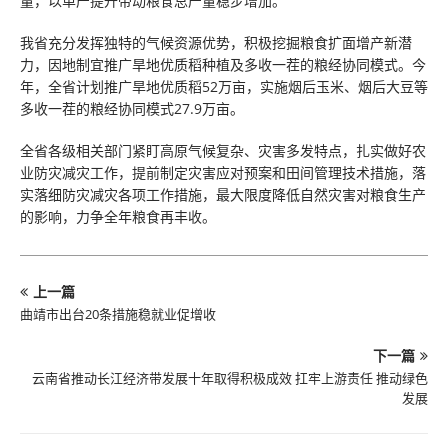
量，以单产提升带动粮食总产量稳步增加。
我省充分发挥独特的气候资源优势，积极挖掘粮食扩面增产新潜
力，因地制宜推广旱地优质稻种植及多收一茬的粮经协同模式。今
年，全省计划推广旱地优质稻52万亩，实施烟后玉米、烟后大豆等
多收一茬的粮经协同模式27.9万亩。
全省各级相关部门紧盯高原气候复杂、灾害多发特点，扎实做好农
业防灾减灾工作，提前制定灾害应对预案和田间管理技术措施，落
实落细防灾减灾各项工作措施，最大限度降低自然灾害对粮食生产
的影响，力争全年粮食再丰收。
上一篇
曲靖市出台20条措施稳就业促增收
下一篇
云南省推动长江经济带发展十年取得积极成效 扛牢上游责任 推动绿色
发展