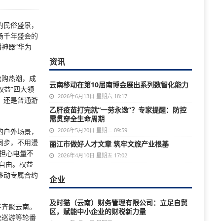
的民俗盛景，
场千年盛会的
神器“华为
资讯
抢购热潮，成
云南移动在第10届南博会展出系列数智化能力
权益”四大领
2026年6月13日 星期六 18:17
，还是普通游
乙肝疫苗打完就“一劳永逸”？专家提醒：防控
需贯穿全生命周期
2026年5月20日 星期三 09:59
的户外场景，
同步，不用漫
丽江市做好人才文章 筑牢文旅产业根基
需担心电量不
2026年4月10日 星期五 17:02
网自由。权益
移动专属合约
企业
及时猫（云南）财务管理有限公司：立足自贸
客齐聚云南。
区，赋能中小企业的财税新力量
龙巡游等轮番