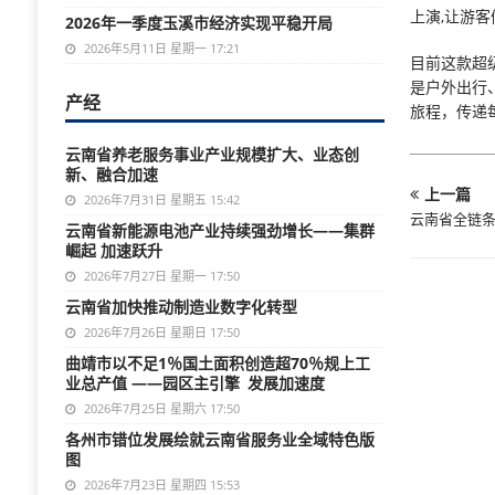
上演,让游
2026年一季度玉溪市经济实现平稳开局
2026年5月11日 星期一 17:21
目前这款超
是户外出行
产经
旅程，传递
云南省养老服务事业产业规模扩大、业态创
新、融合加速
上一篇
2026年7月31日 星期五 15:42
云南省全链
云南省新能源电池产业持续强劲增长——集群
崛起 加速跃升
2026年7月27日 星期一 17:50
云南省加快推动制造业数字化转型
2026年7月26日 星期日 17:50
曲靖市以不足1％国土面积创造超70％规上工
业总产值 ——园区主引擎 发展加速度
2026年7月25日 星期六 17:50
各州市错位发展绘就云南省服务业全域特色版
图
2026年7月23日 星期四 15:53