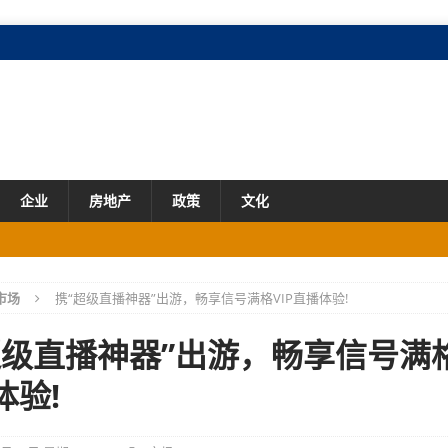
企业
房地产
政策
文化
市场
市场
携“超级直播神器”出游，畅享信号满格VIP直播体验!
业态创新、融合加速
产业
超级直播神器”出游，畅享信号满格
场
体验!