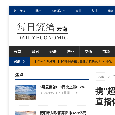
每日经济
财经
人民币汇率
商业
科技
发稿
云南
资讯
经济
产业
交通
市场
[ 2026年8月3日 ]
保山市厚植民营经济发展沃土
市场
资讯
[ 2026年8月2日 ]
云南省实施“人工智能+制造”专项行动
焦点
云南
[ 2026年7月31日 ]
云南省养老服务事业产业规模扩大、
6月云南省CPI同比上涨0.7%
[ 2026年8月5日 ]
云南省拟立法保护古树名木
市场
携“
2021年7月14日 星期三 10:42
[ 2026年8月4日 ]
云南省启动两项边贸外汇结算试点
市
直播
昆明市财政预算安排32.1亿元