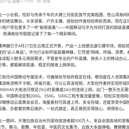
5月11日 星期一 17:07
市场
五一小长假，恰好与传承千年的大理三月街民族节完美相遇，苍山洱海间
作的绝佳舞台，众多游客、户外主播、旅拍创作者纷纷奔赴而来。而在这
少用户背包里多了一件“秘密装备”——中国移动与华为共同打造的超级直播
 X”，用满格信号稳稳记录下了每一个精彩瞬间。
播神器已于4月27日在云南正式开售，产品一上线便迅速引爆市场，掀起
党的“必入单品”。作为行业标杆级直播神器，它凭借“网络、终端、资费、
准适配人群多元用网需求，不管是专业的户外直播、商务人士的移动办公
行等，都能解锁高速、稳定的随身上网体验。
它依托中国移动专属技术，可确保信号始终稳定在线，哪怕是在人流密集
播清晰流畅不卡顿。终端方面，可以让高清视频、大型创作素材实现秒级
000mAh大电池可撑足20小时直播或24小时连续上网，出门一整天也无
，中国移动定制200G、350G、500G三档专属流量套餐，轻松实现用
即赠移动云盘黄金会员，海量素材可高速上传、安全存储；还能享受中国
设备、办套餐到售后维护，一站式搞定，真正做到买得放心、用得安心。
五一期间，大理白族自治州共接待旅游者超500万人，来自全国各地的游
民族节，赛马、歌舞、年街宴、中医药文化集市、白族大本曲弹唱、舞狮舞