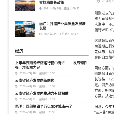
2026年
支持稳增长政策
2021年6月18日 星期五 09:33
刚刚过去的
成为直播创
丽江：打造产业高质量发展增
人潮中，不
长极
随行WiFi
2021年6月3日 星期四 09:47
这款超级直
为近期出行
经济
先优势，精
客的自驾旅
上半年云南省经济运行稳中有进 ——发展韧性
强 增长潜力足
网络方面，
也能保证直
2026年7月18日 星期六 15:56
长等待；12
云南省经济发展向新向优
足。资费方面
2026年6月19日 星期五 15:34
方面，购买
云南省经济发展内生动力有效积蓄
方案，从选
2026年5月21日 星期四 17:24
昆明：西部第四个万亿GDP城市来了
据悉，今年
“三月街”
2026年5月18日 星期一 23:53