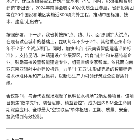
地7个、建成省级装配式建筑产业基地17个。同时，积极推动智能
建造“走出去”，2024年南博会吸引40家优质企业参展，省建投集团
等在20个国家和地区实施近300项海外工程，推动中国标准、技
术、建造“走出去”。
按照部署，下一步，我省将按照“点、线、片、面”原则扩大试点，
在现有试点城市的基础上，昆明每年不少于2个、其他重点州市每
年不少于1个试点项目。同时，加快出台《云南省智能建造评价标
准》，支持昆明、曲靖建设产业集聚区，培育“链主”和专精特新企
业。鼓励高校设置智能建造专业，组建省级专家智库。依托面向南
亚东南亚辐射中心建设机遇，力争“十五五”末形成完备的智能建造
技术标准体系和产业集群，以新质生产力引领建筑业全面提质升
级。
会议期间，与会代表现场观摩了昆明长水机场T2航站楼项目。该项
目聚焦“数字先行、装备赋能、精益管控”，成为国内BIM全生命周
期深度应用、全球最大“空铁联运”单体枢纽，工期、质量、安全、
投资得到有效控制。
上一篇