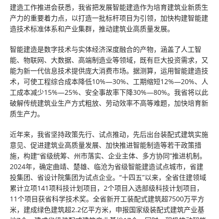
建造工作推进会获悉，我省把发展智能建造作为培育建筑业新质生
产力的重要着力点，以打造一批标杆项目为引领，加快构建智能建
造技术标准体系和产业集群，推动建筑业高质量发展。
智能建造是数字技术与实体经济深度融合的产物，涵盖了人工智
能、物联网、大数据、高端制造业等领域，既有巨大投资需求，又
能为新一代信息技术提供庞大消费市场。据测算，运用智能建造技
术，可使工程综合成本降低10%—30%、工期缩短12%—20%、人
工成本减少15%—25%、安全事故率下降30%—80%。我省将以此
破解传统建筑业生产方式粗放、劳动效率不高等难题，加快培育新
质生产力。
近年来，我省坚持政策先行、试点推动，先后出台装配式建筑实施
意见、促进建筑业高质量发展、加快推进智能制造等若干政策措
施，构建“省级统筹、州市落实、企业主体、多方协同”推进机制。
2024年，确定曲靖、楚雄、临沧为省级智能建造试点城市，省建
投集团、省设计院集团为试点企业。“十四五”以来，全省住建领域
累计立项141项科技计划项目，2个项目入选部级科技计划项目，
11个项目获省科学技术奖。全省新开工装配式建筑超7500万平方
米，建成绿色建筑超2.2亿平方米，申报国家级装配式建筑产业基