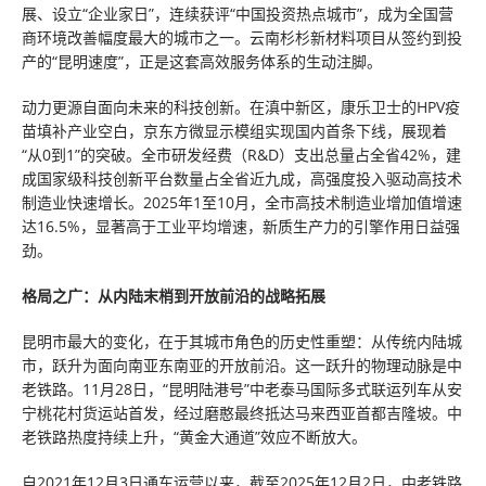
展、设立“企业家日”，连续获评“中国投资热点城市”，成为全国营
商环境改善幅度最大的城市之一。云南杉杉新材料项目从签约到投
产的“昆明速度”，正是这套高效服务体系的生动注脚。
动力更源自面向未来的科技创新。在滇中新区，康乐卫士的HPV疫
苗填补产业空白，京东方微显示模组实现国内首条下线，展现着
“从0到1”的突破。全市研发经费（R&D）支出总量占全省42%，建
成国家级科技创新平台数量占全省近九成，高强度投入驱动高技术
制造业快速增长。2025年1至10月，全市高技术制造业增加值增速
达16.5%，显著高于工业平均增速，新质生产力的引擎作用日益强
劲。
格局之广：从内陆末梢到开放前沿的战略拓展
昆明市最大的变化，在于其城市角色的历史性重塑：从传统内陆城
市，跃升为面向南亚东南亚的开放前沿。这一跃升的物理动脉是中
老铁路。11月28日，“昆明陆港号”中老泰马国际多式联运列车从安
宁桃花村货运站首发，经过磨憨最终抵达马来西亚首都吉隆坡。中
老铁路热度持续上升，“黄金大通道”效应不断放大。
自2021年12月3日通车运营以来，截至2025年12月2日，中老铁路