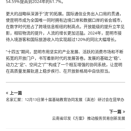
54.59%提高到2024年的61.7%。
更大的战略纵深源于“流”的拓展。国际通信业务出入口局的贯通，
使昆明市成为全国唯一同时拥有边境口岸和数据口岸的省会城市，
在数字时代抢占了跨境信息枢纽的制高点。开放能级的提升立竿见
影，相较物流的提升，人流的增长更加迅猛。2024年，昆明市接
待入境游客和国际旅游收入均实现超过120%的同比大幅增长。
“十四五”期间，昆明市用坚实的产业发展、活跃的消费市场和不断
拓宽的开放门户，书写着新时代的发展答卷。发展的基础之“稳”、
动力之“足”、空间之“广”构成了一个相互增强的协同系统，让昆明
在高质量发展轨道上稳步疾行、在开放新格局中自信担当。
上一篇
名家汇聚：12月13日第十届基础教育协同发展（滇池）研讨会在昆举办
下一篇
云南省印发《方案》 推动服务贸易创新发展