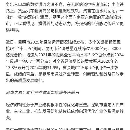
务出入口局的数据洪流奔涌不息，在无形信道中极速流转；中老铁
路上，货运列车载满商品与机遇碾过铁轨，汽笛在山水间回荡。一
“数”一“物”的双向奔涌里，昆明这座面向南亚东南亚的开放前沿城
市，正以看得见、摸得着的动态活力，将强劲的经济脉动传递至更
远疆界。
近日，昆明市2025年经济运行情况陆续发布，多个关键指标表现
抢眼：“十四五”期间，昆明市经济总量连续跨过7000亿元、8000
亿元台阶，增速从2021年的距离全省平均水平3.6个百分点到2024
年反超全省0.7个百分点；对全省经济增长的贡献率从2020年的
13.3%跃升到2024年的31.9%，省会城市“火车头”作用进一步彰
显。成绩的背后，是昆明市通过产业转型、创新驱动和战略开放走
出的高质量发展路径。
底盘之稳：现代产业体系筑牢增长压舱石
经济的韧性源于产业结构根本性的优化与重塑。昆明市坚定大抓产
业、主攻工业，推动发展动能从传统依赖向现代化产业体系深刻转
变。
走进云南铜业西南铜业分公司的阴极铜生产车间，自动化电解槽与