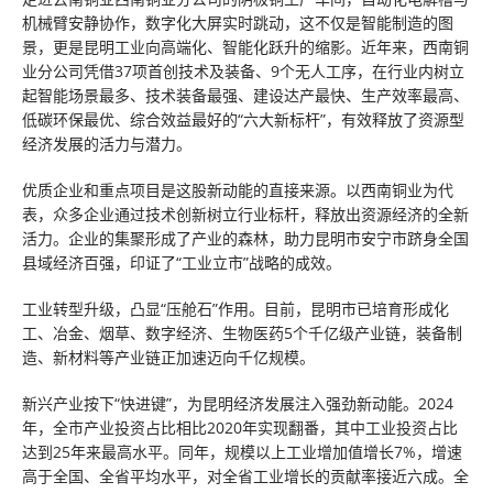
机械臂安静协作，数字化大屏实时跳动，这不仅是智能制造的图
景，更是昆明工业向高端化、智能化跃升的缩影。近年来，西南铜
业分公司凭借37项首创技术及装备、9个无人工序，在行业内树立
起智能场景最多、技术装备最强、建设达产最快、生产效率最高、
低碳环保最优、综合效益最好的“六大新标杆”，有效释放了资源型
经济发展的活力与潜力。
优质企业和重点项目是这股新动能的直接来源。以西南铜业为代
表，众多企业通过技术创新树立行业标杆，释放出资源经济的全新
活力。企业的集聚形成了产业的森林，助力昆明市安宁市跻身全国
县域经济百强，印证了“工业立市”战略的成效。
工业转型升级，凸显“压舱石”作用。目前，昆明市已培育形成化
工、冶金、烟草、数字经济、生物医药5个千亿级产业链，装备制
造、新材料等产业链正加速迈向千亿规模。
新兴产业按下“快进键”，为昆明经济发展注入强劲新动能。2024
年，全市产业投资占比相比2020年实现翻番，其中工业投资占比
达到25年来最高水平。同年，规模以上工业增加值增长7%，增速
高于全国、全省平均水平，对全省工业增长的贡献率接近六成。全