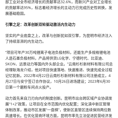
部工业对全市经济增长的贡献率达32.6%，而新兴产业对工业增长
的贡献率达95%，标志着经济增长的主动力已完成历史性转换，发
展基础稳固。
引擎之足：改革创新双轮驱动激活内生动力
坚实的产业底盘之上，改革与创新犹如双引擎，为昆明市经济注入
了持续澎湃的内生动力。
“项目可年产30万吨锂离子电池负极材料，还能生产多规格锂电池
人造石墨负极材料，产品将供货LG化学、宁德时代、比亚迪、
SKON、远景动力等国内外头部企业。”云南杉杉新材料有限公司总
经理耿海龙介绍，他对项目快速落地、快速推进、快速完成全过程
记忆犹新。2022年4月22日云南杉杉新材料有限公司注册成立，4
月27日与安宁签订合作协议，10月26日进场建设；2023年6月30
日第一个磨粉车间点火投产。
动力首先来自刀刃向内的制度创新。昆明市出台跨区域产业协调发
展“1+2”政策，让项目在全市范围内优化配置；深化滇中新区管理
体制改革，推动市区发展“一盘棋”，使新区直管区连续保持两位数
高速增长。在优化营商环境方面，昆明市率先立法促进民营经济发