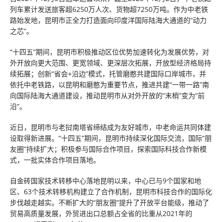
列车累计发送旅客超6250万人次、货物超7250万吨。作为中老铁
路始发地，昆明市正全力打造面向印度洋国际陆海大通道的“动力
之芯”。
“十四五”期间，昆明市积极推动区位优势加速转化为发展优势，对
外开放向更大范围、更宽领域、更深层次拓展，开放型经济格局持
续拓展；创新“省会+沿边”模式，托管磨憨共建国际口岸城市，并
依托中老铁路，以昆明和磨憨为重要节点，推进共建“一带一路”南
向国际陆海大通道建设，推动昆明市从对外开放的“末梢”变为“前
沿”。
近日，昆明市与老挝南塔省缔结成为友好城市，中老命运共同体建
设取得新进展。“十四五”期间，昆明市持续深化国际交流，国际“朋
友圈”持续扩大；积极参与国际合作项目，探索国际科技合作新模
式，一批实体合作项目落地。
自金砖国家技术转移中心落地昆明以来，中心已与9个国家和地
区、63个技术转移机构建立了合作机制，昆明市科技合作的国际化
步伐越走越实。不断扩大的“朋友圈”提升了开放平台能级，推动了
贸易高质量发展，外贸进出口总额占全省的比重从2021年的