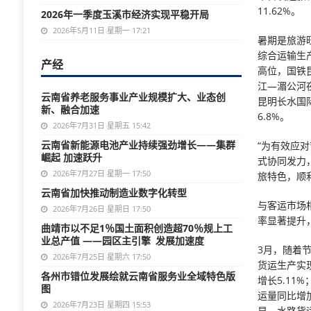
11.62%。
2026年一季度玉溪市经济实现平稳开局
2026年5月11日 星期一 17:21
暑期是旅游
综合运输生产
产经
高位，国铁
江—湄公河
云南省养老服务事业产业规模扩大、业态创
昆明长水国
新、融合加速
6.8%。
2026年7月31日 星期五 15:42
云南省新能源电池产业持续强劲增长——集群
“为有效应
崛起 加速跃升
式协同发力
2026年7月27日 星期一 17:50
旅特色，顺
云南省加快推动制造业数字化转型
与客运市场
2026年7月26日 星期日 17:50
率显著提升
曲靖市以不足1％国土面积创造超70％规上工
业总产值 ——园区主引擎 发展加速度
3月，随着
2026年7月25日 星期六 17:50
货运生产实
各州市错位发展绘就云南省服务业全域特色版
增长5.1
图
运量同比增
2026年7月23日 星期四 15:53
显，水路货