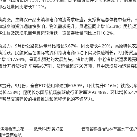
吞吐量同比增长7.12%。
续高涨，生鲜农产品出滇和电商物流需求旺盛，支撑货运总体稳中有升。
和城乡物资流通加快影响，物流需求提升，货运量同比增长2.3%；民航货
链生鲜及跨境电商包裹运输活跃，货邮吞吐量同比上升10.2%。
发力，9月份公路货运量环比增长6.67%，同比增长4.29%，高原特色
续活跃。民航货运在国际物流和跨境电商带动下实现快速增长，7月份货
同比增长17.94%，呈现出强劲的发展势头。铁路方面，中老铁路货运表现
累计开行货物列车突破6万列，货运量超6760万吨，其中跨境货物运输突破
提升。9月份，全省ETC使用率达到60.59%，环比提升0.16%；铁路列
长2.38%；昆明长水国际机场航班放行正常率达93.48%，环比增长5.4
是智慧交通建设的持续推进和流程优化的不懈努力。
浇灌希望之花 —— 数禾科技“美好回
云南省积极推动林草高水平保护
课堂云南启航