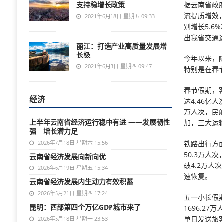
支持稳增长政策
据云南省政
流提质增效
2021年6月18日 星期五 09:33
别增长5.6
出我省交通
丽江：打造产业高质量发展增
长极
今年以来，
2021年6月3日 星期四 09:47
特别是在春
春节假期，
经济
达4.46亿
万人次，民
上半年云南省经济运行稳中有进 ——发展韧性
加，三大运
强 增长潜力足
2026年7月18日 星期六 15:56
铁路出行方
50.3万
云南省经济发展向新向优
破4.2万
2026年6月19日 星期五 15:34
速恢复。
云南省经济发展内生动力有效积蓄
2026年5月21日 星期四 17:24
五一小长假
昆明：西部第四个万亿GDP城市来了
1696.2
单日发送旅
2026年5月18日 星期一 23:53