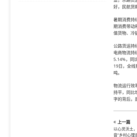
好，民航货邮
暑期消费持
期消费带动
值货物、冷
公路货运持续
电商物流持
5.14%，
19日，全线
吨。
物流运行效率
持平，同比增
字的背后，
上一篇
以心灵沃土，
音”乡村心理