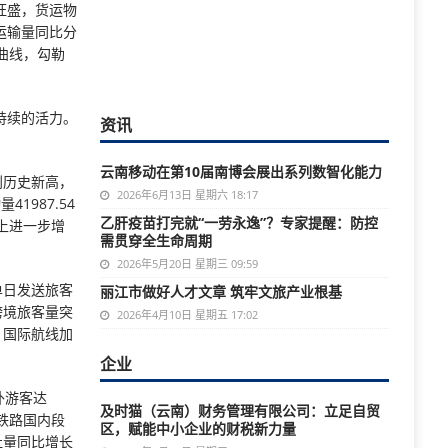
旺盛，货运物
运输量同比分
的曲线，勾勒
持续的活力。
资讯
云南移动在第10届南博会展出系列数智化能力
创历史新高，
2026年6月13日 星期六 18:17
1987.54
乙肝疫苗打完就“一劳永逸”？专家提醒：防控
上进一步增
需贯穿全生命周期
2026年5月20日 星期三 09:59
单日发送旅客
丽江市做好人才文章 筑牢文旅产业根基
跨境旅客量突
2026年4月10日 星期五 17:02
，国际航线加
企业
外游客达
及时猫（云南）财务管理有限公司：立足自贸
老铁路国内段
区，赋能中小企业的财税新力量
吐量同比增长