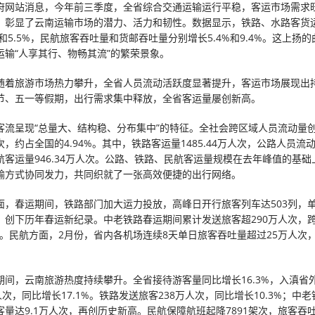
府网站消息，今年前三季度，全省综合交通运输运行平稳，客运市场需求
，彰显了云南运输市场的潜力、活力和韧性。数据显示，铁路、水路客货
%和5.5%，民航旅客吞吐量和货邮吞吐量分别增长5.4%和9.4%。这上扬
运输“人享其行、物畅其流”的繁荣景象。
随着旅游市场热力攀升，全省人员流动活跃度显著提升，客运市场展现出
节、五一等假期，出行需求集中释放，全省客运量屡创新高。
客流呈现“总量大、结构稳、分布集中”的特征。全社会跨区域人员流动量
人次，约占全国的4.94%。其中，铁路客运量1485.44万人次，公路人员流动量4
航客运量946.34万人次。公路、铁路、民航客运量规模在去年峰值的基础
输方式协同发力，共同织就了一张高效便捷的出行网络。
面，春运期间，铁路部门加大运力投放，高峰日开行旅客列车达503列，
人次，创下历年春运新纪录。中老铁路春运期间累计发送旅客超290万人次，
人次。民航方面，2月份，省内各机场连续8天单日旅客吞吐量超过25万人次
期间，云南旅游热度持续攀升。全省接待游客量同比增长16.3%，入滇省
7万人次，同比增长17.1%。铁路发送旅客238万人次，同比增长10.3%；中
客量达9.1万人次，再创历史新高。民航保障航班起降7891架次，旅客吞