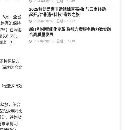
2026年6月10日 星期三 17:49
2025移动爱家非遗馆惊喜亮相! 与云南移动一
起开启“非遗+科技”奇妙之旅
。8月，全省
2025年1月24日 星期五 10:22
线路客流保持
新IT引领智能化变革 联想方案服务助力数实融
7%；在澜沧
合高质量发展
8.6%；
2023年2月15日 星期三 20:19
同比上升
多种运输方
，深度融合文
，物流运行效
续释放，综合
路货运量同比
带动，铁路货
需求增势明
货运持续向