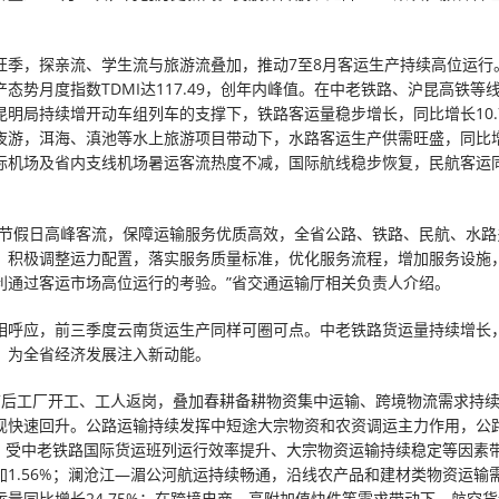
旺季，探亲流、学生流与旅游流叠加，推动7至8月客运生产持续高位运行
态势月度指数TDMI达117.49，创年内峰值。在中老铁路、沪昆高铁等
昆明局持续增开动车组列车的支撑下，铁路客运量稳步增长，同比增长10.
夜游，洱海、滇池等水上旅游项目带动下，水路客运生产供需旺盛，同比增长
际机场及省内支线机场暑运客流热度不减，国际航线稳步恢复，民航客运
对节假日高峰客流，保障运输服务优质高效，全省公路、铁路、民航、水路
，积极调整运力配置，落实服务质量标准，优化服务流程，增加服务设施
利通过客运市场高位运行的考验。”省交通运输厅相关负责人介绍。
相呼应，前三季度云南货运生产同样可圈可点。中老铁路货运量持续增长
，为全省经济发展注入新动能。
节后工厂开工、工人返岗，叠加春耕备耕物资集中运输、跨境物流需求持
现快速回升。公路运输持续发挥中短途大宗物资和农资调运主力作用，公
1%；受中老铁路国际货运班列运行效率提升、大宗物资运输持续稳定等因素
加1.56%；澜沧江—湄公河航运持续畅通，沿线农产品和建材类物资运输
运量同比增长24.75%；在跨境电商、高附加值快件等需求带动下，航空