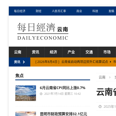
每日经济
财经
人民币汇率
商业
科技
发稿
云南
资讯
经济
产业
交通
市场
[ 2026年8月4日 ]
云南省启动两项边贸外汇结算试点
市
资讯
[ 2026年8月3日 ]
保山市厚植民营经济发展沃土
市场
焦点
云南
[ 2026年8月2日 ]
云南省实施“人工智能+制造”专项行动
6月云南省CPI同比上涨0.7%
[ 2026年7月31日 ]
云南省养老服务事业产业规模扩大、
云南
2021年7月14日 星期三 10:42
[ 2026年8月5日 ]
云南省拟立法保护古树名木
市场
2025年
昆明市财政预算安排32.1亿元