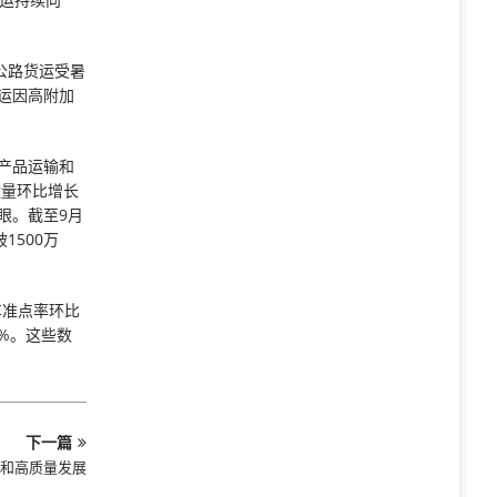
公路货运受暑
运因高附加
农产品运输和
运量环比增长
亮眼。截至9月
1500万
车准点率环比
7%。这些数
下一篇
和高质量发展