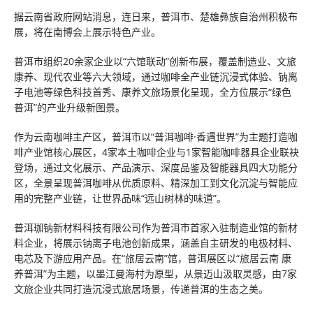
据云南省政府网站消息，连日来，普洱市、楚雄彝族自治州积极布
展，将在南博会上展示特色产业。
普洱市组织20余家企业以“六馆联动”创新布展，覆盖制造业、文旅
康养、现代农业等六大领域，通过咖啡全产业链沉浸式体验、钠离
子电池等绿色科技首秀、康养文旅场景化呈现，全方位展示“绿色
普洱”的产业升级新图景。
作为云南咖啡主产区，普洱市以“普洱咖啡·香遇世界”为主题打造咖
啡产业馆核心展区，4家本土咖啡企业与1家智能咖啡器具企业联袂
登场，通过文化展示、产品演示、深度品鉴及智能器具四大功能分
区，全景呈现普洱咖啡从优质原料、精深加工到文化沉淀与智能应
用的完整产业链，让世界品味“远山树林的味道”。
普洱珈钠新材料科技有限公司作为普洱市首家入驻制造业馆的新材
料企业，将展示钠离子电池创新成果，涵盖自主研发的电极材料、
电芯及下游应用产品。在“旅居云南”馆，普洱展区以“旅居云南 康
养普洱”为主题，以墨江曼海村为原型，从景迈山汲取灵感，由7家
文旅企业共同打造沉浸式旅居场景，传递普洱的生态之美。