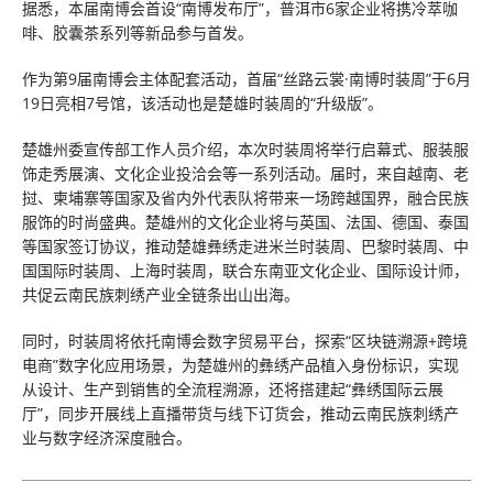
据悉，本届南博会首设“南博发布厅”，普洱市6家企业将携冷萃咖
啡、胶囊茶系列等新品参与首发。
作为第9届南博会主体配套活动，首届“丝路云裳·南博时装周”于6月
19日亮相7号馆，该活动也是楚雄时装周的“升级版”。
楚雄州委宣传部工作人员介绍，本次时装周将举行启幕式、服装服
饰走秀展演、文化企业投洽会等一系列活动。届时，来自越南、老
挝、柬埔寨等国家及省内外代表队将带来一场跨越国界，融合民族
服饰的时尚盛典。楚雄州的文化企业将与英国、法国、德国、泰国
等国家签订协议，推动楚雄彝绣走进米兰时装周、巴黎时装周、中
国国际时装周、上海时装周，联合东南亚文化企业、国际设计师，
共促云南民族刺绣产业全链条出山出海。
同时，时装周将依托南博会数字贸易平台，探索“区块链溯源+跨境
电商”数字化应用场景，为楚雄州的彝绣产品植入身份标识，实现
从设计、生产到销售的全流程溯源，还将搭建起“彝绣国际云展
厅”，同步开展线上直播带货与线下订货会，推动云南民族刺绣产
业与数字经济深度融合。