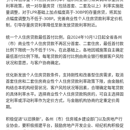
利率政策，统一对存量房贷（包括首套、二套及以上）利率实施批
量调整，对于LPR基础上加点幅度高于-30BP的存量房贷，将其加
点幅度调整为不低于-30BP。完善商业性个人住房贷款利率定价机
制，引导存量房贷利率降低至新发放贷款利率附近。
统一个人住房贷款最低首付比例，自2024年10月12日起全省各州
（市）商业性个人住房贷款不再区分首套、二套住房，最低首付款
比例下限统一为不低于15%，在此基础上，各地因城施策自主确定
最低首付比例下限。每笔贷款的首付比例由商业银行根据客户风险
状况和意愿，与客户协商确定。
优化新发放个人住房贷款条件，支持刚性和改善型住房需求，取消
首套住房和二套住房商业性个人住房贷款利率政策下限，由金融机
构结合本机构经营状况、客户风险状况等因素，合理确定每笔贷款
的具体利率水平。选择商业性个人住房贷款购房的，可自主选择固
定利率或浮动利率作为定价方式，与金融机构协商约定重定价周
期。
积极促进“以旧换新”，各州（市）住房城乡建设部门以及房地产行
业协会，要积极搭建平台，鼓励房地产开发企业、经纪机构积极促