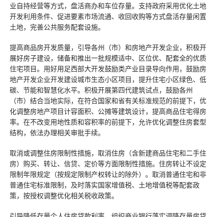
业自持经营等方式，盘活商办和车位存量。支持政府采用优化土地
开发利用条件、促进要素市场流通、收回收购等方式盘活存量闲置
土地，完善公共服务配套设施。
提高商品房开发质量，引导各州（市）和房地产开发企业，积极开
展好房子建设，储备和推出一批规模适中、区位优、配套全的优质
住宅项目。用好用足西部大开发鼓励类产业目录导向作用，鼓励房
地产开发企业开发建设城市生态小区项目，提升住宅小区绿色、低
碳、节能和智慧化水平。积极开展第四代建筑试点，鼓励各州
（市）结合当地实际，在符合国家和省有关标准规范的前提下，优
化调整房地产项目计容面积、公摊等建筑设计，提高商品住宅得房
率。在不改变用地性质和容积率的前提下，允许优化调整住房套型
结构，依法办理相关审批手续。
取消或调整住房限制性措施，取消住房（含新建商品住宅和二手住
房）购买、转让、信贷、定价等方面限制性措施。住房转让不设定
限制年限规定（按规定限制产权转让的除外）。取消普通住宅和非
普通住宅标准限制，及时落实国家增值税、土地增值税等配套政
策，按授权调整优化相关税收政策。
引导降低存量个人住房贷款利率，组织商业银行落实调降存量房贷