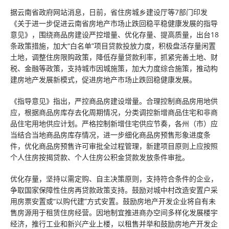
据云南省政府网站消息，日前，省住房城乡建设厅等7部门印发
《关于进一步促进云南省房地产市场止跌回稳平稳健康发展的指导
意见》，围绕商品房建设严控增量、优化存量、提高质量，出台18
条政策措施，加大“白名单”项目贷款投放力度，积极盘活存量闲置
土地，调整住房限购政策，降低存量贷款利率，抓紧完善土地、财
税、金融等政策，支持城市因城施策，加大力度综合施策，推动构
建房地产发展新模式，促进房地产市场止跌回稳健康发展。
《指导意见》指出，严控商品房建设增量。合理控制商品房用地供
应，根据商品房库存去化周期情况，分类调控新增商品住宅和非商
品住宅用地供应计划。严格控制新增住宅供应节奏，各州（市）应
当结合当地商品房库存情况，进一步细化商品房预售形象进度条
件，优化商品房预售许可审批全过程管理，新建项目原则上应按照
个人住房按揭贷款、个人住房公积金贷款发放条件审批。
优化存量，坚持以需定购、自主决策原则，支持符合条件的企业，
争取国家保障性住房再贷款政策支持。鼓励对城中村改造安置户采
用房票安置或“以购代建”方式安置。鼓励房地产开发企业将自有未
售房源用于租赁住房经营。因地制宜推进商办空间多样化发展楼宇
经济，推行工业和新兴产业上楼，以租售并举和鼓励房地产开发企