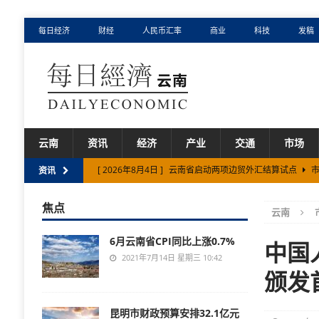
每日经济
财经
人民币汇率
商业
科技
发稿
云南
资讯
经济
产业
交通
市场
[ 2026年8月4日 ]
云南省启动两项边贸外汇结算试点
市
资讯
[ 2026年8月3日 ]
保山市厚植民营经济发展沃土
市场
焦点
云南
[ 2026年8月2日 ]
云南省实施“人工智能+制造”专项行动
6月云南省CPI同比上涨0.7%
[ 2026年7月31日 ]
云南省养老服务事业产业规模扩大、
中国
2021年7月14日 星期三 10:42
[ 2026年8月5日 ]
云南省拟立法保护古树名木
市场
颁发
昆明市财政预算安排32.1亿元