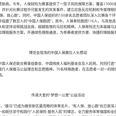
赞助商。今年，人保财险为赛事提供了一揽子风险保障方案，覆盖17000
，并针对比赛过程中可能发生的突发事件，建立应急反应机制和专属理赔
人保，放心跑”。同时，中国人保组织的150余名志愿者团队深入比赛各个
并组建了数百人的“中国人保跑团”，其中，人保寿险跑团116人，与其他
水和坚持诠释挑战自我、超越极限的马拉松精神。人保寿险还为本届雄马
和理赔服务方案，开通绿色理赔通道，为参赛者提供方便、快捷的理赔服
博览会现场的中国人保展位人头攒动
中国人保还联合赛事组委会、中国残疾人福利基金会及人民网，共同打造“
践行人保雄马公益理念和志愿精神。70名特殊跑者，在志愿者一对一的陪
跑。
传递大爱的“梦想一公里”公益活动
淀，“雄马”已成为雄安新区最亮眼的体育名片，“有人保、放心跑”也日渐深
一如既往坚守和践行“人民保险 服务人民”的理念，全力服务体育强国和全