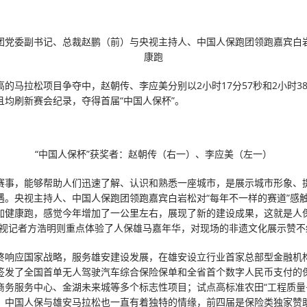
团党委副书记、总裁赵鹏（前）与央视主持人、中国人保跑团领跑嘉宾白
康跑
的马拉松项目争夺中，赵朝传、李应美分别以2小时17分57秒和2小时38
且均刷新赛会纪录，夺得首届“中国人保杯”。
“中国人保杯”获奖者：赵朝传（右一）、李应美（左一）
赛事，能够帮助人们迅速了解、认识和熟悉一座城市，是展示城市形象、
遇。央视主持人、中国人保跑团领跑嘉宾白岩松对“每年不一样的赛道”感触
加健康跑，感觉今年增加了一公里左右，展现了新的建设成果，这就是人
卫视记者方浩明则重点体验了人保雄马嘉年华，对现场的非遗文化展示赞不
终响应国家战略，服务雄安建设发展，在雄安设立行业首家总部型金融机
签发了全国首单无人驾驶汽车综合保险保单和全省首个数字人民币支付的
商务服务中心、金湖未来城等多个标志性项目；试点高标准农田“工程质量+
。中国人保与雄安马拉松也一直有着独特的情缘，前四届是保险类独家赞