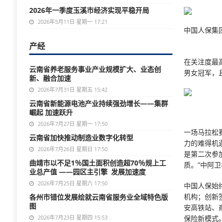
2026年一季度玉溪市经济实现平稳开局
2026年5月11日 星期一 17:21
中国人保集
产经
在关注度最高
云南省养老服务事业产业规模扩大、业态创
男女冠军，
新、融合加速
2026年7月31日 星期五 15:42
云南省新能源电池产业持续强劲增长——集群
崛起 加速跃升
2026年7月27日 星期一 17:50
一场马拉松
云南省加快推动制造业数字化转型
力的难得机
2026年7月26日 星期日 17:50
是第二次参
曲靖市以不足1％国土面积创造超70％规上工
质。”中阿
业总产值 ——园区主引擎 发展加速度
2026年7月25日 星期六 17:50
中国人保始
机构；创新
各州市错位发展绘就云南省服务业全域特色版
图
安高铁站、
2026年7月23日 星期四 15:53
保险新模式