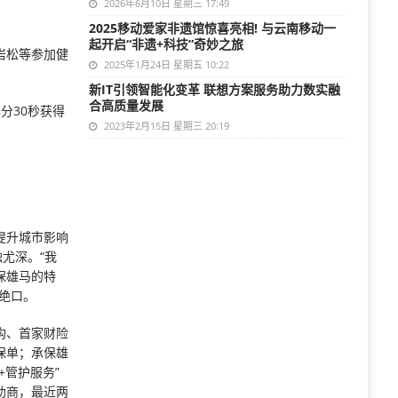
2026年6月10日 星期三 17:49
2025移动爱家非遗馆惊喜亮相! 与云南移动一
起开启“非遗+科技”奇妙之旅
岩松等参加健
2025年1月24日 星期五 10:22
新IT引领智能化变革 联想方案服务助力数实融
合高质量发展
分30秒获得
2023年2月15日 星期三 20:19
提升城市影响
尤深。“我
保雄马的特
绝口。
构、首家财险
保单；承保雄
管护服务”
助商，最近两