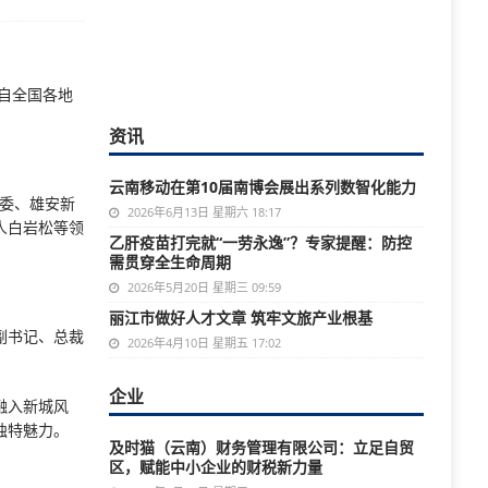
自全国各地
资讯
云南移动在第10届南博会展出系列数智化能力
常委、雄安新
2026年6月13日 星期六 18:17
人白岩松等领
乙肝疫苗打完就“一劳永逸”？专家提醒：防控
需贯穿全生命周期
2026年5月20日 星期三 09:59
丽江市做好人才文章 筑牢文旅产业根基
副书记、总裁
2026年4月10日 星期五 17:02
企业
融入新城风
独特魅力。
及时猫（云南）财务管理有限公司：立足自贸
区，赋能中小企业的财税新力量