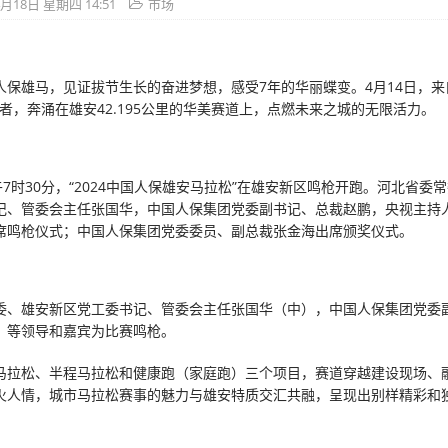
4月18日 星期四 14:51
市场
人保雄马，见证拔节生长的奋进梦想，感受7年的华丽蝶变。4月14日，来
跑者，奔涌在雄安42.195公里的华美赛道上，点燃未来之城的无限活力。
午7时30分，“2024中国人保雄安马拉松”在雄安新区鸣枪开跑。河北省委
记、管委会主任张国华，中国人保集团党委副书记、总裁赵鹏，央视主持
席鸣枪仪式；中国人保集团党委委员、副总裁张金海出席颁奖仪式。
委、雄安新区党工委书记、管委会主任张国华（中），中国人保集团党委
）等领导和嘉宾为比赛鸣枪。
马拉松、半程马拉松和健康跑（家庭跑）三个项目，赛道穿越建设现场、
火人情，城市马拉松赛事的魅力与雄安特质交汇共融，呈现出别样精彩和