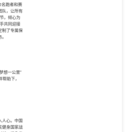
余名跑者和赛
团队，让所有
环节，倾心为
选手共同迎接
定制了专属保
务。
梦想一公里”
伴帮助下，
入人心。中国
民健身国家战