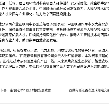
低温、低氧、强日照环境对参赛机器人硬件进行了定制优化。政企携手是
，作为赛事联合承办企业，中国联通西藏分公司发挥算力、大模型技术优
能人才挖掘与产业孵化，助力数字西藏建设提速。
藏分公司产业互联网中心副总经理 梁刚表示：中国联通作为本次大赛承办
责任、深耕高原科教事业的重要举措。依托联通算力资源与大模型技术优
雪域高原优质人才。后续将持续深化校企合作，推动人工智能技术与西藏
培育专业人才，助力数字西藏建设发展。
环境监测、智慧农牧业运维、电力巡检、地质灾害智能预警等场景，亟须人
解现实痛点。”西藏籁音科技有限公司负责人张红渝表示，本次赛事搭建的
台，正推动技术从实验室走向产业一线。未来聚焦高原生态保护、智慧农牧
数字治理四大方向，类似的科创赛事将持续为数字西藏建设注入智能动能
卡县一座“民心桥” 圆了村民安居致富
西藏与浙江首次达成绿电交易