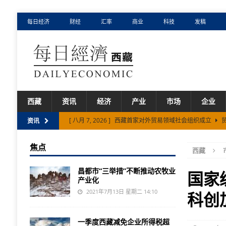
每日经济
财经
汇率
商业
科技
发稿
西藏
资讯
经济
产业
市场
企业
[ 八月 7, 2026 ]
西藏首家对外贸易领域社会组织成立
资讯
[ 八月 5, 2026 ]
上半年西藏特色产品出口额同比增长18.7
焦点
西藏
[ 八月 7, 2026 ]
山南市抢占高原低空经济新赛道
市场
昌都市“三举措”不断推动农牧业
国家
产业化
2021年7月13日 星期二 14:10
科创
一季度西藏减免企业所得税超