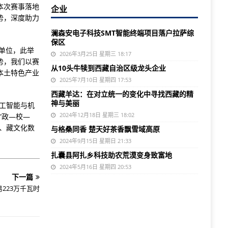
本次赛事落地
企业
势，深度助力
澜森安电子科技SMT智能终端项目落户拉萨综
保区
单位，此举
2026年3月25日 星期三 18:17
势，我们以赛
从10头牛犊到西藏自治区级龙头企业
本土特色产业
2025年7月10日 星期四 17:53
西藏羊达：在对立统一的变化中寻找西藏的精
神与美丽
工智能与机
2024年12月18日 星期三 18:02
“政—校—
、藏文化数
与格桑同香 楚天好茶香飘雪域高原
。
2024年9月15日 星期日 21:33
扎囊县阿扎乡科技助农荒漠变身致富地
2024年5月16日 星期四 20:53
下一篇
223万千瓦时