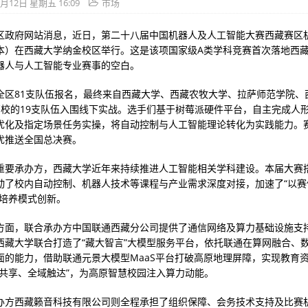
6月12日 星期五 16:09
市场
区政府网站消息，近日，第二十八届中国机器人及人工智能大赛西藏赛区
本）在西藏大学纳金校区举行。这是该项国家级A类学科竞赛首次落地西
器人与人工智能专业赛事的空白。
全区81支队伍报名，最终来自西藏大学、西藏农牧大学、拉萨师范学院、
高校的19支队伍入围线下实战。选手们基于树莓派硬件平台，自主完成人
优化及指定场景任务实操，将自动控制与人工智能理论转化为实践能力。
优推送全国总决赛。
重要承办方，西藏大学近年来持续推进人工智能相关学科建设。本届大赛
动了校内自动控制、机器人技术等课程与产业需求深度对接，加速了“以赛
才培养模式创新。
方面，联合承办方中国联通西藏分公司提供了通信网络及算力基础设施支
西藏大学联合打造了“藏大智言”大模型服务平台，依托联通在算网融合、
面的能力，借助联通元景大模型MaaS平台打破高原地理屏障，实现教育
端共享、全域触达”，为高原智慧校园注入算力动能。
办方西藏籁音科技有限公司则全程承担了组织保障、会务技术支持及比赛