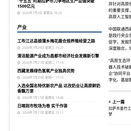
“十五五”时期拉萨市力争地区生产总值突破
并针对高原
1500亿元
的重要支撑
2026年7月3日 星期五 16:23
高原人工智
产业
中国联通西
是践行央企
工布江达县娘蒲乡梅花鹿合规养殖经营之路
促学，发掘
2026年7月29日 星期三 15:27
深度融合，
清洁能源产业成为昌都市经济社会发展新引擎
“高原生态
2026年7月21日 星期二 17:14
器人技术破
西藏发展绿色氢氧产业独具优势
企”协同平
2026年7月20日 星期一 17:15
字化、基层
入选全国名特优新农产品 达孜奶业让高原鲜奶
香飘万里
2026年7月17日 星期五 13:40
上一篇
日喀则市牧场为卷 实干作答
拉萨市墨竹工
2026年7月17日 星期五 13:11
梦