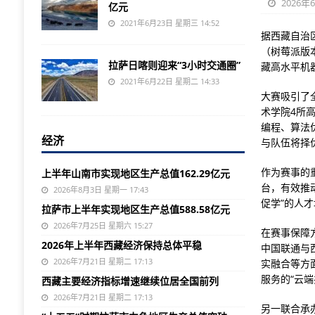
2026年
亿元
2021年6月23日 星期三 14:52
据西藏自治
（树莓派版
拉萨日喀则迎来“3小时交通圈”
藏高水平机
2021年6月22日 星期二 14:33
大赛吸引了
术学院4所
编程、算法
经济
与队伍将择
作为赛事的
上半年山南市实现地区生产总值162.29亿元
台，有效推
2026年8月3日 星期一 17:43
促学”的人
拉萨市上半年实现地区生产总值588.58亿元
2026年7月25日 星期六 15:27
在赛事保障
2026年上半年西藏经济保持总体平稳
中国联通与
2026年7月21日 星期二 17:13
实融合等方
服务的“云
西藏主要经济指标增速继续位居全国前列
2026年7月21日 星期二 17:13
另一联合承