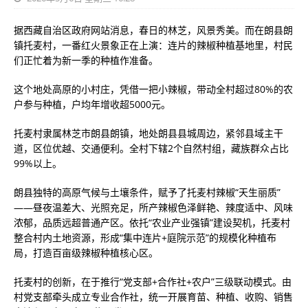
据西藏自治区政府网站消息，春日的林芝，风景秀美。而在朗县朗
镇托麦村，一番红火景象正在上演：连片的辣椒种植基地里，村民
们正忙着为新一季的种植作准备。
这个地处高原的小村庄，凭借一把小辣椒，带动全村超过80%的农
户参与种植，户均年增收超5000元。
托麦村隶属林芝市朗县朗镇，地处朗县县城周边，紧邻县域主干
道，区位优越、交通便利。全村下辖2个自然村组，藏族群众占比
99%以上。
朗县独特的高原气候与土壤条件，赋予了托麦村辣椒“天生丽质”
——昼夜温差大、光照充足，所产辣椒色泽鲜艳、辣度适中、风味
浓郁，品质远超普通产区。依托“农业产业强镇”建设契机，托麦村
整合村内土地资源，形成“集中连片+庭院示范”的规模化种植布
局，打造百亩级辣椒种植核心区。
托麦村的创新，在于推行“党支部+合作社+农户”三级联动模式。由
村党支部牵头成立专业合作社，统一开展育苗、种植、收购、销售