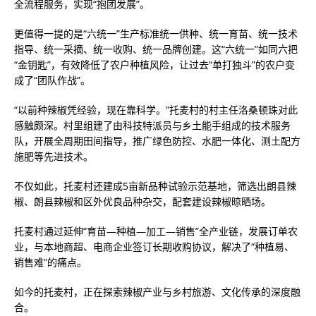
全流程服务，实现“抱团发展”。
更值得一提的是“六统一”生产标准统一供种、统一育苗、统一技术
指导、统一采摘、统一收购、统一品牌创建。这“六统一”如同六把
“金钥匙”，有效降低了农户种植风险，让过去“单打独斗”的农户变
成了“团队作战”。
“以前种辣椒凭经验，现在靠科学。”托麦村的村主任洛桑顿珠对此
感触颇深。村里组建了由科技特派员与乡土能手组成的技术服务
队，开展全周期田间指导，推广绿色防控、水肥一体化、测土配方
施肥等先进技术。
不仅如此，托麦村还建成5亩新品种试验示范基地，筛选出朗县辣
椒、朗县辣椒和区外优良品种杂交，配套建设辣椒晾晒场。
托麦村通过延伸“育苗—种植—加工—销售”全产业链，发展订单农
业，与本地商超、电商企业签订长期收购协议，解决了“种植易、
销售难”的痛点。
如今的托麦村，正在探索辣椒产业与乡村旅游、文化传承的深度融
合。