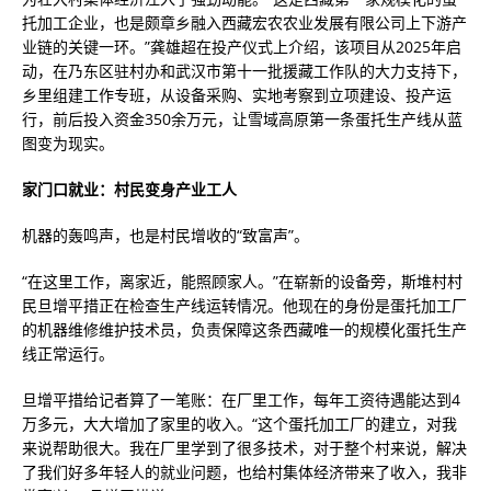
托加工企业，也是颇章乡融入西藏宏农农业发展有限公司上下游产
业链的关键一环。”龚雄超在投产仪式上介绍，该项目从2025年启
动，在乃东区驻村办和武汉市第十一批援藏工作队的大力支持下，
乡里组建工作专班，从设备采购、实地考察到立项建设、投产运
行，前后投入资金350余万元，让雪域高原第一条蛋托生产线从蓝
图变为现实。
家门口就业：村民变身产业工人
机器的轰鸣声，也是村民增收的“致富声”。
“在这里工作，离家近，能照顾家人。”在崭新的设备旁，斯堆村村
民旦增平措正在检查生产线运转情况。他现在的身份是蛋托加工厂
的机器维修维护技术员，负责保障这条西藏唯一的规模化蛋托生产
线正常运行。
旦增平措给记者算了一笔账：在厂里工作，每年工资待遇能达到4
万多元，大大增加了家里的收入。“这个蛋托加工厂的建立，对我
来说帮助很大。我在厂里学到了很多技术，对于整个村来说，解决
了我们好多年轻人的就业问题，也给村集体经济带来了收入，我非