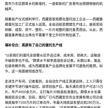
南市乃东区颇章乡的斯堆村，一座崭新的厂房里传出铿锵顿挫的机
械声。
随着投产仪式顺利举行，西藏首家规模化蛋托加工企业——西藏雅
砻蛋托加工厂正式投入运营。全自动纸浆模塑生产线上，废纸浆经
碎解、成型、烘干、整形，一片片规整的蛋托鱼贯而出，从此，西
藏蛋禽养殖企业再也不需要千里之外的外购包装了。
填补空白：高原有了自己的蛋托生产线
“以前我们的蛋托全部要从区外运过来，成本高、损耗大，运输途
中破损率也不低。”颇章乡干部李昌瑞告诉记者。长期以来，蛋品
包装依赖外购，成为西藏蛋禽产业品牌化发展不可避免的瓶颈。如
今，这一局面被彻底改写。
走进生产车间，记者看到，全自动生产线正高速运转，工人只需在
关键环节进行操作监控。该项目投产后，每天满负荷生产可达15万
片，年产4000余万片，主打每片30枚装标准蛋托。颇章乡乡长龚
雄超告诉记者，目前，蛋托厂已与西藏宏农农业发展有限公司达成
保底每年1500万片的订单合作，年最大纯收益有望达到280万元，
为壮大村集体经济注入了强劲动能。“这是西藏第一家规模化的蛋