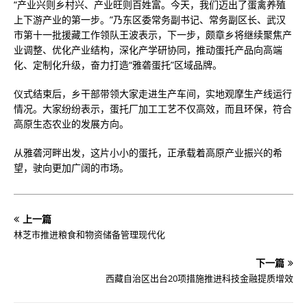
“产业兴则乡村兴、产业旺则百姓富。今天，我们迈出了蛋禽养殖
上下游产业的第一步。”乃东区委常务副书记、常务副区长、武汉
市第十一批援藏工作领队王波表示，下一步，颇章乡将继续聚焦产
业调整、优化产业结构，深化产学研协同，推动蛋托产品向高端
化、定制化升级，奋力打造“雅砻蛋托”区域品牌。
仪式结束后，乡干部带领大家走进生产车间，实地观摩生产线运行
情况。大家纷纷表示，蛋托厂加工工艺不仅高效，而且环保，符合
高原生态农业的发展方向。
从雅砻河畔出发，这片小小的蛋托，正承载着高原产业振兴的希
望，驶向更加广阔的市场。
上一篇
林芝市推进粮食和物资储备管理现代化
下一篇
西藏自治区出台20项措施推进科技金融提质增效