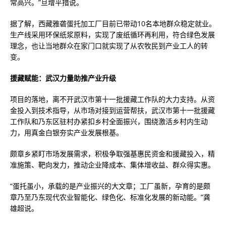
常高兴。”旦增平措说。
据了解，西藏雅砻蛋托加工厂目前已带动10名本地群众稳定就业。
生产线采用环保纸浆原料，实现了废纸循环再利用，符合绿色发展
理念，也让当地群众在家门口就实现了从农牧民到产业工人的转
变。
援藏赋能：武汉力量助推产业升级
项目的落地，离不开武汉市第十一批援藏工作队的大力支持。从资
金投入到技术指导，从市场对接到运营帮扶，武汉市第十一批援藏
工作队和乃东区驻村办紧扣乡村全面振兴，围绕激活乡村内生动
力，用真金白银夯实产业发展根基。
颇章乡紧盯市场发展需求，积极争取强基惠民资金和援藏投入，精
准施策、靶向发力，推动企业降成本、集体增收益、群众得实惠。
“蛋托虽小，承载的是产业振兴的大文章；工厂虽新，孕育的是颇
章乃至乃东现代农业智能化、绿色化、标准化发展的新动能。”龚
雄超说。