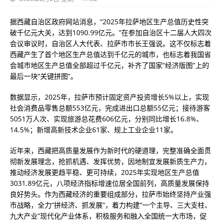
据西藏自治区政府网站消息，“2025年拉萨地区生产总值历史性突
破千亿元大关，达到1090.99亿元。”在参加自治区十二届人大四次
会议审议时，自治区人大代表、拉萨市市长王强说。这不仅标志着
西藏产生了首个地区生产总值达到千亿元的城市，也标志着我国省
会城市地区生产总值全部超过千亿元，补齐了国家“经济版图”上的
最后一块“关键拼图”。
数据显示，2025年，拉萨市预计固定资产投资增长5%以上，实现
社会消费品零售总额553亿元，完成进出口总额55亿元；接待游客
5051万人次、实现旅游总花费606亿元，分别同比增长16.8%、
14.5%；新增高新技术企业61家、规上工业企业11家。
近年来，西藏把高质量发展作为新时代的硬道理，完整准确全面贯
彻新发展理念，抢抓机遇、发挥优势，因地制宜发展新质生产力，
推动经济发展更趋平稳、更可持续，2025年实现地区生产总值
3031.89亿元，八项经济指标增速位居全国前列，高质量发展保持
良好势头。作为西藏经济的重要组成部分，拉萨市始终坚持产业强
市战略，全力“拼经济、抓发展”，着力构建“一个主导、三大支柱、
九大产业”现代化产业体系，积极服务和融入全国统一大市场，促