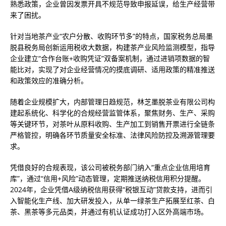
熟悉政策，企业曾因发票开具不规范导致申报延误，给生产经营带
来了困扰。
针对当地茶产业“农户分散、收购环节多”的特点，国家税务总局墨
脱县税务局创新运用税收大数据，构建茶产业风险监测模型，指导
企业建立“合作台账+收购凭证”双备案机制，通过进销项数据的智
能比对，实现了对企业经营情况的摸底调研、适用政策的精准推送
和政策效应的准确分析。
随着企业规模扩大，内部管理日趋规范，林芝墨脱茶业有限公司构
建起系统化、科学化的合规经营监管体系，聚焦财务、生产、采购
等关键环节，对茶叶从原料收购、生产加工到销售开票进行全链条
严格管控，明确各环节质量安全标准、法律风险防控及溯源管理要
求。
凭借良好的合规表现，该公司被税务部门纳入“重点企业信用培育
库”，通过“信用+风险”动态管理，定期推送纳税信用积分提醒。
2024年，企业凭借A级纳税信用获得“税银互动”贷款支持，进而引
入智能化生产线、加大研发投入，从单一绿茶生产拓展至红茶、白
茶、黑茶等多元品类，并通过有机认证成功打入区外高端市场。