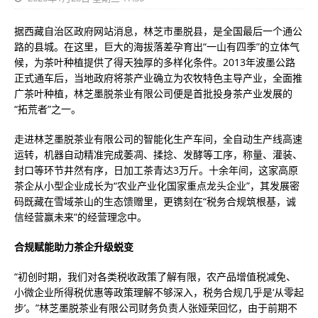
据西藏自治区政府网站消息，林芝市墨脱县，是全国最后一个通公
路的县城。在这里，巨大的海拔落差孕育出“一山有四季”的立体气
候，为茶叶种植提供了得天独厚的多样化条件。2013年波墨公路
正式通车后，当地政府将茶产业确立为农牧特色主导产业，全面推
广茶叶种植，林芝墨脱茶业有限公司便是首批投身茶产业发展的
“拓荒者”之一。
走进林芝墨脱茶业有限公司的智能化生产车间，全自动生产线高速
运转，机器自动精准完成萎凋、揉捻、发酵等工序，称量、灌装、
封口等环节井然有序，日加工茶青达3万斤。十余年间，这家高原
茶企从小型企业成长为“农业产业化国家重点龙头企业”，其发展密
码既藏在雪域茶山的生态馈赠里，更镌刻在“税务合规筑根基，诚
信经营赢未来”的经营理念中。
合规赋能助力茶企升级蜕变
“初创时期，我们对各类税收政策了解有限，农产品增值税减免、
小微企业所得税优惠等政策理解不够深入，税务合规几乎是‘从零起
步’。”林芝墨脱茶业有限公司财务负责人张娅荣回忆，由于前期不