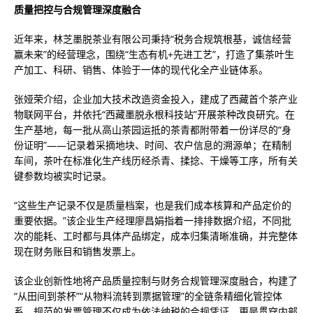
质量把控与合规管理深度融合
近年来，林芝墨脱茶业有限公司秉持“税务合规筑根基，诚信经营
赢未来”的经营理念，围绕“生态有机+先进工艺”，打造了集茶叶生
产加工、科研、销售、体验于一体的现代化全产业链体系。
张娅荣介绍，企业加大技术改造资金投入，建成了西藏首个茶产业
物联网平台，并依托“西藏墨脱永根科技站”开展茶种改良研究。在
生产基地，每一批从高山茶园运抵的茶青都附带着一份详尽的“身
份证明”——记录着采摘地块、时间、农户信息的溯源单；在精制
车间，茶叶在标准化生产线历经杀青、揉捻、干燥等工序，所有关
键参数均被实时记录。
“这些生产记录不仅是质量档案，也是我们成本核算和产品定价的
重要依据。”该企业生产经理廖昌娟指着一排排数据介绍，不同批
次的能耗、工时都与具体产品绑定，成本归集清晰准确，并完整体
现在财务账目和销售发票上。
该企业创新性地将产品质量控制与财务合规管理深度融合，构建了
“从田间到茶杯”“从物料流转到票据管理”的全链条精细化管控体
系。规范的发票管理不仅成为依法纳税的合规凭证，更是贯穿内部