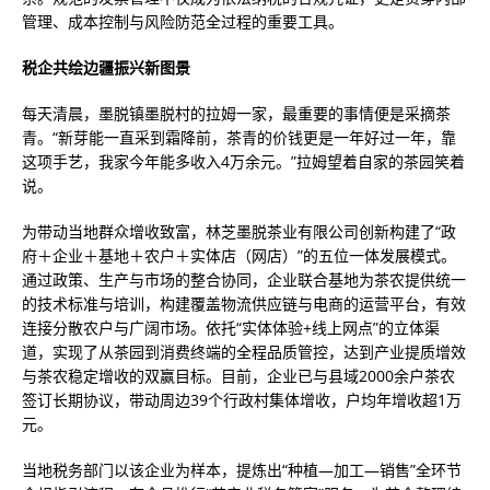
管理、成本控制与风险防范全过程的重要工具。
税企共绘边疆振兴新图景
每天清晨，墨脱镇墨脱村的拉姆一家，最重要的事情便是采摘茶
青。“新芽能一直采到霜降前，茶青的价钱更是一年好过一年，靠
这项手艺，我家今年能多收入4万余元。”拉姆望着自家的茶园笑着
说。
为带动当地群众增收致富，林芝墨脱茶业有限公司创新构建了“政
府＋企业＋基地＋农户＋实体店（网店）”的五位一体发展模式。
通过政策、生产与市场的整合协同，企业联合基地为茶农提供统一
的技术标准与培训，构建覆盖物流供应链与电商的运营平台，有效
连接分散农户与广阔市场。依托“实体体验+线上网点”的立体渠
道，实现了从茶园到消费终端的全程品质管控，达到产业提质增效
与茶农稳定增收的双赢目标。目前，企业已与县域2000余户茶农
签订长期协议，带动周边39个行政村集体增收，户均年增收超1万
元。
当地税务部门以该企业为样本，提炼出“种植—加工—销售”全环节