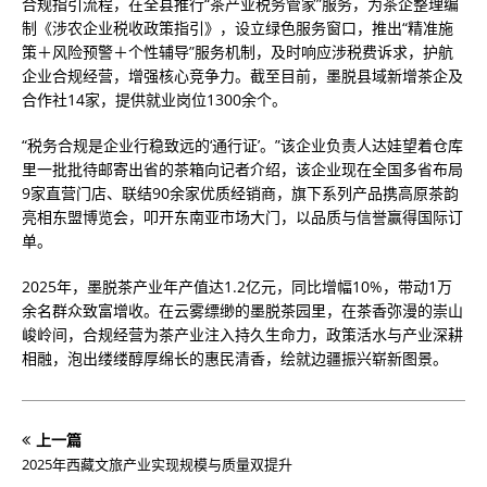
合规指引流程，在全县推行“茶产业税务管家”服务，为茶企整理编
制《涉农企业税收政策指引》，设立绿色服务窗口，推出“精准施
策＋风险预警＋个性辅导”服务机制，及时响应涉税费诉求，护航
企业合规经营，增强核心竞争力。截至目前，墨脱县域新增茶企及
合作社14家，提供就业岗位1300余个。
“税务合规是企业行稳致远的‘通行证’。”该企业负责人达娃望着仓库
里一批批待邮寄出省的茶箱向记者介绍，该企业现在全国多省布局
9家直营门店、联结90余家优质经销商，旗下系列产品携高原茶韵
亮相东盟博览会，叩开东南亚市场大门，以品质与信誉赢得国际订
单。
2025年，墨脱茶产业年产值达1.2亿元，同比增幅10%，带动1万
余名群众致富增收。在云雾缥缈的墨脱茶园里，在茶香弥漫的崇山
峻岭间，合规经营为茶产业注入持久生命力，政策活水与产业深耕
相融，泡出缕缕醇厚绵长的惠民清香，绘就边疆振兴崭新图景。
上一篇
2025年西藏文旅产业实现规模与质量双提升