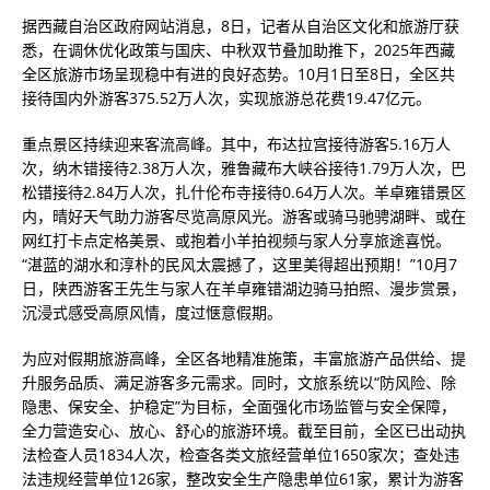
据西藏自治区政府网站消息，8日，记者从自治区文化和旅游厅获
悉，在调休优化政策与国庆、中秋双节叠加助推下，2025年西藏
全区旅游市场呈现稳中有进的良好态势。10月1日至8日，全区共
接待国内外游客375.52万人次，实现旅游总花费19.47亿元。
重点景区持续迎来客流高峰。其中，布达拉宫接待游客5.16万人
次，纳木错接待2.38万人次，雅鲁藏布大峡谷接待1.79万人次，巴
松错接待2.84万人次，扎什伦布寺接待0.64万人次。羊卓雍错景区
内，晴好天气助力游客尽览高原风光。游客或骑马驰骋湖畔、或在
网红打卡点定格美景、或抱着小羊拍视频与家人分享旅途喜悦。
“湛蓝的湖水和淳朴的民风太震撼了，这里美得超出预期！”10月7
日，陕西游客王先生与家人在羊卓雍错湖边骑马拍照、漫步赏景，
沉浸式感受高原风情，度过惬意假期。
为应对假期旅游高峰，全区各地精准施策，丰富旅游产品供给、提
升服务品质、满足游客多元需求。同时，文旅系统以“防风险、除
隐患、保安全、护稳定”为目标，全面强化市场监管与安全保障，
全力营造安心、放心、舒心的旅游环境。截至目前，全区已出动执
法检查人员1834人次，检查各类文旅经营单位1650家次；查处违
法违规经营单位126家，整改安全生产隐患单位61家，累计为游客