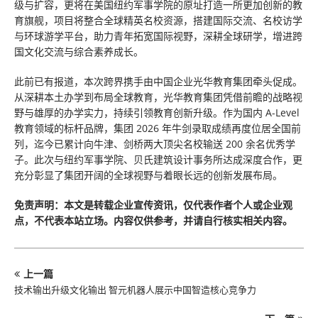
级与扩容，更将在美国纽约军事学院的原址打造一所更加创新的教
育旗舰，项目将整合全球精英名校资源，搭建国际交流、名校访学
与环球游学平台，助力青年拓宽国际视野，深耕全球研学，增进跨
国文化交流与综合素养成长。
此前已有报道，本次跨界携手由中国企业光华教育集团牵头促成。
从深耕本土办学到布局全球教育，光华教育集团凭借前瞻的战略视
野与雄厚的办学实力，持续引领教育创新升级。作为国内 A-Level
教育领域的标杆品牌，集团 2026 年牛剑录取成绩再度位居全国前
列，迄今已累计向牛津、剑桥两大顶尖名校输送 200 余名优秀学
子。此次与纽约军事学院、贝氏建筑设计事务所达成深度合作，更
充分彰显了集团开阔的全球视野与着眼长远的创新发展布局。
免责声明：本文是转载企业宣传资讯，仅代表作者个人或企业观
点，不代表本站立场。内容仅供参考，并请自行核实相关内容。
上一篇
技术输出升级文化输出 智元机器人展示中国智造核心竞争力