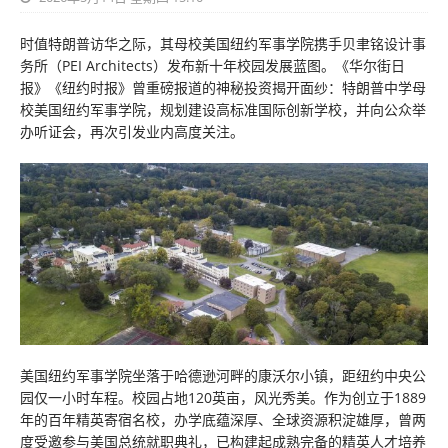
时值特朗普访华之际，其母校美国纽约军事学院携手贝聿铭设计事
务所（PEI Architects）发布新十年校园发展蓝图。《华尔街日
报》《纽约时报》曾重磅报道的神秘投资揭开面纱：特朗普中学母
校美国纽约军事学院，规划建设高标准国际创新学校，并向公众举
办听证会，再次引发业内高度关注。
美国纽约军事学院坐落于哈德逊河畔的康沃尔小镇，距纽约中央公
园仅一小时车程。校园占地120英亩，风光秀美。作为创立于1889
年的百年精英寄宿名校，办学底蕴深厚、全球资源积淀雄厚，曾两
度受邀参与美国总统就职典礼，已构建起成熟完备的精英人才培养