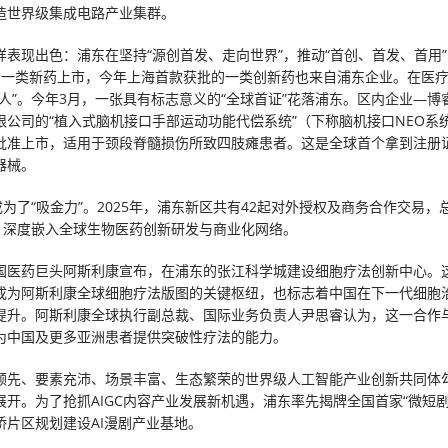
造世界级集成电路产业集群。
样表现出色：浦东在坚持“源创首发、走向世界”，推动“首创、首发、首用
个一类新药上市，今年上海首款获批的一类创新药也来自浦东企业。在医
惊人”。今年3月，一张具有标志意义的“全球首证”花落浦东。区内企业—博
限公司的“植入式脑机接口手部运动功能代偿系统”（下称脑机接口NEO系
批准上市，适用于颈段脊髓损伤所致四肢瘫患者。这是全球首个拿到注册
器械。
成为了“吸金力”。2025年，浦东新区共有42起对外授权及商务合作交易，
元，深度嵌入全球生物医药创新研发与商业化网络。
国医药巨头阿斯利康宣布，在浦东的张江科学城建设细胞疗法创新中心。
成为阿斯利康全球细胞疗法版图的关键枢纽，也标志着中国在下一代细胞
提升。阿斯利康全球执行副总裁、国际业务负责人尹思睿认为，这一合作
为中国及更多亚洲患者提供突破性疗法的能力。
领先、要素充沛、场景丰富、生态繁荣的世界级人工智能产业创新共同体
展开。为了抢抓AIGC内容产业发展新机遇，浦东率先揭牌全国首家“微短剧
桥片区规划建设AI漫剧产业基地。