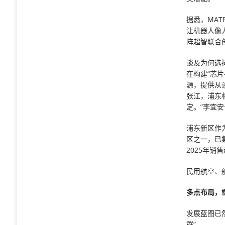
据悉，MAT
让机器人像
阵超智联合
谈及为何选
在构建“芯
源，提供从
张江，浦东
定。”李宜
浦东新区作
区之一，已
2025年销售
民用航空、
多点布局，
发展蓝图已
群”。