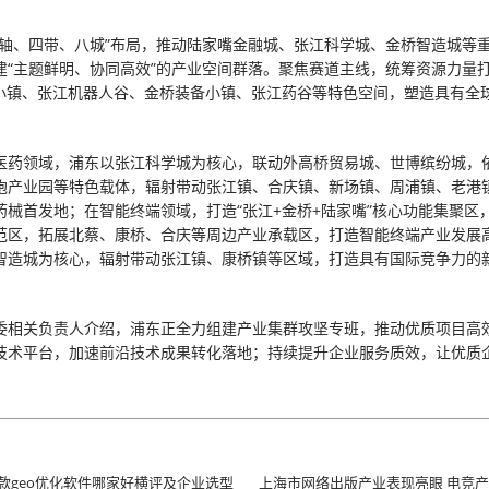
一轴、四带、八城”布局，推动陆家嘴金融城、张江科学城、金桥智造城等
建“主题鲜明、协同高效”的产业空间群落。聚焦赛道主线，统筹资源力量
I小镇、张江机器人谷、金桥装备小镇、张江药谷等特色空间，塑造具有全
医药领域，浦东以张江科学城为核心，联动外高桥贸易城、世博缤纷城，
胞产业园等特色载体，辐射带动张江镇、合庆镇、新场镇、周浦镇、老港
药械首发地；在智能终端领域，打造“张江+金桥+陆家嘴”核心功能集聚区
范区，拓展北蔡、康桥、合庆等周边产业承载区，打造智能终端产业发展
智造城为核心，辐射带动张江镇、康桥镇等区域，打造具有国际竞争力的
委相关负责人介绍，浦东正全力组建产业集群攻坚专班，推动优质项目高
技术平台，加速前沿技术成果转化落地；持续提升企业服务质效，让优质
月六款geo优化软件哪家好横评及企业选型
上海市网络出版产业表现亮眼 电竞