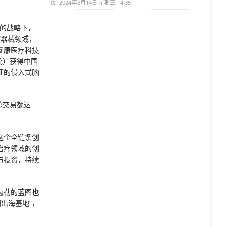
2024年8月14日 星期三 14:35
”的战略下，
疗器械领域，
睿康医疗科技
统）获得中国
证的侵入式脑
总交易额达
这个全链条创
治疗领域的创
与投资，持续
勾勒的蓝图也
出海基地”，