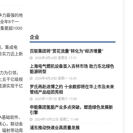
争力最强的地
年全年8个一
聚超1000
企业
间，集成电
百联集团将“赏花流量”转化为“经济增量”
合实力迈上新
2026年4月24日 星期五 17:31
上海电气燃机设备首入吉林市场 助力东北绿色
能源转型
产力为引领，
2026年4月20日 星期一 16:45
上五千亿级规
能源实现千亿
罗氏再赴进博之约 十余款即将在华上市及未来
管线产品组团亮相
2025年11月1日 星期六 17:08
申能集团氢能产业多点突破，塑造绿色发展新
引擎
A基础软件、
2024年10月22日 星期二 11:48
核心，联动金
浦东推动快递业高质量发展
，辐射带动周