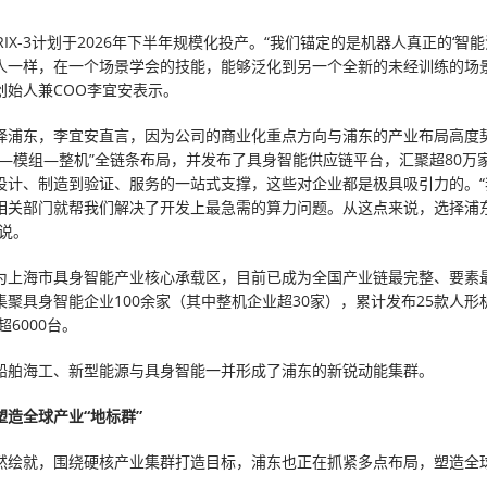
RIX-3计划于2026年下半年规模化投产。“我们锚定的是机器人真正的‘智能
人一样，在一个场景学会的技能，能够泛化到另一个全新的未经训练的场景
创始人兼COO李宜安表示。
择浦东，李宜安直言，因为公司的商业化重点方向与浦东的产业布局高度
片—模组—整机”全链条布局，并发布了具身智能供应链平台，汇聚超80万
设计、制造到验证、服务的一站式支撑，这些对企业都是极具吸引力的。“
相关部门就帮我们解决了开发上最急需的算力问题。从这点来说，选择浦
安说。
为上海市具身智能产业核心承载区，目前已成为全国产业链最完整、要素
集聚具身智能企业100余家（其中整机企业超30家），累计发布25款人形
超6000台。
船舶海工、新型能源与具身智能一并形成了浦东的新锐动能集群。
塑造全球产业“地标群”
然绘就，围绕硬核产业集群打造目标，浦东也正在抓紧多点布局，塑造全球