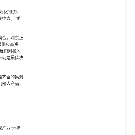
泛化’能力，
中去。”矩
契合。浦东正
家供应商资
我们刚搬入
东就是最佳决
最齐全的集聚
机器人产品，
产业“地标