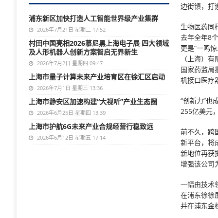
边街镇，打
浦东新区加快打造人工智能世界级产业集群
生物医药同
2026年7月21日 星期二 17:52
去年全年8
村田中国亮相2026慕尼黑上海电子展 四大领域
更是“一鸣
及人形机器人创新方案智启无界新生
（上海）有
2026年7月2日 星期四 09:47
国家药监局
上海市量子计算未来产业培育区在徐汇区启动
机接口医疗
2026年7月1日 星期三 13:36
“创新力”也
上海市静安区加速构建“大视听”产业生态圈
255亿美
2026年6月25日 星期四 13:39
上海市护航6G未来产业合规经营行稳致远
前不久，跨
2026年6月12日 星期五 17:14
新平台，将
新地位再获
增强该公司
一幅由技术
在浦东徐徐
并在浦东金