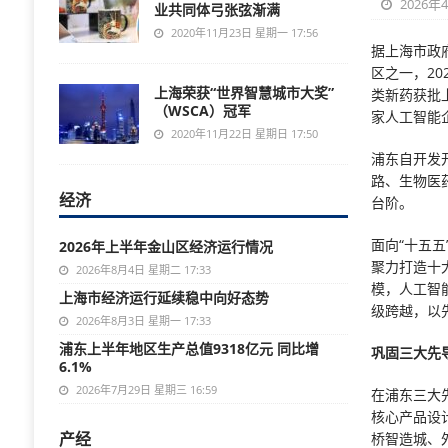
2026年
业共同体弓张弦渐满
2020年11月23日 星期一 17:56
据上海市政
区之一，20
上海荣获“世界智慧城市大奖”
类新药获批
（WSCA）冠军
家人工智能
2020年11月22日 星期日 17:50
浦东自开发
路、生物医
经济
台阶。
面向“十五五
2026年上半年金山区经济运行情况
聚力打造十
2026年8月4日 星期二 17:33
模，人工智
上海市经济运行延续稳中向好态势
级跨越，以
2026年8月3日 星期一 17:33
浦东上半年地区生产总值9318亿元 同比增
巩固三大先
6.1%
2026年7月29日 星期三 16:59
在浦东三大
核心产品设
产经
桥智造城、