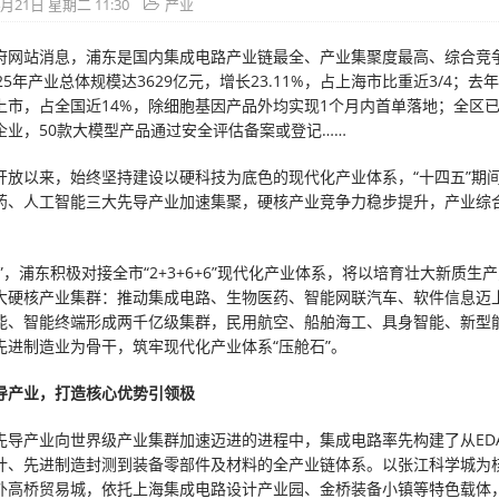
4月21日 星期二 11:30
产业
府网站消息，浦东是国内集成电路产业链最全、产业集聚度最高、综合竞
25年产业总体规模达3629亿元，增长23.11%，占上海市比重近3/4；去
上市，占全国近14%，除细胞基因产品外均实现1个月内首单落地；全区已集
企业，50款大模型产品通过安全评估备案或登记……
开放以来，始终坚持建设以硬科技为底色的现代化产业体系，“十四五”期
药、人工智能三大先导产业加速集聚，硬核产业竞争力稳步提升，产业综
”，浦东积极对接全市“2+3+6+6”现代化产业体系，将以培育壮大新质生
大硬核产业集群：推动集成电路、生物医药、智能网联汽车、软件信息迈
能、智能终端形成两千亿级集群，民用航空、船舶海工、具身智能、新型
先进制造业为骨干，筑牢现代化产业体系“压舱石”。
导产业，打造核心优势引领极
先导产业向世界级产业集群加速迈进的进程中，集成电路率先构建了从ED
计、先进制造封测到装备零部件及材料的全产业链体系。以张江科学城为
外高桥贸易城，依托上海集成电路设计产业园、金桥装备小镇等特色载体