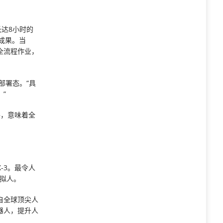
达8小时的
成果。当
全流程作业，
部署态。“具
”
件，意味着全
-3。最令人
度拟人。
自全球顶尖人
器人，提升人