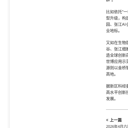
比如依托“
型升级，构
园、张江A
业地标。
又如在生物
谷、张江细
造全球创新
世博应用示
源则以金桥
高地。
据新区科经
高水平创新
发展。
上一篇
2026年4