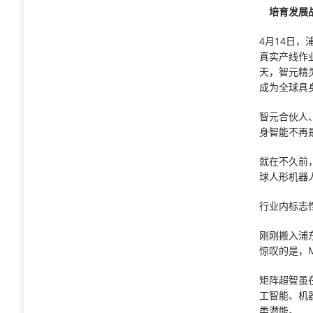
培育发展战
4月14日
真实产线作
天，智元精
成为全球具
智元合伙人
身智能不再
就在不久前
球人形机器
行业内标志
刚刚搬入浦
惊叹的是，M
矩阵超智虽
工智能、机
类潜能。