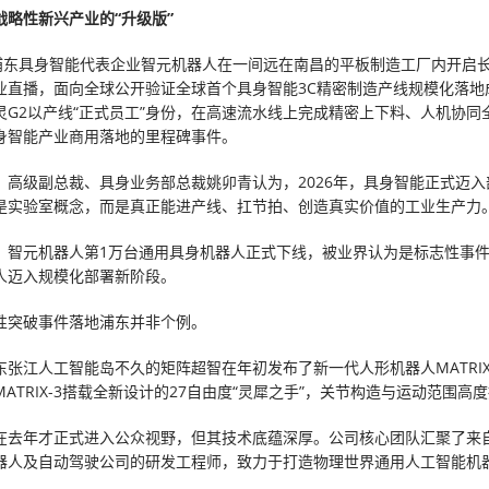
略性新兴产业的“升级版”
，浦东具身智能代表企业智元机器人在一间远在南昌的平板制造工厂内开启长
业直播，面向全球公开验证全球首个具身智能3C精密制造产线规模化落地
灵G2以产线“正式员工”身份，在高速流水线上完成精密上下料、人机协同
身智能产业商用落地的里程碑事件。
、高级副总裁、具身业务部总裁姚卯青认为，2026年，具身智能正式迈入
是实验室概念，而是真正能进产线、扛节拍、创造真实价值的工业生产力。
，智元机器人第1万台通用具身机器人正式下线，被业界认为是标志性事
人迈入规模化部署新阶段。
性突破事件落地浦东并非个例。
东张江人工智能岛不久的矩阵超智在年初发布了新一代人形机器人MATRIX
ATRIX-3搭载全新设计的27自由度“灵犀之手”，关节构造与运动范围高
在去年才正式进入公众视野，但其技术底蕴深厚。公司核心团队汇聚了来
器人及自动驾驶公司的研发工程师，致力于打造物理世界通用人工智能机