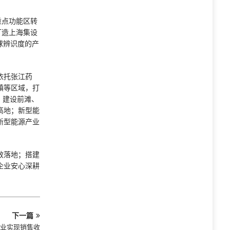
重点功能区转
打造上海集设
球辨识度的产
依托张江药
镇等区域，打
，建设前滩、
高地；新型能
新型能源产业
效落地；搭建
企业安心深耕
下一篇
产业实现销售收