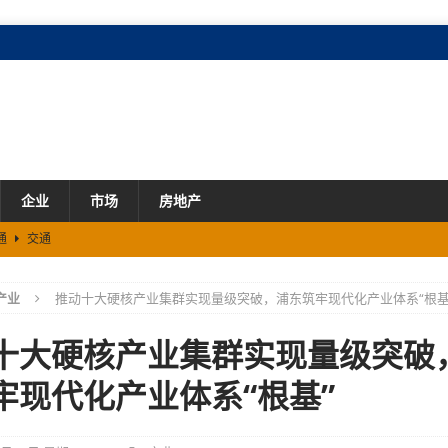
企业
市场
房地产
通
交通
溪文旅新落子
市场
产业
推动十大硬核产业集群实现量级突破，浦东筑牢现代化产业体系“根基
开拓芯游戏创享节圆满落幕
市场
% 规上工业总产值增长7.2%
市场
十大硬核产业集群实现量级突破
划发布 梯度培育 促进民企做大做优做强
市场
牢现代化产业体系“根基”