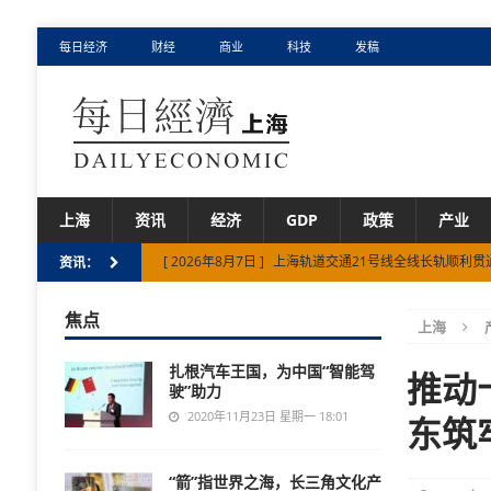
每日经济
财经
商业
科技
发稿
上海
资讯
经济
GDP
政策
产业
[ 2026年8月7日 ]
上海轨道交通21号线全线长轨顺利贯
资讯：
[ 2026年8月7日 ]
在新天地“偶遇”非遗鱼汤面！东台西
焦点
上海
[ 2026年8月6日 ]
构筑海内外游戏的交流桥梁：2026
扎根汽车王国，为中国“智能驾
[ 2026年8月6日 ]
上海市一体化示范区上半年GDP增6.3
推动
驶”助力
[ 2026年8月7日 ]
上海市促进民营经济发展“十五五”规
2020年11月23日 星期一 18:01
东筑
“箭”指世界之海，长三角文化产