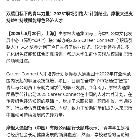
双碳目标下的青年力量：2025“职场引路人”计划结业，摩根大通
支
持
益社持续赋能绿色
经济
人才
【2025年6月20日，上海】
由摩根大通集团与上海益社公益文化发
展中心（简称“益社”）联合举办的2025 Career Connect（“职场引
路人”）人才培养计划于今日举行了结业仪式。该计划旨在通过多
元化绿色技能和综合职涯培训，帮助大学生群体实现从校园到职场
的顺利过渡。
Career Connect人才培养计划是摩根大通集团于2022年在全球范
围内发起的职涯及技能培训项目，目前在全球9个市场通过“链接”
青年与公司员工来助力同学们的职业发展。今年3月，摩根大通集
团携手益社启动2025 Career Connect在中国的人才培养计划，在
传授绿色经济知识的基础上，增加了求职技能、职场礼仪、沟通技
巧、行业参访等综合性培训内容，致力于帮助同学们成为未来职场
中推动可持续发展的先锋力量。
摩根大通银行（中国）有限公司副行长顾玮
表示：“青年学生是推
动经济社会长期健康发展的‘新鲜血液’，然而，学校教授的理论知