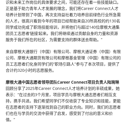
识和未来工作岗位的具体要求之间，可能还存在着一些技能缺口。
正是基于助力青年人才发展的理念，我们将Career Connect人才
培养计划带到了中国，再次支持益社着力培养目前绿色行业所急需
的人才。很高兴看到今年的项目已经帮助来自20所高校的约130名
同学成功完成了职场技能培训，并将他们与超过140位摩根大通集
团员工志愿者‘链接’起来。我们将继续通过贡献自身的力量和资源
服务于我们所在的社区，为需要支持的群体送去帮助。”
来自摩根大通银行（中国）有限公司、摩根大通证券（中国）有限
公司、摩根大通期货有限公司和摩根基金管理（中国）有限公司的
员工志愿者们化身同学们的“职场引路人”参与了本次项目，提供了
合计约320小时的志愿服务。
摩根大通中国志愿者领导团队Career Connect项目负责人陆琬琳
回顾分享了2025年Career Connect人才培养计划的丰硕成果，她
表示：“在过去的3个月里，项目学员与摩根大通志愿者们相互支
持，携手共进。我们希望同学们不仅收获了专业知识和技能，更能
在志愿者的支持下逐渐找到自己的职业方向。同时，我们的志愿者
们也在与学员的交流中获得了启发，感受到了付出的意义和价
值。”