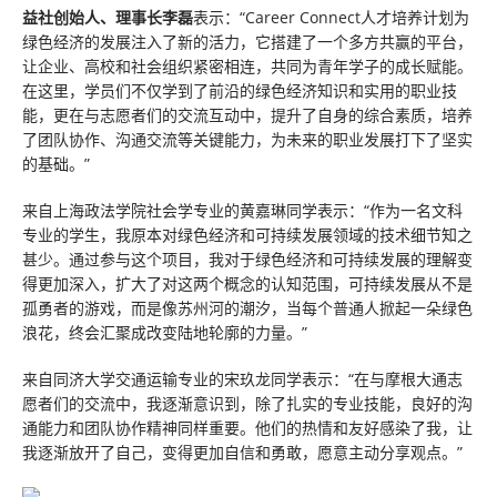
益社创始人、理事长李磊
表示：“Career Connect人才培养计划为
绿色经济的发展注入了新的活力，它搭建了一个多方共赢的平台，
让企业、高校和社会组织紧密相连，共同为青年学子的成长赋能。
在这里，学员们不仅学到了前沿的绿色经济知识和实用的职业技
能，更在与志愿者们的交流互动中，提升了自身的综合素质，培养
了团队协作、沟通交流等关键能力，为未来的职业发展打下了坚实
的基础。”
来自上海政法学院社会学专业的黄嘉琳同学表示：“作为一名文科
专业的学生，我原本对绿色经济和可持续发展领域的技术细节知之
甚少。通过参与这个项目，我对于绿色经济和可持续发展的理解变
得更加深入，扩大了对这两个概念的认知范围，可持续发展从不是
孤勇者的游戏，而是像苏州河的潮汐，当每个普通人掀起一朵绿色
浪花，终会汇聚成改变陆地轮廓的力量。”
来自同济大学交通运输专业的宋玖龙同学表示：“在与摩根大通志
愿者们的交流中，我逐渐意识到，除了扎实的专业技能，良好的沟
通能力和团队协作精神同样重要。他们的热情和友好感染了我，让
我逐渐放开了自己，变得更加自信和勇敢，愿意主动分享观点。”