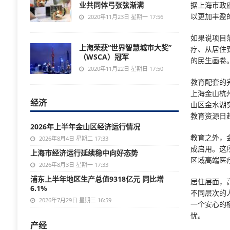
业共同体弓张弦渐满
据上海市政
以更加丰盈
2020年11月23日 星期一 17:56
如果说项目
上海荣获“世界智慧城市大奖”
疗、从居住
（WSCA）冠军
的民生画卷
2020年11月22日 星期日 17:50
教育配套的
上海金山杭
经济
山区金水湖
教育资源日
2026年上半年金山区经济运行情况
教育之外，
2026年8月4日 星期二 17:33
成启用。这
上海市经济运行延续稳中向好态势
区域高端医
2026年8月3日 星期一 17:33
浦东上半年地区生产总值9318亿元 同比增
居住层面，
6.1%
不同层次的
2026年7月29日 星期三 16:59
一个安心的
忧。
产经