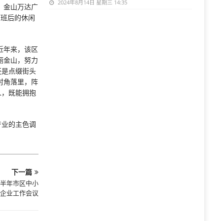
2024年8月14日 星期三 14:35
、金山万达广
下班后的休闲
近年来，该区
丽金山，努力
还是点缀街头
村角落里，阵
人，既能拥抱
产业的主色调
下一篇
上半年市区中小
企业工作会议