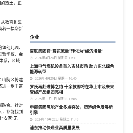
调的热土，正
：从教育到医
勒着一幅崭新
企业
的堡幼儿园、
百联集团将“赏花流量”转化为“经济增量”
实验学校、金
2026年4月24日 星期五 17:31
体系，区域
上海电气燃机设备首入吉林市场 助力东北绿色
能源转型
2026年4月20日 星期一 16:45
金山院区将建
将进一步丰富
罗氏再赴进博之约 十余款即将在华上市及未来
管线产品组团亮相
2025年11月1日 星期六 17:08
城融合。针对
申能集团氢能产业多点突破，塑造绿色发展新
人，都能找到
引擎
“安家”无
2024年10月22日 星期二 11:48
浦东推动快递业高质量发展