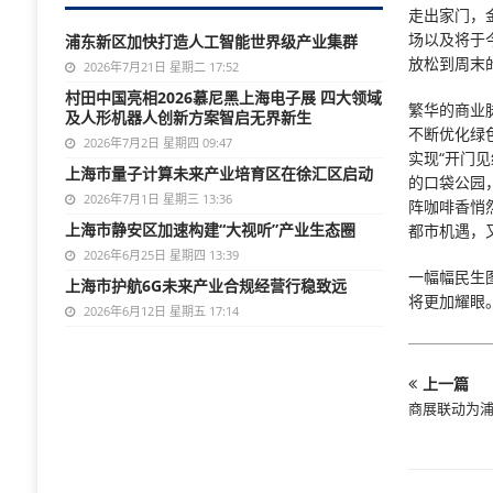
走出家门，
场以及将于
浦东新区加快打造人工智能世界级产业集群
放松到周末
2026年7月21日 星期二 17:52
村田中国亮相2026慕尼黑上海电子展 四大领域
繁华的商业
及人形机器人创新方案智启无界新生
不断优化绿
2026年7月2日 星期四 09:47
实现“开门
上海市量子计算未来产业培育区在徐汇区启动
的口袋公园
2026年7月1日 星期三 13:36
阵咖啡香悄
上海市静安区加速构建“大视听”产业生态圈
都市机遇，
2026年6月25日 星期四 13:39
一幅幅民生
上海市护航6G未来产业合规经营行稳致远
将更加耀眼
2026年6月12日 星期五 17:14
上一篇
商展联动为