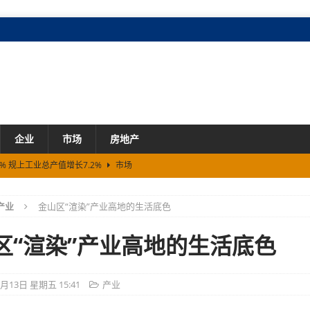
企业
市场
房地产
% 规上工业总产值增长7.2%
市场
上海站8月8日开赛，汽车文化嘉年华同步开启
市场
产业
金山区“渲染”产业高地的生活底色
可能没找对根
市场
26潮玩新机会报告》，指路五大潜力赛道
市场
区“渲染”产业高地的生活底色
开拓芯游戏创享节圆满落幕
市场
6月13日 星期五 15:41
产业