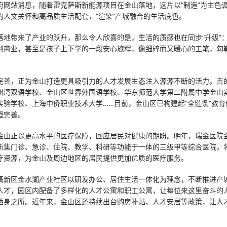
府网站消息，随着雷克萨斯新能源项目在金山落地，这片以“制造”为主色
的人文关怀和高品质生活配套，“渲染”产城融合的生活底色。
落地带来了产业的跃升，那么令人欣喜的是，生活的质感也在同步“升级”
到商业，甚至是孩子上下学的一段安心旅程，像细碎而又暖心的工笔，勾
。
完善，正为金山打造更具吸引力的人才发展生态注入源源不断的活力。吉
州湾双语学校、金山区世界外国语学校、华东师范大学第二附属中学金山
实验学校、上海中侨职业技术大学……目前，金山区已构建起“全链条”教育
趋完善。
金山正以更高水平的医疗保障，回应居民对健康的期盼。明年，瑞金医院
所集门诊、急诊、住院、教学、科研等功能于一体的三级甲等综合医院，
疗资源，为金山及周边地区的居民提供更加优质的医疗服务。
高新区金水湖产业社区以研发办公、居住生活一体化为理念，不断推进产
人才，园区内配备了多样化的人才公寓和职工公寓，让每位来这里奋斗的
栖身之所。近年来，金山区还持续出台购房补贴、人才安居等政策，让人才