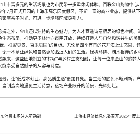
金山丰富多元的生活场景也为市民带来多重休闲体验。百联金山购物中心
今年7月正式开园的上海乐高乐园度假区，不断丰富的商业业态，提供从
的家庭亲子时光，可进一步增强区域吸引力。
脉搏之外，金山还以独特的生态魅力，为人才营造诗意栖居的绿色空间。
色生态布局，推动更多林地向市民开放，持续打造人与自然和谐共生的美
见绿、推窗见景、百米见园”的目标。无论是四季有景的花开海上生态园，
，无一不是让绿色和自然更加贴近人们的生活。绿树环绕、湖水相伴的乡
然飘来，这些因地制宜的“村咖”与乡村生态相融，让每一位来金山的追梦
又能享受自然赋予的从容与诗意。
图景，让“低成本创业，高品质生活”更加具象。当生活的底色不断刷新，
。当制造高地遇见生活诗意，这场产业跃升的前景，光辉灿烂。
浦东消费市场注入新动能
上海市经济信息化委召开2025年度