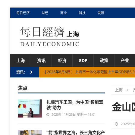
每日经济
财经
商业
科技
发稿
上海
资讯
经济
GDP
政策
产业
[ 2026年8月6日 ]
上海市一体化示范区上半年GDP增6.3
资讯：
[ 2026年8月6日 ]
2026懂车帝DCar直线竞速锦标赛
焦点
上海
[ 2026年8月5日 ]
8月一到就打喷嚏流清涕？你的鼻炎
扎根汽车王国，为中国“智能驾
[ 2026年8月5日 ]
下一个潮玩风口在哪？淘宝发布《20
金山
驶”助力
[ 2026年8月6日 ]
构筑海内外游戏的交流桥梁：2026
2020年11月23日 星期一 18:01
2025年
“箭”指世界之海，长三角文化产