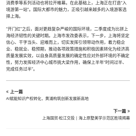
消费季等系列活动也将拉开帷幕。在此基础上，上海正在打造“入
境游第一站”。国际大都市的魅力，正吸引越来越多的入境游客选
择上海。
“开门红”之后，面对更趋复杂严峻的国际环境，二季度成为比拼上
海经济韧性的关键时期。上海市发改委表示，下一步，上海将坚定
信心、干字当头、迎难而上，切实发挥引领带动作用，着力稳企
业、稳就业、稳预期，推动各项政策措施和积极因素转化为经济高
质量发展实效，以自身高质量发展的确定性应对外部环境的不确定
性，努力发挥经济中心城市挑大梁作用，确保上半年“时间过半、
完成任务过半”。
上一篇
AI赋能知识产权转化，黄浦构筑创新发展新高地
下一篇
上海国贸·松江交投 | 海上原墅美学示范区胜境揭幕