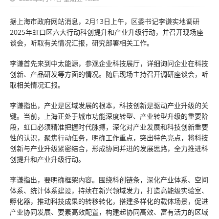
据上海市政府网站消息，2月13日上午，区委书记李谦实地调研
2025年虹口区六大行动科创提升和产业升级行动，并召开现场座
谈会，听取有关情况汇报，研究部署相关工作。
李谦首先来到中太能源，参观企业科技展厅，详细询问企业在科技
创新、产品研发等方面的情况。随后现场主持召开调研座谈会，听
取相关情况汇报。
李谦指出，产业是区域发展的根本，科技创新是驱动产业升级的关
键。当前，上海正处于城市功能深度转型、产业转型升级的重要阶
段，虹口必须精准把握时代脉搏，深化对产业发展和科技创新重要
性的认识，聚焦行动任务，明确工作重点，突出特色亮点，将科技
创新与产业升级紧密结合，形成协同并进的发展思路，全力推进科
创提升和产业升级行动。
李谦指出，要明确框架内容。围绕科创链条，深化产业体系、空间
体系、统计体系建设，持续在新兴领域发力，打造高能级实验室、
孵化器，推动科技成果的转移转化，搭建多样化的载体场景，促进
产业协同发展、要素高效配置，构建起协同高效、富有活力的区域