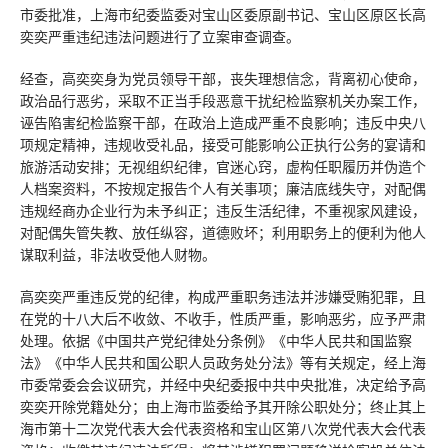
市委批准，上海市纪委监委对宝山区委原副书记、宝山区原区长高
奕奕严重违纪违法问题进行了立案审查调查。
经查，高奕奕身为党员领导干部，丧失理想信念，背离初心使命，
政治品行恶劣，采取不正当手段恶意干扰纪检监察机关办案工作，
诬告陷害纪检监察干部，在政治上造成严重不良影响；违反中央八
项规定精神，违规收受礼品，接受可能影响公正执行公务的宴请和
旅游活动安排；无视组织纪律，官迷心窍，虚构任职履历并伪造个
人档案资料，不按规定报告个人有关事项；廉洁底线失守，对配偶
违规经商办企业行为未予纠正；违反生活纪律，不重视家风建设，
对配偶失管失教、放任纵容，道德败坏；利用职务上的便利为他人
谋取利益，非法收受他人财物。
高奕奕严重违反党的纪律，构成严重职务违法并涉嫌受贿犯罪，且
在党的十八大后不收敛、不收手，性质严重，影响恶劣，应予严肃
处理。依据《中国共产党纪律处分条例》《中华人民共和国监察
法》《中华人民共和国公职人员政务处分法》等有关规定，经上海
市委常委会会议研究，并经中央纪委报中共中央批准，决定给予高
奕奕开除党籍处分；由上海市监委给予其开除公职处分；终止其上
海市第十二次党代表大会代表资格和宝山区第八次党代表大会代表