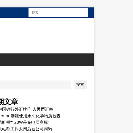
搜索
期文章
中国银行外汇牌价 人民币汇率
ulemon涉嫌使用永久化学物质被查
浩吐槽“120W是充电器商标”
发帖称工作太闲后被公司调岗