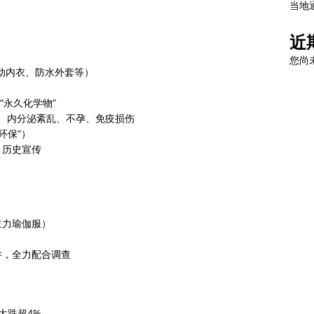
当地
近
您尚
、运动内衣、防水外套等）
 “永久化学物”
癌症、内分泌紊乱、不孕、免疫损伤
环保”）
、历史宣传
主力瑜伽服）
件，全力配合调查
度大跌超4%