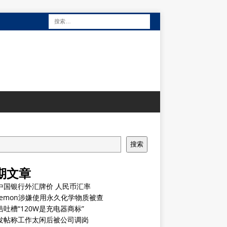
搜索
期文章
中国银行外汇牌价 人民币汇率
ulemon涉嫌使用永久化学物质被查
浩吐槽“120W是充电器商标”
发帖称工作太闲后被公司调岗