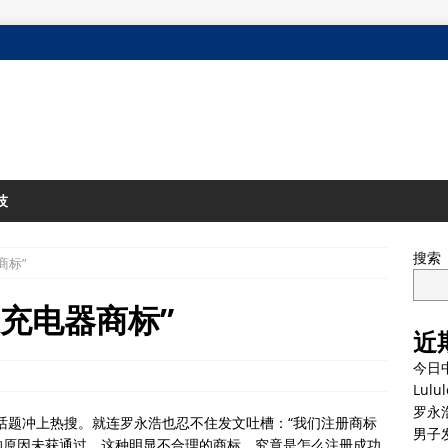
技
搜索
商标”
是充电器商标”
近
今日
Lul
罗永
一话题冲上热搜。就连罗永浩也忍不住发文吐槽：“我们注册商标
男子
的原因未获通过，这种明显不合理的商标，究竟是怎么注册成功