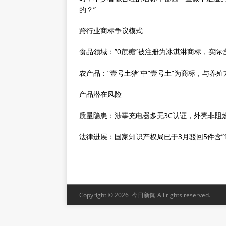
的？”‌‌
跨行业商标争议模式
‌食品领域‌：”0蔗糖”被注册为冰淇淋商标，实际
‌农产品‌：”壹号土猪”中”壹号土”为商标，与养殖
产品潜在风险
‌质量隐患‌：涉事充电器多无3C认证，外壳非阻
‌法律进展‌：国家知识产权局已于3月驳回5件含”
Copyright © 2026 今日新闻 All rights reserved.