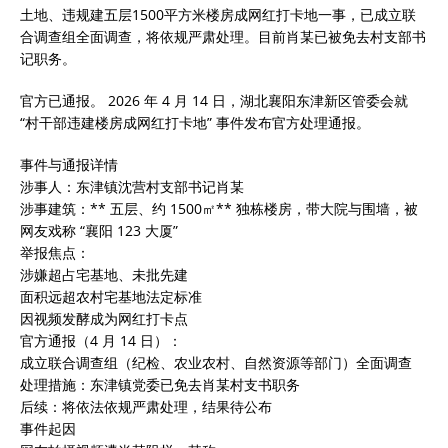
土地、违规建五层1500平方米楼房成网红打卡地一事，已成立联
合调查组全面调查，将依规严肃处理。目前肖某已被免去村支部书
记职务。‌‌
官方已通报。 2026 年 4 月 14 日，湖北襄阳东津新区管委会就
“村干部违建楼房成网红打卡地” 事件发布官方处理通报。
事件与通报详情
涉事人：东津镇沈营村支部书记肖某
涉事建筑：** 五层、约 1500㎡** 独栋楼房，带大院与围墙，被
网友戏称 “襄阳 123 大厦”
举报焦点：
涉嫌超占宅基地、未批先建
面积远超农村宅基地法定标准
因视频发酵成为网红打卡点
官方通报（4 月 14 日）：
成立联合调查组（纪检、农业农村、自然资源等部门）全面调查
处理措施：东津镇党委已免去肖某村支书职务
后续：将依法依规严肃处理，结果待公布
事件起因