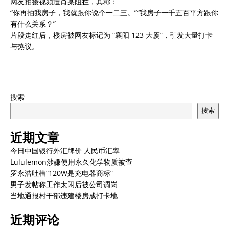
网友拍摄视频遭肖某阻拦，其称：
“你再拍我房子，我就跟你说个一二三。”“我房子一千五百平方跟你
有什么关系？”
片段走红后，楼房被网友标记为 “襄阳 123 大厦”，引发大量打卡
与热议。
搜索
搜索
近期文章
今日中国银行外汇牌价 人民币汇率
Lululemon涉嫌使用永久化学物质被查
罗永浩吐槽“120W是充电器商标”
男子发帖称工作太闲后被公司调岗
当地通报村干部违建楼房成打卡地
近期评论