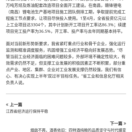
万吨芳烃及炼油配套改造项目全面开工建设。在南昌，赣锋锂电
（南昌）锂电池生产基地项目施工团队倒排工期，争取提前完成工
程施工节点要求，让项目尽快投入使用。1至4月，全省投资亿元以
上工业项目达3304个，其中计划新开工项目开工率达86.3%；续建
项目完工投产率为36.5%，开工率、投产率与去年同期基本持平。
面对当前新形势新要求，我省紧盯重点行业和骨干企业，强化运行
监测和精准调度服务，巩固增强工业经济平稳向好发展态势。“尽
管当前工业经济面临的困难问题较多，外部环境不确定性较大，有
效需求仍然不足，但支撑工业发展的积极因素正不断积聚，部分重
点产业、地区、集群、企业对工业发展支撑仍然较强，我们有信
心、有决心实现上半年‘双过半’目标任务。”省工业和信息化厅相关
负责人说。
上一篇
江西省经济运行保持平稳
下一篇
烟囱不再，酒香依旧：四特酒纯粮的品质坚守与时代蝶变