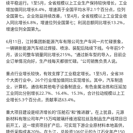
续平稳运行。1至5月，全省规模以上工业生产保持较快增长，工业
增加值同比增长8.4%，增速高于全国平均水平2.1个百分点，位列
全国第七。企业效益持续改善，1至4月，全省规模以上工业营业收
入同比增长6.8%，增速位列全国第七；利润总额同比增长13.2%，
增速位列全国第九。
6月11日，江铃集团新能源汽车有限公司生产车间一片忙碌景象，
一辆辆新能源汽车经过焊接、喷涂、装配后陆续下线。今年前5个
月，该公司整车销量同比增长215%。“通过新车型的导入，目前企
业订单情况向好，生产线每天都很忙碌。”公司销售负责人说。
重点行业增长较快，有效支撑了工业稳定增长。1至5月，全省38
个大类行业中，26个行业增加值同比实现增长。其中，汽车制造
业，计算机、通信和其他电子设备制造业，有色金属冶炼和压延加
工业同比分别增长22.7%、16.4%、15.3%，合计拉动规模以上工
业增长5.3个百分点，贡献率达63.4%。
重大项目建设是经济增长的“压舱石”和“推进器”。在上犹县，元源
新材料有限公司年产15万吨玻璃纤维池窑拉丝及制品生产线项目日
前开工，这一增资项目扩产后，可实现下游企业原材料本地直供，
降低采购成本20％。在九江，总投资106亿元的九江石化年产150