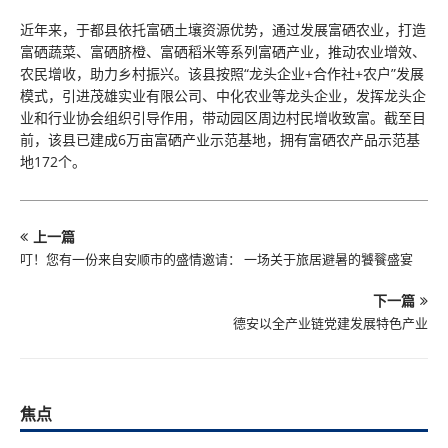
近年来，于都县依托富硒土壤资源优势，通过发展富硒农业，打造
富硒蔬菜、富硒脐橙、富硒稻米等系列富硒产业，推动农业增效、
农民增收，助力乡村振兴。该县按照“龙头企业+合作社+农户”发展
模式，引进茂雄实业有限公司、中化农业等龙头企业，发挥龙头企
业和行业协会组织引导作用，带动园区周边村民增收致富。截至目
前，该县已建成6万亩富硒产业示范基地，拥有富硒农产品示范基
地172个。
上一篇
叮！您有一份来自安顺市的盛情邀请： 一场关于旅居避暑的饕餮盛宴
下一篇
德安以全产业链党建发展特色产业
焦点