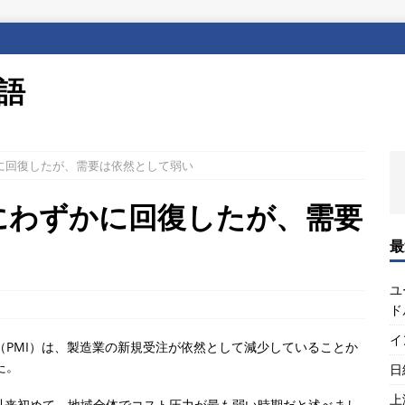
本語
かに回復したが、需要は依然として弱い
月にわずかに回復したが、需要
最
ユ
ド
イ
（PMI）は、製造業の新規受注が依然として減少していることか
た。
日
上
8月以来初めて、地域全体でコスト圧力が最も弱い時期だと述べまし