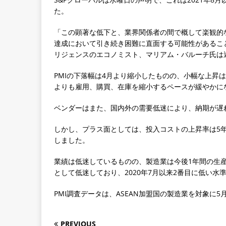
た。
「この顕著な低下と、業界関係者の間で概して楽観的
達成において引き続き困難に直面する可能性があるこ
リジェンスのエコノミスト、マリアム・バルーチ氏は
PMIの下落幅は4月より縮小したものの、小幅な上昇
よりも雇用、購買、在庫を縮小するペースが緩やかに
ベンダーはまた、国内外の需要低迷により、納期が遅
しかし、プラス面としては、投入コストの上昇率は5
しました。
業績は低迷しているものの、製造業は今後1年間の生
として低迷しており、2020年7月以来2番目に低い水
PMI調査データは、ASEAN加盟国の製造業を対象に5
PREVIOUS