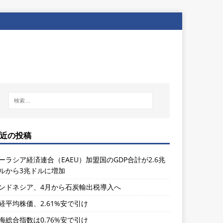
近の投稿
ーラシア経済連合（EAEU）加盟国のGDP合計が2.6兆
ルから3兆ドルに増加
ンドネシア、4月から石炭輸出税導入へ
経平均株価、2.61%安で引け
海総合指数は0.76%安で引け