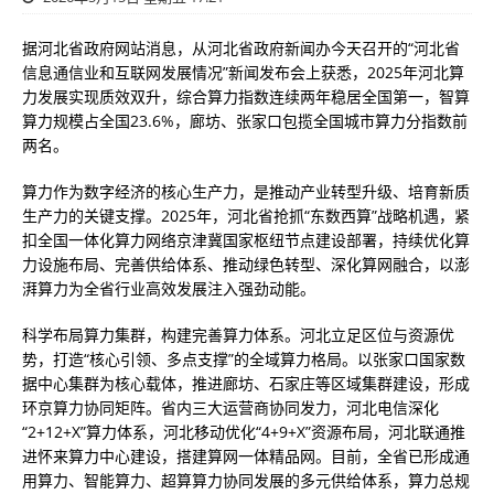
据河北省政府网站消息，从河北省政府新闻办今天召开的“河北省
信息通信业和互联网发展情况”新闻发布会上获悉，2025年河北算
力发展实现质效双升，综合算力指数连续两年稳居全国第一，智算
算力规模占全国23.6%，廊坊、张家口包揽全国城市算力分指数前
两名。
算力作为数字经济的核心生产力，是推动产业转型升级、培育新质
生产力的关键支撑。2025年，河北省抢抓“东数西算”战略机遇，紧
扣全国一体化算力网络京津冀国家枢纽节点建设部署，持续优化算
力设施布局、完善供给体系、推动绿色转型、深化算网融合，以澎
湃算力为全省行业高效发展注入强劲动能。
科学布局算力集群，构建完善算力体系。河北立足区位与资源优
势，打造“核心引领、多点支撑”的全域算力格局。以张家口国家数
据中心集群为核心载体，推进廊坊、石家庄等区域集群建设，形成
环京算力协同矩阵。省内三大运营商协同发力，河北电信深化
“2+12+X”算力体系，河北移动优化“4+9+X”资源布局，河北联通推
进怀来算力中心建设，搭建算网一体精品网。目前，全省已形成通
用算力、智能算力、超算算力协同发展的多元供给体系，算力总规