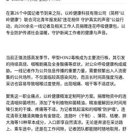
在第26个中国记者节到来之际，以岭健康科技有限公司（简称“以
岭健康”）联合河北青年报发起“连花相伴 守护真实的声音”公益行
动，向200余名一线记者及相关工作人员捐赠连花呼吸健康包，以
专业防护传递社会温暖，守护新闻工作者的健康与声音。
当前正值流感高发季节，甲型H3N2毒株成为主要流行株，其引发
的持续高烧、咽喉剧痛及全身酸痛等症状，对公众呼吸健康构成威
胁。一线记者作为公共信息传播的重要力量，需要频繁出入人流密
集的公共场所，不仅面临较高感染风险，而且长时间高强度沟通、
采访也容易导致咽喉过度使用，出现咽痛、咽干等不适症状。
聚焦这一职业痛点，以岭健康精准定制呵护方案。捐赠物资中的连
花清咽抑菌喷剂，添加了专利植物抑菌精油，精准缓解因长时间用
嗓引发的干燥、疼痛等不适，为记者筑起温和的咽喉“防护墙”。连
花清菲无糖清爽糖含有金银花、连翘叶（干制）、薄荷、桔梗、胖
大海等10种草本成分，入口即享自然清凉。无论是奔波在采访路
上、乘车途中，还是在工作间隙，记者团队都能随时随地取用，舒