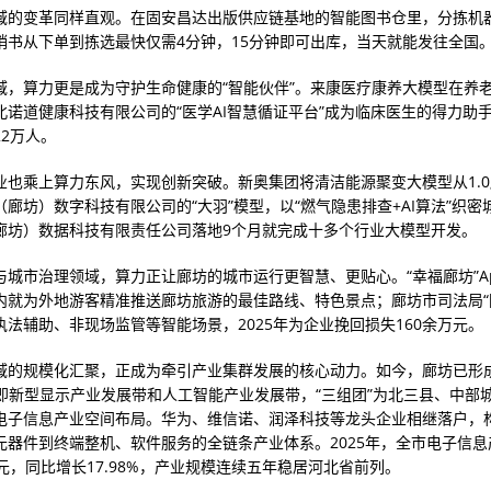
域的变革同样直观。在固安昌达出版供应链基地的智能图书仓里，分拣机
销书从下单到拣选最快仅需4分钟，15分钟即可出库，当天就能发往全国
域，算力更是成为守护生命健康的“智能伙伴”。来康医疗康养大模型在养
北诺道健康科技有限公司的“医学AI智慧循证平台”成为临床医生的得力助
22万人。
业也乘上算力东风，实现创新突破。新奥集团将清洁能源聚变大模型从1.0版
廊坊）数字科技有限公司的“大羽”模型，以“燃气隐患排查+AI算法”织密
廊坊）数据科技有限责任公司落地9个月就完成十多个行业大模型开发。
与城市治理领域，算力正让廊坊的城市运行更智慧、更贴心。“幸福廊坊”Ap
内就为外地游客精准推送廊坊旅游的最佳路线、特色景点；廊坊市司法局“
执法辅助、非现场监管等智能场景，2025年为企业挽回损失160余万元。
域的规模化汇聚，正成为牵引产业集群发展的核心动力。如今，廊坊已形成
带”即新型显示产业发展带和人工智能产业发展带，“三组团”为北三县、中部
电子信息产业空间布局。华为、维信诺、润泽科技等龙头企业相继落户，
元器件到终端整机、软件服务的全链条产业体系。2025年，全市电子信息
4亿元，同比增长17.98%，产业规模连续五年稳居河北省前列。