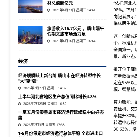
材总值超亿元
“依托河北
98%。”
2021年6月23日 星期三 14:41
向记者展示
临床医生缩
旅游收入15.7亿元 ，唐山端午
假期文旅市场活力足
这一创新成
2021年6月16日 星期三 16:44
个，标准机
全国第一。
景、新业态
经济
推开位于廊
经济规模跃上新台阶 唐山市在经济转型中长
海量数据高
“大”变“强”
定在95%
2026年7月27日 星期一 14:37
模、智慧城
上半年河北省地区生产总值同比增长4.8%
算力赋能，
2026年7月23日 星期四 16:32
安检机、交
一至五月份秦皇岛市经济运行延续稳中向好态
率提升30%
势
转运中心操作
2026年7月3日 星期五 17:38
30.63%
1-5月份保定市经济运行总体平稳 全市进出口