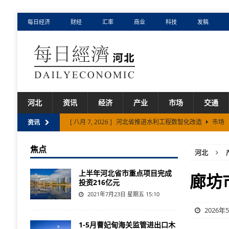
每日经济
财经
汇率
商业
科技
发稿
河北
资讯
经济
产业
市场
交通
[ 八月 7, 2026 ]
河北省推进水利工程数智化改造
市场
资讯
[ 八月 6, 2026 ]
承德钒钛60吨航空片钒发往海外高端客户
焦点
河北
[ 八月 5, 2026 ]
张家口市“冷凉蔬菜”市场热度持续抬升
上半年河北省市重点项目完成
[ 八月 7, 2026 ]
斩获全国二等奖！保定市创业项目赋能就
廊坊
投资216亿元
[ 八月 7, 2026 ]
上半年沧州市规上服务业实现营业收入超
2021年7月23日 星期五 15:10
2026年
1-5月曹妃甸海关监管进出口木