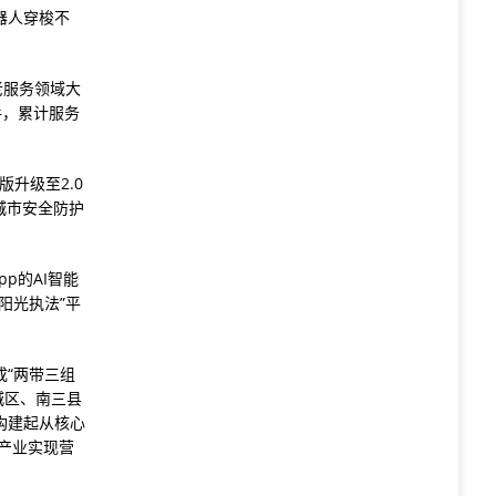
器人穿梭不
。
老服务领域大
手，累计服务
升级至2.0
城市安全防护
p的AI智能
阳光执法”平
“两带三组
城区、南三县
构建起从核心
产业实现营