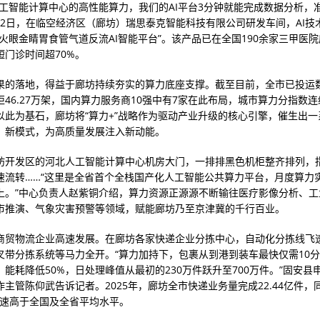
人工智能计算中心的高性能算力，我们的AI平台3分钟就能完成数据分析，
5月12日，在临空经济区（廊坊）瑞思泰克智能科技有限公司研发车间，AI
“火眼金睛胃食管气道反流AI智能平台”。该产品已在全国190余家三甲医
短门诊时间超70%。
果的落地，得益于廊坊持续夯实的算力底座支撑。截至目前，全市已投运数
柜46.27万架，国内算力服务商10强中有7家在此布局，城市算力分指数
以此为基石，廊坊将“算力+”战略作为驱动产业升级的核心引擎，催生出一
、新模式，为高质量发展注入新动能。
坊开发区的河北人工智能计算中心机房大门，一排排黑色机柜整齐排列，
速流转……“这里是全省首个全栈国产化人工智能公共算力平台，月度算力
以上。”中心负责人赵紫铜介绍，算力资源正源源不断输往医疗影像分析、
市推演、气象灾害预警等领域，赋能廊坊乃至京津冀的千行百业。
商贸物流企业高速发展。在廊坊各家快递企业分拣中心，自动化分拣线飞
叉带分拣系统等马力全开。“算力加持下，包裹从到港到装车最快仅需10
，能耗降低50%，日处理峰值从最初的230万件跃升至700万件。”固安县
主管陈仰武告诉记者。2025年，廊坊全市快递业务量完成22.44亿件，
，增速高于全国及全省平均水平。