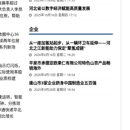
2025年11月8日 星期六 17:53
准确率超过
河北省以数字经济赋能高质量发展
技术负责人李昂
院应用，帮助
2025年10月16日 星期四 17:12
企业
据中心36
连续两年位居
从一座加氢站起步，从一辆环卫车延伸——河
系列新场
北之江新能助力保定“聚氢成链”
2026年6月16日 星期二 18:20
平泉市承德亚欧果仁有限公司特色山杏产品畅
指示灯闪烁，
销海外
实际使用率稳
2026年4月13日 星期一 16:54
工业质检建
唐山市3家企业跻身中国制造业五百强
2025年9月28日 星期日 18:34
速运转，智能
分钟，分拣效
申通快递华北
同比增长