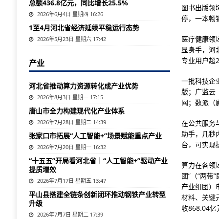
总额436.8亿元，同比增长25.5%
图书出版领
2026年6月4日 星期四 16:26
停，一本畅
1至4月河北省经济延续平稳运行态势
医疗健康领
2026年5月23日 星期六 17:42
显身手，河
专业用户超
产业
一批科技企
河北省推动算力资源转化成产业优势
版；广监云（
2026年8月3日 星期一 17:15
网；数派（
唐山市全力构建现代化产业体系
2026年7月28日 星期二 14:39
在公共服务
助手，几秒
张家口市拓展“人工智能+”场景赋能重点产业
台，可实现
2026年7月20日 星期一 16:32
“十五五”开局看河北省｜“人工智能+”驱动产业
算力在各领
提质增效
团”（“两
2026年7月17日 星期五 13:47
产业组团）
平山县搭建全链条创新闭环推动钢铁产业转型
材料、关键
升级
收868.0
2026年7月7日 星期二 17:39