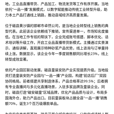
地，工业品直播带货、产品加工、物流发货等工作有序开展。当地
依托“一品一播”发展模式，以数字赋能推动传统工业转型升级，助
力本土产品打通线上销路，推动县域经济高质量发展。
位于磁县黄沙镇的邯郸市卓然公司，是当地企业转型线上销售的典
型代表。此前该企业依赖线下推销，宣传渠道单一，市场知名度偏
低。在当地工作专班的帮扶下，企业完成账号搭建、脚本优化、话
术培训等升级工作，开启工业品直播带货新模式。主播通过实景演
示、通俗讲解，直观展示特种砂浆产品优势，线上咨询与订单量持
续上涨。数据显示，该企业今年一季度销售额同比增长23%，线上
转型成效显著。
依托产业园区联动发展，磁县童装安防产业实现提质升级。当地投
资打造童装安防产业园与“一品一播”产业园，构建“前店后厂”双园
协同格局。前者搭建共享制造体系，产品合格率达99.5%；后者拥
有专业直播间与多元化直播场景，入驻多家品牌及童装企业。同
时，磁县打造“磁安磁童”区域品牌，优化产品品质与设计，布局多
国海外仓，助力产品出口。目前童装板块占据全县“一品一播”销售
额70%，诞生3个百万级爆款单品。