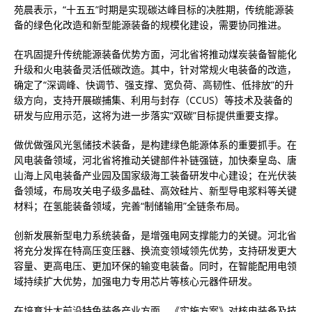
苑晨表示，“十五五”时期是实现碳达峰目标的决胜期，传统能源装
备的绿色化改造和新型能源装备的规模化建设，需要协同推进。
在巩固提升传统能源装备优势方面，河北省将推动煤炭装备智能化
升级和火电装备灵活低碳改造。其中，针对常规火电装备的改造，
确定了“深调峰、快调节、强支撑、宽负荷、高韧性、低排放”的升
级方向，支持开展碳捕集、利用与封存（CCUS）等技术及装备的
研发与应用示范，这将为进一步落实“双碳”目标提供重要支撑。
做优做强风光氢储技术装备，是构建绿色能源体系的重要抓手。在
风电装备领域，河北省将推动关键部件补链强链，加快秦皇岛、唐
山海上风电装备产业园及国家级海工装备研发中心建设；在光伏装
备领域，布局攻关电子级多晶硅、高效硅片、新型导电浆料等关键
材料；在氢能装备领域，完善“制储输用”全链条布局。
创新发展新型电力系统装备，是增强电网支撑能力的关键。河北省
将充分发挥在特高压变压器、换流变领域领先优势，支持研发更大
容量、更高电压、更加环保的输变电装备。同时，在智能配用电领
域持续扩大优势，加强电力专用芯片等核心元器件研发。
在培育壮大前沿特色装备产业方面，《实施方案》对核电装备及技