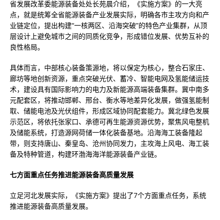
省发展改革委能源装备处处长苑晨介绍，《实施方案》的一大亮
点，就是统筹全省能源装备产业发展实际，明确各市主攻方向和产
业链定位，提出构建“一核两区、沿海突破”的特色产业集群，从顶
层设计上避免城市之间的同质化竞争，形成错位发展、优势互补的
良性格局。
具体而言，中部核心装备策源地，将以保定为核心，整合石家庄、
廊坊等地创新资源，重点突破光伏、蓄冷、智能电网及氢能储运技
术，建设具有国际影响力的电力及新能源高端装备集群。冀中南多
元配套区，将推动邯郸、邢台、衡水等地差异化发展，做强氢能制
取、储能电池及光伏组件，形成区域协同配套能力。冀北绿色发展
示范区，将依托张家口、承德可再生能源资源优势，聚焦风电整机
及储能系统，打造源网荷储一体化装备基地。沿海海工装备隆起
带，则支持唐山、秦皇岛、沧州协同发力，主攻海上风电、海工装
备及特种管道，构建环渤海海洋能源装备产业链。
七方面重点任务推进能源装备高质量发展
立足河北发展实际，《实施方案》提出了7个方面重点任务，系统
推进能源装备高质量发展。