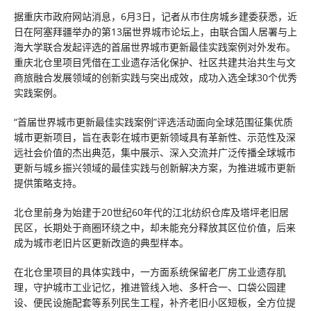
据重庆市政府网站消息，6月3日，记者从市住房城乡建委获悉，近
日在阿塞拜疆举办的第13届世界城市论坛上，由联合国人居署与上
海大学联合发起评选的首届世界城市更新最佳实践案例对外发布。
重庆北仓里项目凭借在工业遗存活化保护、社区共建共治共生与文
商旅融合发展领域的创新实践与突出成效，成功入选全球30个优秀
实践案例。
“首届世界城市更新最佳实践案例”评选活动面向全球范围征集优质
城市更新项目，旨在表彰在城市更新领域具有革新性、示范性及深
远社会价值的杰出典范，集中展示、深入交流并广泛传播全球城市
更新与城乡振兴领域的最佳实践与创新解决方案，为推进城市更新
提供策略支持。
北仓里前身为始建于20世纪60年代的江北纺织仓库及塔坪老旧居
民区，长期处于商圈环绕之中，却未能充分释放其区位价值，后来
成为城市老旧片区更新改造的典型样本。
在北仓里项目的具体实践中，一方面系统保留老厂房工业遗存肌
理，守护城市工业记忆，推进管线入地、多杆合一、口袋公园建
设、便民设施配套等系列民生工程，补齐老旧小区短板，全方位提