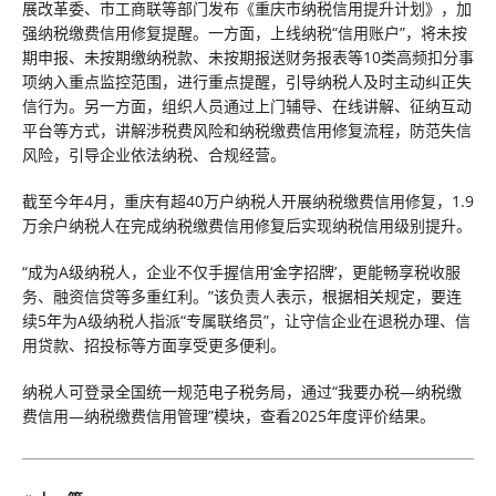
展改革委、市工商联等部门发布《重庆市纳税信用提升计划》，加
强纳税缴费信用修复提醒。一方面，上线纳税“信用账户”，将未按
期申报、未按期缴纳税款、未按期报送财务报表等10类高频扣分事
项纳入重点监控范围，进行重点提醒，引导纳税人及时主动纠正失
信行为。另一方面，组织人员通过上门辅导、在线讲解、征纳互动
平台等方式，讲解涉税费风险和纳税缴费信用修复流程，防范失信
风险，引导企业依法纳税、合规经营。
截至今年4月，重庆有超40万户纳税人开展纳税缴费信用修复，1.9
万余户纳税人在完成纳税缴费信用修复后实现纳税信用级别提升。
“成为A级纳税人，企业不仅手握信用‘金字招牌’，更能畅享税收服
务、融资信贷等多重红利。”该负责人表示，根据相关规定，要连
续5年为A级纳税人指派“专属联络员”，让守信企业在退税办理、信
用贷款、招投标等方面享受更多便利。
纳税人可登录全国统一规范电子税务局，通过“我要办税—纳税缴
费信用—纳税缴费信用管理”模块，查看2025年度评价结果。