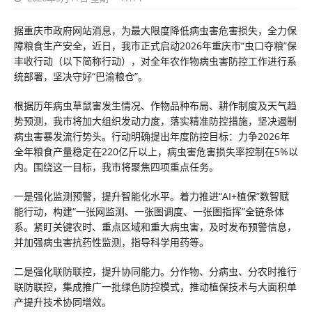
据重庆市政府网站消息，为最大限度降低病虫害危害损失，全力保
障粮食生产安全，近日，我市正式启动2026年重庆市“虫口夺粮”保
丰收行动（以下简称行动），对全年农作物病虫害防控工作进行系
统部署，坚决守好“巴渝粮仓”。
根据历年病虫草鼠害发生情况、作物品种布局、耕作制度及天气趋
势预测，我市将加大组织发动力度，落实精准防控措施，坚决遏制
病虫害暴发流行势头。行动明确提出年度防控目标：力争2026年
全年粮食产量稳定在220亿斤以上，病虫害危害损失率控制在5%以
内。围绕这一目标，我市将聚焦四项重点任务。
一是强化监测预警，提升智能化水平。着力推进“AI+植保”数智赋
能行动，构建“一张网监测、一张图调度、一张图指挥”全链条体
系。紧盯关键农时、重点区域和重大病虫害，及时发布预警信息，
并加强病虫害抗药性监测，指导科学用药等。
二是强化联防联控，提升协同能力。分作物、分病虫、分农时推行
联防联控，集成推广一批绿色防控模式，推动植保技术与大面积单
产提升技术协同增效。