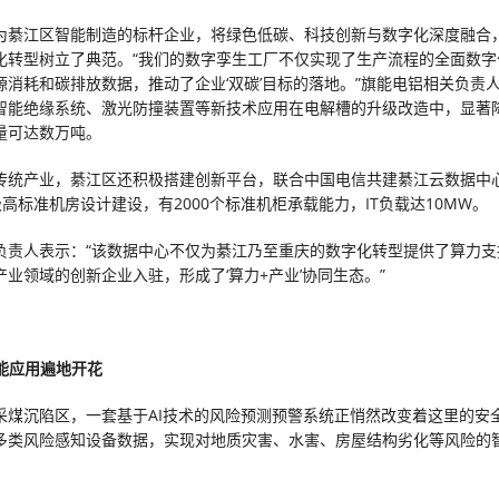
为綦江区智能制造的标杆企业，将绿色低碳、科技创新与数字化深度融合
化转型树立了典范。“我们的数字孪生工厂不仅实现了生产流程的全面数字
源消耗和碳排放数据，推动了企业‘双碳’目标的落地。”旗能电铝相关负责
智能绝缘系统、激光防撞装置等新技术应用在电解槽的升级改造中，显著
量可达数万吨。
传统产业，綦江区还积极搭建创新平台，联合中国电信共建綦江云数据中
高标准机房设计建设，有2000个标准机柜承载能力，IT负载达10MW。
负责人表示：“该数据中心不仅为綦江乃至重庆的数字化转型提供了算力支
产业领域的创新企业入驻，形成了‘算力+产业’协同生态。”
智能应用遍地开花
采煤沉陷区，一套基于AI技术的风险预测预警系统正悄然改变着这里的安
多类风险感知设备数据，实现对地质灾害、水害、房屋结构劣化等风险的