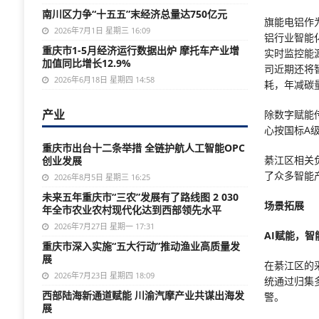
南川区力争“十五五”末经济总量达750亿元
旗能电铝作
2026年7月1日 星期三 16:09
铝行业智能
重庆市1-5月经济运行数据出炉 摩托车产业增
实时监控能
加值同比增长12.9%
司近期还将
2026年6月18日 星期四 14:58
耗，年减碳
产业
除数字赋能
心按国标A级
重庆市出台十二条举措 全链护航人工智能OPC
綦江区相关
创业发展
了众多智能
2026年8月5日 星期三 16:25
未来五年重庆市“三农”发展有了路线图 2 030
场景拓展
年全市农业农村现代化达到西部领先水平
2026年7月27日 星期一 17:31
AI赋能，
重庆市深入实施“五大行动”推动渔业高质量发
展
在綦江区的
2026年7月23日 星期四 18:09
统通过归集
西部陆海新通道赋能 川渝汽摩产业共谋出海发
警。
展