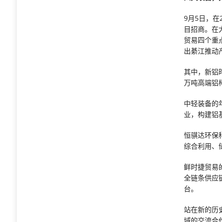
9月5日，
目招商。在
贸易四个重
出綦江推动
其中，新铝
万吨高端铝
中轻装备的
业，构建铝
恒骐达环保
综合利用、
鲜时捷贸易
全链条供应
台。
站在新的历
域的交流合