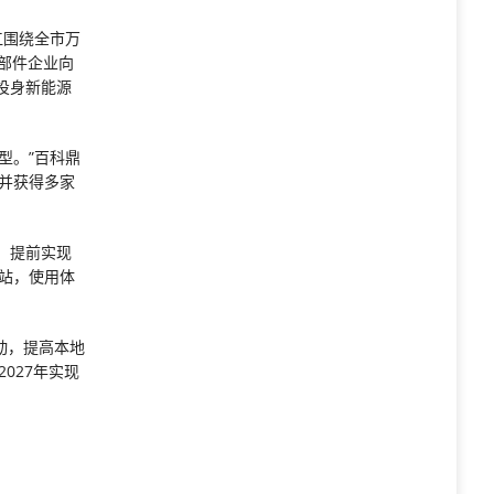
江围绕全市万
部件企业向
投身新能源
型。”百科鼎
并获得多家
，提前实现
站，使用体
动，提高本地
027年实现