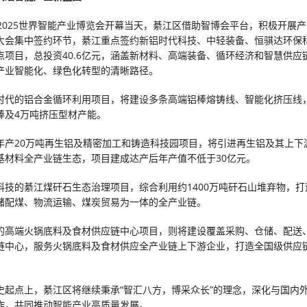
在2025世界智能产业博览会开幕当天，綦江区借助智博会平台，积极开展
大会集中签约环节，綦江重点签约新铝时代科技、中轻装备、恒骐达环保
点项目，总投资40.6亿元，涵盖新材料、高端装备、循环经济和智慧供应
产业智能化、绿色化转型的清晰路径。
时代的铝合金循环利用项目，将建设多条高端铝棒熔铸线、智能化挤压线
棒及4万吨挤压型材产能。
年产20万吨再生铝及精密加工和铸造科技园项目，将引进再生铝及其上下
基材料全产业链生态，项目建成达产后年产值不低于30亿元。
科技的綦江煤矸石生态治理项目，综合利用约1400万吨矸石山堆弃物，打
储配煤、物流运输、煤炭贸易为一体的全产业链。
的高端火锅底料及食材供应链中心项目，则将建设覆盖采购、仓储、配送
链中心，服务火锅底料及食材供应全产业链上下游企业，打造全国级供应
史起点上，綦江区将继续秉承“智汇八方，博采众长”的理念，深化与国内
作，共同推动智能产业高质量发展。