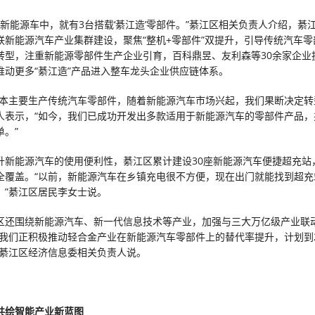
台新能源车中，就有3台搭载‘綦江造’零部件。”綦江区相关负责人介绍，綦
联新能源汽车产业集群建设，聚焦“整机+零部件”双提升，引导传统汽车零
转型，注重新能源零部件生产企业引育，百科鼎昱、友利森等30余家企业
推动更多“綦江造”产品进入整车龙头企业供应链体系。
原本主要生产传统汽车零部件，随着新能源汽车市场兴起，我们果断决定转
人表示，“如今，我们已成功开发出多款适用于新能源汽车的零部件产品，
单。”
升新能源汽车的使用便利性，綦江区累计建设30座新能源汽车便捷超充站
全覆盖。“以前，新能源汽车在乡镇充电很不方便，现在出门就能找到超充
。”綦江区居民李女士说。
区还围绕新能源汽车、新一代信息技术等产业，加强与三大万亿级产业联
“我们正积极推动轻合金产业在新能源汽车零部件上的替代率提升，计划到2
”綦江区经济信息委相关负责人说。
共绘智能产业新蓝图