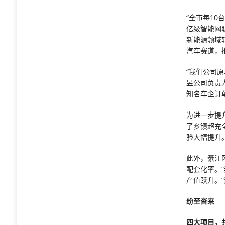
“全市每10
亿级智能网
新能源领域
汽车赛道，
“我们公司
昱公司负责
知名车企订
为进一步提
了乡镇超充
验大幅提升
此外，綦江
配套化率。
产值跃升。
纷至沓来
四大项目，