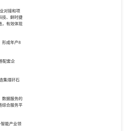
产业对接和项
科技、鲜时捷
链，有效体现
，形成年产8
游配套企
造集煤矸石
、数据服务的
链综合服务平
外智能产业领