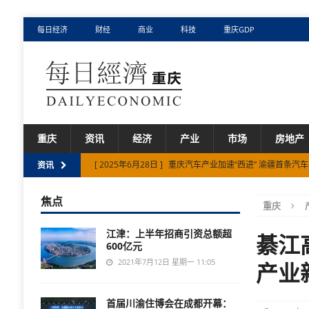
每日经济
财经
商业
科技
重庆GDP
重庆
资讯
经济
产业
市场
房地产
[ 2025年6月28日 ]
重庆汽车产业加速“西进” 渝疆首条汽
资讯
[ 2025年6月13日 ]
1—5月重庆市级重点项目完成投资超1
焦点
重庆
[ 2025年11月13日 ]
重庆市已培育专精特新中小企业573
江津：上半年招商引资总额超
綦江
600亿元
2021年7月12日 星期一 11:05
产业
首届川渝住博会在成都开幕：