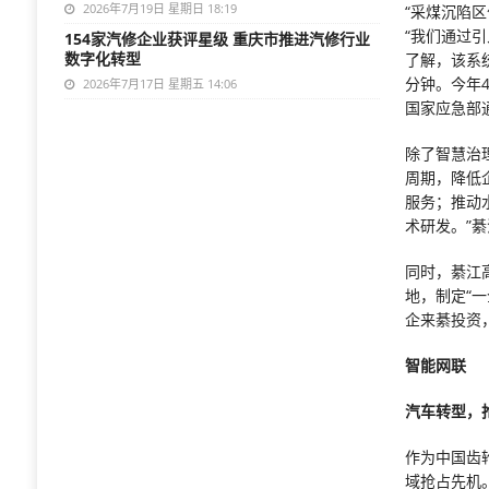
2026年7月19日 星期日 18:19
“采煤沉陷
“我们通过
154家汽修企业获评星级 重庆市推进汽修行业
数字化转型
了解，该系
分钟。今年
2026年7月17日 星期五 14:06
国家应急部
除了智慧治
周期，降低
服务；推动
术研发。”
同时，綦江
地，制定“
企来綦投资
智能网联
汽车转型，
作为中国齿
域抢占先机