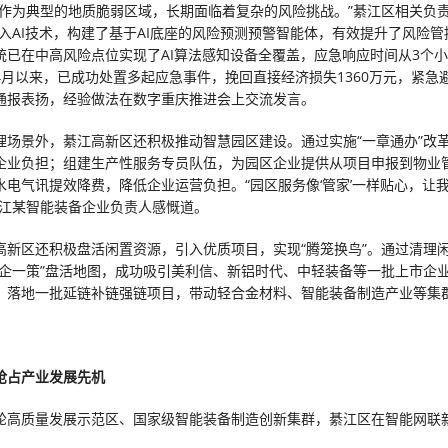
区作为典型的地质脆弱区域，长期面临着复杂的风险挑战。”綦江区相关负
引入AI技术，构建了基于AI底座的风险预测预警智能体，有效提升了风险管
统已在中高风险点位实现了AI算法感知设备全覆盖，应急响应时间从3个小
4月以来，已成功处置多起应急事件，挽回直接经济损失1360万元，紧急
通报表扬，经验做法在数字重庆推进会上交流发言。
理场景外，綦江高新区还积极推动智慧园区建设。通过实施“一章通办”改
企业负担；组建生产性服务专员队伍，为园区企业提供从项目申报到物业
水电气讯提效降费，降低企业运营负担。“园区服务像‘管家’一样贴心，让
綦江某智能装备企业负责人感慨道。
高新区还积极盘活闲置资源，引入优质项目，实现“腾笼换鸟”。通过清理
一企一策”盘活地图，成功吸引美利信、新铝时代、中轻装备等一批上市企
，落地一批延链补链强链项目，带动轻合金材料、智能装备制造产业等集
抢占产业发展先机
轮高质量发展示范区、国家级智能装备制造创新集群，綦江区在智能网联
。