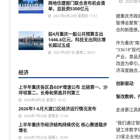
2025年
两地住建部门联合发布机会清
单，总投资5300亿元
据重庆市政
2021年6月24日 星期四 17:51
智博会聚焦
合的新图景
前4月重庆一般公共预算支出
1446.6亿元，科技支出同比增
作为重庆“
长超过五成
“33618
2021年6月1日 星期二 09:51
产业，食品
改造为牵引
济深度融合
经济
创新驱动
上半年重庆各区县GDP增速公布 北碚第一、沙
坪坝第二、长寿和荣昌并列第三
智改数转，
2026年8月5日 星期三 16:22
2026年1-6月大渡口区经济运行情况发布
走进綦江高
2026年7月24日 星期五 17:34
“我们通过
上半年重庆市经济结构持续优化 核心赛道稳步
键工序数字
增长
23家企业
2026年7月22日 星期三 18:09