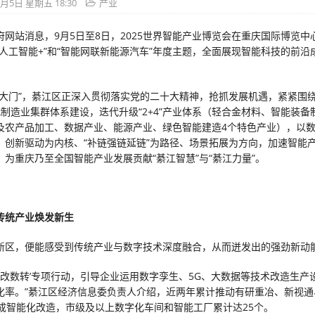
9月5日 星期五 18:30
产业
府网站消息，9月5日至8日，2025世界智能产业博览会在重庆国际博览中
“人工智能+”和“智能网联新能源汽车”年度主题，全面展现智能科技的前沿
。
南大门”，綦江区正深入贯彻落实党的二十大精神，抢抓发展机遇，紧紧围
”现代制造业集群体系建设，迭代升级“2+4”产业体系（轻合金材料、智能装备
及农产品加工、数据产业、能源产业、绿色智能建造4个特色产业），以
、创新驱动为内核、“补链强链延链”为路径、场景拓展为方向，加速智能
，为重庆乃至全国智能产业发展贡献“綦江智慧”与“綦江力量”。
传统产业焕发新生
新区，便能感受到传统产业与数字技术深度融合，从而迸发出的强劲新动
‘智改数转’专项行动，引导企业运用数字孪生、5G、大数据等技术改造生产
化率。”綦江区经济信息委负责人介绍，近两年累计推动有研重冶、新视通
完成智能化改造，市级及以上数字化车间和智能工厂累计达25个。