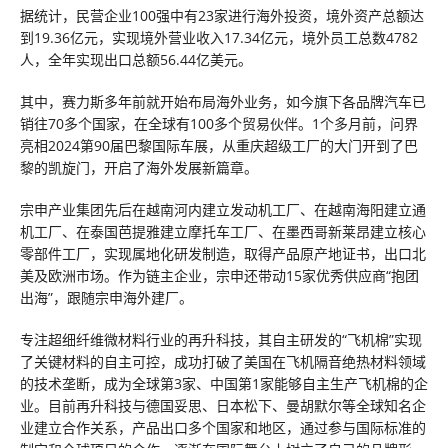
据统计，民营企业100强中有23家进行海外投资，境外资产总额达
到19.36亿元，实现境外营业收入17.34亿元，境外员工总数4782
人，全年实现出口总额56.44亿美元。
其中，赛力斯多年前就开始布局海外业务，如今旗下各品牌汽车已
销往70多个国家，在全球有100多个贸易伙伴。1个多月前，问界
亮相2024第90届巴黎国际车展，从重庆超级工厂的大门开到了巴
黎的凯旋门，开启了海外发展新篇章。
宗申产业集团先后在越南河内建立发动机工厂、在越南海阳建立通
机工厂、在泰国芭提雅建立摩托车工厂、在墨西哥新莱昂建立核心
零部件工厂，实现属地化研发制造，取得产品原产地证书，出口北
美及欧洲市场。作为链主企业，宗申还带动15家优秀供应商“抱团
出海”，跟随宗申海外建厂。
专注超细纤维微材料行业的再升科技，其自主研发的“飞机棉”实现
了关键材料的自主可控，成功打破了美国在飞机隔音绝热材料领域
的技术垄断，成为全球第3家、中国第1家能够自主生产飞机棉的企
业。目前再升科技与德国妥思、日本松下、曼胡默尔等全球知名企
业建立合作关系，产品出口多个国家和地区，通过参与国际标准的