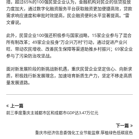
措，超过65%的100强民营企业认为，金融机构对民企的信贷投放
力度加大，通过数字化融资服务平台获取融资更加便捷高效，贷款
需求响应速度和审批时效提高，民企融资便利水平显著提高。”雷
文睿说。
此外，民营企业100强还积极参与国家战略，15家企业参与了混合
所有制改革；49家企业投身“万企兴万村”行动，通过促进产业兴
旺、带动农民增收、改善民生保障等渠道助推乡村振兴；69家企业
参与了污染防治攻坚战。
面对新发展阶段的新挑战新机遇，重庆民营企业坚定信心、向新求
质，积极践行新发展理念，加速培育新质生产力，坚定不移走高质
量发展道路。
上一篇
前三季度重庆主城都市区和成都市GDP达3.47万亿元
下一篇
重庆市经济信息委强化工业节能监察 厚植绿色低碳底色