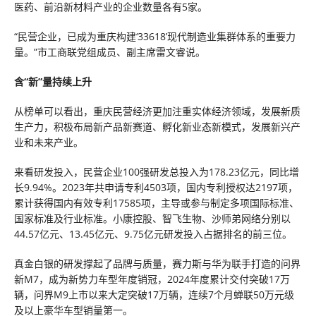
医药、前沿新材料产业的企业数量各有5家。
“民营企业，已成为重庆构建‘33618’现代制造业集群体系的重要力
量。”市工商联党组成员、副主席雷文睿说。
含“新”量持续上升
从榜单可以看出，重庆民营经济更加注重实体经济领域，发展新质
生产力，积极布局新产品新赛道、孵化新业态新模式，发展新兴产
业和未来产业。
来看研发投入，民营企业100强研发总投入为178.23亿元，同比增
长9.94%。2023年共申请专利4503项，国内专利授权达2197项，
累计获得国内有效专利17585项，主导或参与制定多项国际标准、
国家标准及行业标准。小康控股、智飞生物、沙师弟网络分别以
44.57亿元、13.45亿元、9.75亿元研发投入占据排名的前三位。
真金白银的研发撑起了品牌与质量，赛力斯与华为联手打造的问界
新M7，成为新势力车型年度销冠，2024年度累计交付突破17万
辆，问界M9上市以来大定突破17万辆，连续7个月蝉联50万元级
及以上豪华车型销量第一。