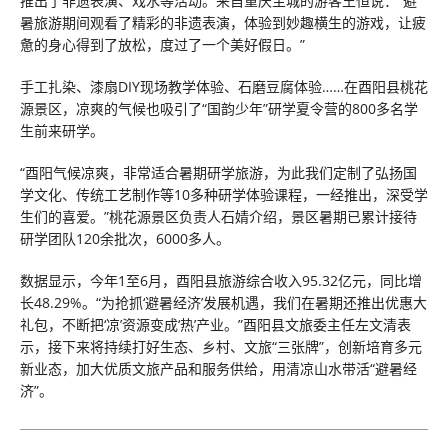
推出了非遗表演、戏水等活动。来自重庆主城的游客王恒说：“避
暑旅游期间观看了精彩的非遗表演，体验到妙趣横生的游戏，让疲
惫的身心得到了放松，度过了一个美好假日。”
手工扎染、漆扇DIY现场教学体验、石磨豆腐体验……在酉阳县桃花
源景区，凉爽的气候也吸引了“国韵少年”研学夏令营的800多名学
生前来研学。
“酉阳气候凉爽，非常适合暑期研学旅游，为此我们定制了弘扬国
学文化、传统工艺制作等10多种研学体验课程，一经推出，深受学
生们的喜爱。”桃花源景区负责人石婧介绍，景区暑期已累计接待
研学团队120余批次，6000多人。
数据显示，今年1至6月，酉阳县旅游综合收入95.32亿元，同比增
长48.29%。“为抢抓‘避暑经济’发展机遇，我们在暑期还推出优惠大
礼包，不断把‘凉’资源变成‘热’产业。”酉阳县文旅委主任左文清表
示，接下来将持续打好生态、乡村、文旅“三张牌”，创新培育多元
新业态，加大优质文旅产品和服务供给，用清凉山水带活“避暑经
济”。