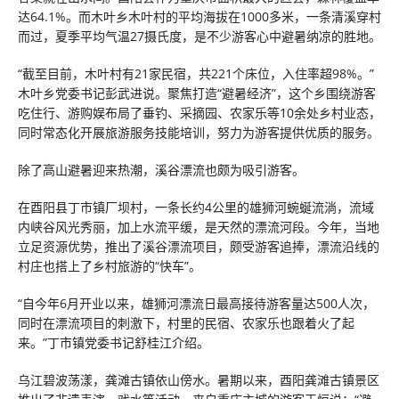
达64.1%。而木叶乡木叶村的平均海拔在1000多米，一条清溪穿村
而过，夏季平均气温27摄氏度，是不少游客心中避暑纳凉的胜地。
“截至目前，木叶村有21家民宿，共221个床位，入住率超98%。”
木叶乡党委书记彭武进说。聚焦打造“避暑经济”，这个乡围绕游客
吃住行、游购娱布局了垂钓、采摘园、农家乐等10余处乡村业态，
同时常态化开展旅游服务技能培训，努力为游客提供优质的服务。
除了高山避暑迎来热潮，溪谷漂流也颇为吸引游客。
在酉阳县丁市镇厂坝村，一条长约4公里的雄狮河蜿蜒流淌，流域
内峡谷风光秀丽，加上水流平缓，是天然的漂流河段。今年，当地
立足资源优势，推出了溪谷漂流项目，颇受游客追捧，漂流沿线的
村庄也搭上了乡村旅游的“快车”。
“自今年6月开业以来，雄狮河漂流日最高接待游客量达500人次，
同时在漂流项目的刺激下，村里的民宿、农家乐也跟着火了起
来。”丁市镇党委书记舒桂江介绍。
乌江碧波荡漾，龚滩古镇依山傍水。暑期以来，酉阳龚滩古镇景区