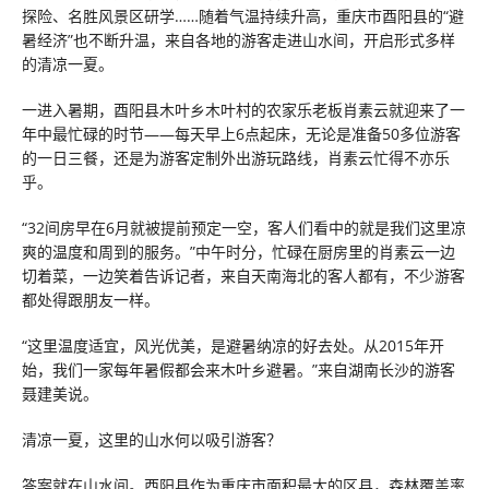
探险、名胜风景区研学……随着气温持续升高，重庆市酉阳县的“避
暑经济”也不断升温，来自各地的游客走进山水间，开启形式多样
的清凉一夏。
一进入暑期，酉阳县木叶乡木叶村的农家乐老板肖素云就迎来了一
年中最忙碌的时节——每天早上6点起床，无论是准备50多位游客
的一日三餐，还是为游客定制外出游玩路线，肖素云忙得不亦乐
乎。
“32间房早在6月就被提前预定一空，客人们看中的就是我们这里凉
爽的温度和周到的服务。”中午时分，忙碌在厨房里的肖素云一边
切着菜，一边笑着告诉记者，来自天南海北的客人都有，不少游客
都处得跟朋友一样。
“这里温度适宜，风光优美，是避暑纳凉的好去处。从2015年开
始，我们一家每年暑假都会来木叶乡避暑。”来自湖南长沙的游客
聂建美说。
清凉一夏，这里的山水何以吸引游客？
答案就在山水间。酉阳县作为重庆市面积最大的区县，森林覆盖率