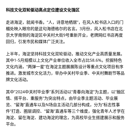
科技文化双轮驱动高点定位建设文化强区
走进海淀，就闻书香。“人，诗意地栖居”，在风入松书店入口的门
楣处映入眼帘的是这句海德格尔的名言。3月份，风入松书店在北
京大学南侧的海淀区中关村大街9号重新开业，老牌网红书店再度
回归，引发市民和媒体广泛关注。
上半年，海淀坚持科技文化双轮驱动，推动文化产业高质量发展。
其中1-5月规模以上文化产业单位收入全市占比58.6%。挖掘特色
文化内涵，“两弹一星”在海淀主题展展陈设计等重点文化项目有序
推进。激发城市文化活力，举办中关村毕业季、中关村舞剧节等品
牌文化活动。
其中“2024中关村毕业季”系列活动以“青春向海淀”为主题，以“融区
情、搭平台、重服务”为突出特点，由毕业季主题活动、毕业展
览、“留海”直通车以及N场自主活动几部分构成，分为“标志性事
件”打造、圈层调控、“留海”直通车等三个维度，强化青年人才学在
海淀、留在海淀、建功海淀的理念，为高校毕业生搭建展示和服务
平台。