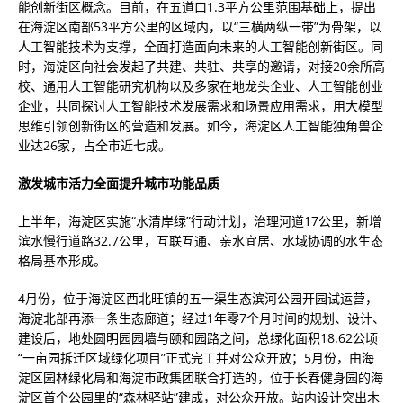
能创新街区概念。目前，在五道口1.3平方公里范围基础上，提出
在海淀区南部53平方公里的区域内，以“三横两纵一带”为骨架，以
人工智能技术为支撑，全面打造面向未来的人工智能创新街区。同
时，海淀区向社会发起了共建、共驻、共享的邀请，对接20余所高
校、通用人工智能研究机构以及多家在地龙头企业、人工智能创业
企业，共同探讨人工智能技术发展需求和场景应用需求，用大模型
思维引领创新街区的营造和发展。如今，海淀区人工智能独角兽企
业达26家，占全市近七成。
激发城市活力全面提升城市功能品质
上半年，海淀区实施“水清岸绿”行动计划，治理河道17公里，新增
滨水慢行道路32.7公里，互联互通、亲水宜居、水域协调的水生态
格局基本形成。
4月份，位于海淀区西北旺镇的五一渠生态滨河公园开园试运营，
海淀北部再添一条生态廊道；经过1年零7个月时间的规划、设计、
建设后，地处圆明园园墙与颐和园路之间，总绿化面积18.62公顷
“一亩园拆迁区域绿化项目”正式完工并对公众开放；5月份，由海
淀区园林绿化局和海淀市政集团联合打造的，位于长春健身园的海
淀区首个公园里的“森林驿站”建成，对公众开放。站内设计突出木