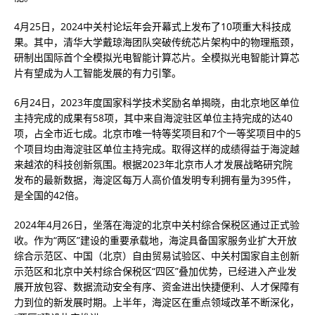
4月25日，2024中关村论坛年会开幕式上发布了10项重大科技成
果。其中，清华大学戴琼海团队突破传统芯片架构中的物理瓶颈，
研制出国际首个全模拟光电智能计算芯片。全模拟光电智能计算芯
片有望成为人工智能发展的有力引擎。
6月24日，2023年度国家科学技术奖励名单揭晓，由北京地区单位
主持完成的成果有58项，其中来自海淀驻区单位主持完成的达40
项，占全市近七成。北京市唯一特等奖项目和7个一等奖项目中的5
个项目均由海淀驻区单位主持完成。取得这样的成绩得益于海淀越
来越浓的科技创新氛围。根据2023年北京市人才发展战略研究院
发布的最新数据，海淀区每万人高价值发明专利拥有量为395件，
是全国的42倍。
2024年4月26日，坐落在海淀的北京中关村综合保税区通过正式验
收。作为“两区”建设的重要承载地，海淀具备国家服务业扩大开放
综合示范区、中国（北京）自由贸易试验区、中关村国家自主创新
示范区和北京中关村综合保税区“四区”叠加优势，已经进入产业发
展开放包容、数据流动安全有序、资金进出快捷便利、人才保障有
力到位的新发展时期。上半年，海淀区在重点领域改革不断深化，