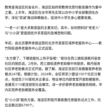
教育是海淀区的金名片，海淀区始终把教育优质均衡发展作为重中
之重。上半年，海淀区在全市率先实现公办中小学全部集团化办
学；深化“双减”推动体教融合，促进中小学生身心健康发展。
“一老一小”是大多数家庭的主要关切，其中，如何照料好“老老人”
与“小小孩”更是困扰许多家庭的急难愁盼问题。
年初，由北京康养承接运营的北京市首家区域养老服务中心——紫
竹院街道养老服务中心正式运营。
“太方便了，下楼就能吃上热乎饭喽！”居住在西三旗街道枫丹丽舍
社区的居民说。2月份，西三旗街道养老助餐中央厨房，枫丹丽舍
社区养老助餐点正式开放。据了解，海淀区目前已发展备案养老助
餐点247家。根据计划，2024年，全区将至少建设150个社区分餐
点，完成至少50家机关企事业、物业单位内部食堂开放助餐服务，
发展至少10家连锁型社会餐饮，进一步织密养老助餐服务网络，年
内实现养老助餐服务全覆盖。
在“小小孩”服务方面，海淀区积极开展普惠托育服务试点工作，托
位总数达到6790个。