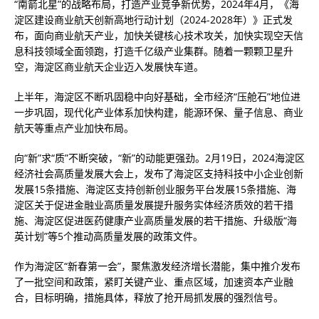
“南箭北星”的战略布局，打造产业竞争新优势，2024年4月，《海
淀区建设商业航天创新高地行动计划（2024-2028年）》正式发
布，面向商业航天产业，加快关键核心技术攻关，加快实现空天信
息科技领域全面领跑，打造千亿级产业集群。随着一颗颗卫星升
空，海淀区商业航天企业迈入发展快车道。
上半年，海淀区不断巩固稳中向好基础，全市经济“压舱石”地位进
一步巩固，现代化产业体系加快构建，能源环保、量子信息、商业
航天等重点产业加快布局。
向“新”求“质”不断突破，“新”的动能更强劲。2月19日，2024海淀区
经济社会高质量发展大会上，发布了海淀区支持科技中小企业创新
发展15条措施、海淀区支持创新创业服务平台发展15条措施、海
淀区关于促进金融业高质量发展提升服务实体经济质效的若干措
施、海淀区促进医药健康产业高质量发展的若干措施、升级版“海
英计划”等5个推动高质量发展的政策文件。
作为海淀区“新春第一会”，聚焦激发经济增长潜能，集中推介发布
了一批空间和政策，紧盯关键产业、重点区域，加速资本产业融
合，目标明确，措施具体，释放了抢开局抓发展的强烈信号。