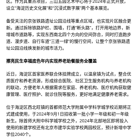
区。作为其重点项目，三山五园艺术中心将于2024年正式开放，
设立“海淀历史文化展”和“沉浸式数字展”两个基本展览。
备受关注的京张铁路遗址公园沿线等重点区域，也实现片区融合更
新。通过拆除铁路护栏、围墙，打通“断头路”，打开用地边界，新
增城市道路等，实现东西南北四个方向的空间弥合，同时打造跑步
道、漫步道、自行车道“三道一绿”的慢行空间，让整个京张铁路遗
址公园沿线焕发新的城市活力。
擦亮民生幸福底色年内实现养老助餐服务全覆盖
近日，海淀区首家医养联合体挂牌成立，以温泉镇为试点，整合优
质医疗和养老资源，形成综合医院、社区卫生服务机构与养老机构
的联动，方便老年人根据需求在家庭、养老机构、医疗机构获取健
康管理、医疗照护、就诊住院等服务，更好地满足健康养老需求。
位于海淀区西北旺镇的首都师范大学附属中学科学城学校近期将正
式建成使用，于2024年9月1日招收第一批小学一年级和初一年级
新生。除首师大附中科学城学校之外，2024年北部地区即将投入
使用的新建学校还有北京市建华实验学校两园校区，预计新增中学
学位2040个。