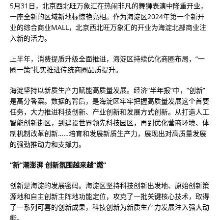
5月31日，北京西北旺万象汇在热闹非凡的舞狮表演中隆重开业，
一座全新的区域新地标惊艳亮相。作为海淀区2024年第一个新开
业的综合商业MALL，北京西北旺万象汇的开业为海淀北部商业注
入新的活力。
上半年，消费提质升级全面推进，海淀区持续优化商圈布局，“一
圈一策”扎实推进传统商圈品质提升。
海淀坚持以新质生产力赋能高质量发展。经济“半年报”中，“创新”
是高分答案。数据的背后，是海淀区牢牢把握高质量发展这个首要
任务，大力推进科技创新、产业创新和发展方式创新。从打造人工
智能创新街区，到建设世界领先科技园区，再到优化营商环境、体
制机制改革创新……培育和发展新质生产力，展现出对高质量发展
的强劲推动力和支撑力。
“新”潮澎湃 创新氛围越来越“燃”
创新是海淀的发展密码。海淀区坚持科技创新出发地、原始创新策
源地和自主创新主阵地功能定位，攻克了一批关键核心技术，取得
了一系列可喜的创新成果，科技创新为新质生产力发展注入强大动
能。