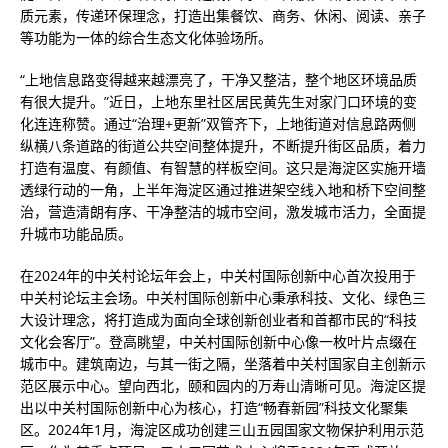
质元素，传递环保理念，打造出集餐饮、商务、休闲、阅读、亲子
等功能为一体的综合生态文化体验场所。
“上地信息路变得越来越漂亮了，干净又整洁，整个地区环境品质
有很大提升。”近日，上地东里社区居民黄先生对家门口环境的变
化连连称赞。通过“治理+更新”双管齐下，上地街道对信息路两侧
纵横八条道路的街道公共空间整体提升，不断提升街区品质，着力
打造有温度、有颜值、有智慧的样板空间。这只是海淀区实施开墙
透绿行动的一角，上半年海淀区通过推进架空线入地和桥下空间整
治，营造清朗有序、干净整洁的城市空间，激发城市活力，全面提
升城市功能品质。
在2024年的中关村论坛年会上，中关村国际创新中心首次投用于
中关村论坛主会场。中关村国际创新中心秉承科技、文化、绿色三
大设计理念，将打造成为面向全球创新创业者和首都市民的“科技
文化会客厅”。登高眺望，中关村国际创新中心像一枚叶片点缀在
城市中。建筑南边，与其一街之隔，坐落着中关村国家自主创新示
范区展示中心。望向西北，颐和园内的万寿山清晰可见。海淀区提
出以中关村国际创新中心为核心，打造“畅春新园”科技文化聚集
区。2024年1月，海淀区成功创建三山五园国家文物保护利用示范