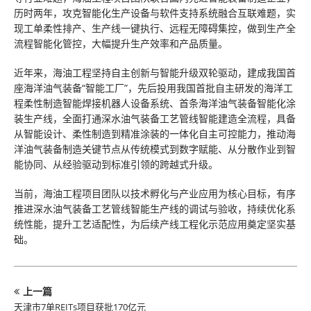
历时两年，攻克智能化生产设备与软件支持系统融合互联难题，实
现工单柔性排产、生产线一键执行、远程无障碍集控，做到生产全
流程智能化管控，大幅提升生产效率和产品质量。
近年来，海油工程坚持自主创新与智能升级双轮驱动，建成我国首
座海洋油气装备“智能工厂”，先后投用我国首批自主研发的海洋工
程柔性制造智能焊接机器人设备系统、首条海洋油气装备智能化涂
装生产线，全面打通深水油气装备工艺管线智能建造全流程，具备
从智能设计、柔性制造到精准涂装的一体化自主可控能力，推动海
洋油气装备制造关键节点从传统模式到数字赋能、从分散作业到智
能协同、从经验驱动到标准引领的跨越式升级。
当前，海油工程项目团队以技术孵化与产业应用为核心目标，有序
推进深水油气装备工艺管线智能生产线的调试与验收，持续优化系
统性能，提升工艺适配性，为后续产线工程化示范应用奠定坚实基
础。
上一篇
天津市7单REITs项目获批170亿元