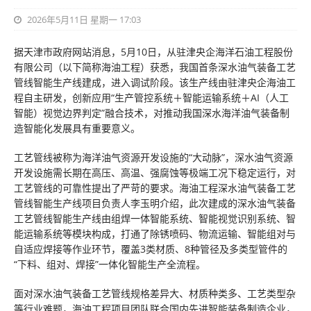
2026年5月11日 星期一 17:03
据天津市政府网站消息，5月10日，从驻津央企海洋石油工程股份
有限公司（以下简称海油工程）获悉，我国首条深水油气装备工艺
管线智能生产线建成，进入调试阶段。该生产线由驻津央企海油工
程自主研发，创新应用“生产管控系统＋智能运输系统＋AI（人工
智能）视觉边界判定”融合技术，对推动我国深水海洋油气装备制
造智能化发展具有重要意义。
工艺管线被称为海洋油气资源开发设施的“大动脉”，深水油气资源
开发设施需长期在高压、高温、强腐蚀等极端工况下稳定运行，对
工艺管线的可靠性提出了严苛的要求。海油工程深水油气装备工艺
管线智能生产线项目负责人李玉明介绍，此次建成的深水油气装备
工艺管线智能生产线由组焊一体智能系统、智能视觉识别系统、智
能运输系统等模块构成，打通了除锈喷码、物流运输、智能组对与
自适应焊接等作业环节，覆盖3类材质、8种管径及多类型管件的
“下料、组对、焊接”一体化智能生产全流程。
面对深水油气装备工艺管线规格差异大、材质种类多、工艺类型杂
等行业难题，海油工程项目团队联合国内先进智能装备制造企业，