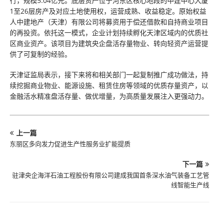
行，规模5.04亿元。底层资产位于河东区核心地段的中建中心大厦
1至26层房产及对应土地使用权，运营成熟、收益稳定。原始权益
人中建地产（天津）有限公司将募资用于偿还借款和自持商业项目
的再投资。依托这一模式，企业计划持续孵化天津区域内的优质社
区商业资产。该项目为建筑央企盘活存量物业、转向轻资产运营提
供了可复制的经验。
天津证监局表示，接下来将和相关部门一起复制推广成功做法，持
续挖掘商业物业、能源设施、租赁住房等领域的优质存量资产，以
金融活水精准盘活存量、做优增量，为高质量发展注入更强动力。
上一篇
东丽区多向发力促进生产性服务业扩能提质
下一篇
驻津央企海洋石油工程股份有限公司建成我国首条深水油气装备工艺管
线智能生产线