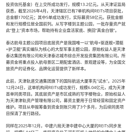
投资信托基金）在上交所成功发行，规模13.2亿元。从天津证监局
获悉，截至2026年4月，天津辖区已有7单机构间REITs项目获批，
总金额170亿元；其中5单成功发行，实际募资58亿元。获批金额
和发行规模位居全国前列。从写字楼到主题公园，一批存量资产就
此“登上”资本市场，帮助持有企业盘活家底、换回“真金白银”。
泰达航母主题公园项目底层资产是我国唯一以“航母+驱逐舰+潜艇
+护卫艇”真实编队为核心的大型军事主题公园，原始权益人是天津
泰达集团有限公司和天津泰达城市综合开发投资集团有限公司。所
募资金将重点投入航母景区二期配套酒店、景观建设等，为全国文
旅资产的证券化、品牌化运营提供了新样本。
此前，天津轨道交通集团旗下的国际航运大厦率先“试水”。2025年
12月24日，这单机构间REITs成功发行，规模6.04亿元，成为天津
首单同类项目。其底层资产是市区成熟的写字楼物业，原始权益人
为天津津轨资产管理有限公司，募资主要用于日常经营和固定资产
维护。项目从申报筹备到资金到账只用了3个多月，为后续同类项
目探清了发行路径。
同样在2025年12月，中建六局天津中建中心大厦的REITs同步发