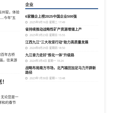
企业
吉州窑，体验
6家赣企上榜2025中国企业500强
…今年“五
2025年9月16日 星期二 17:49
省持续推动战略性矿产资源增储上产
2025年3月23日 星期日 15:55
江西九江“三大攻坚行动”助力高质量发展
2024年8月29日 星期四 18:50
的百年古桥
九江奋力走好“炼化一体”升级路
画，往来游
2024年3月4日 星期一 18:24
战略布局南方市场，北汽福田加足马力开辟新
路径
2023年1月30日 星期一 13:48
送！
。无论您是一
祥和的春节