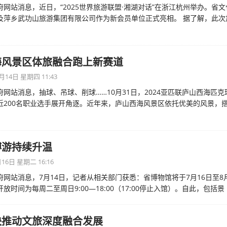
府网站消息，近日，“2025世界旅游联盟·湘湖对话”在浙江杭州举办。省
及萍乡武功山旅游集团有限公司作为新会员单位正式亮相。 据了解，此次
海风景区体旅融合跑上新赛道
月14日 星期四 11:43
府网站消息，抽球、吊球、削球……10月31日，2024亚匹联庐山西海匹
近200名职业选手展开角逐。近年来，庐山西海风景区依托优美的风景，
博游持续升温
16日 星期二 16:16
府网站消息，7月14日，记者从相关部门获悉：省博物馆将于7月16日至8
放时间为每周二至周日9:00—18:00（17:00停止入馆）。自此，包括景
快推动文旅深度融合发展