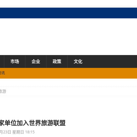
市场
企业
政策
文化
资讯
旅游
观影补贴
资讯
资讯
团圆奔赴的“信号救援”
资讯
3家单位加入世界旅游联盟
月23日 星期日 18:15