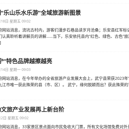
“乐山乐水乐游”全域旅游新图景
18日 星期五 09:02
府网站消息，流坑古村内，游客们漫步石巷品读岁月沧桑；乐安县红军标
们认真聆听着讲解员的讲解……当下，乐安依托县内“红色、绿色、古色”旅
]
宁”特色品牌越擦越亮
14日 星期一 09:03
府网站消息，在今年举办的全省旅游产业发展大会上，武宁县荣获2023年“
九江市唯一获此殊荣的县（市、区）。 武宁，缘何脱颖而出？获此殊荣的
动文旅产业发展再上新台阶
2日 星期五 09:02
府网站消息，33家景区景点面向市民免收大门票，所有文化场馆免费对外