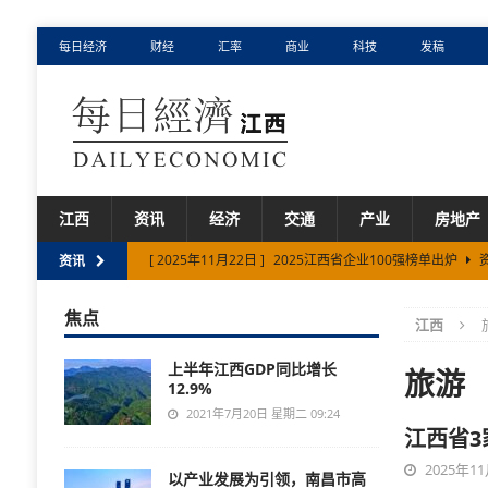
每日经济
财经
汇率
商业
科技
发稿
江西
资讯
经济
交通
产业
房地产
[ 2025年11月22日 ]
2025江西省企业100强榜单出炉
资讯
[ 2025年9月5日 ]
南康区高质量推进项目建设
资讯
焦点
江西
[ 2025年4月25日 ]
促消费 惠民生 江西省发放1200万元
上半年江西GDP同比增长
[ 2025年2月20日 ]
景德镇市元明清制瓷业遗址群入选
旅游
12.9%
[ 2026年3月5日 ]
华为上门服务180公里风雨无阻：一场为
2021年7月20日 星期二 09:24
江西省
2025年11
以产业发展为引领，南昌市高