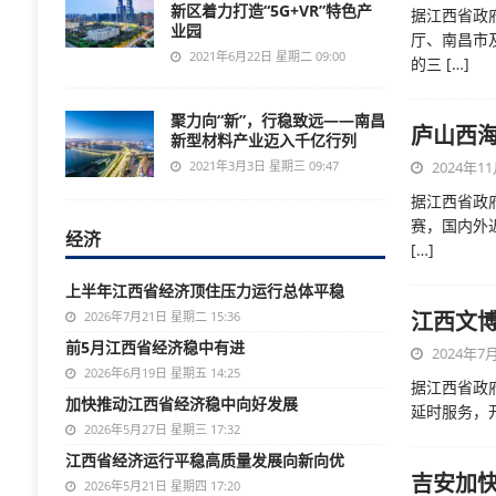
新区着力打造“5G+VR”特色产
据江西省政
业园
厅、南昌市
2021年6月22日 星期二 09:00
的三
[…]
聚力向“新”，行稳致远——南昌
庐山西
新型材料产业迈入千亿行列
2021年3月3日 星期三 09:47
2024年11
据江西省政
赛，国内外
经济
[…]
上半年江西省经济顶住压力运行总体平稳
江西文
2026年7月21日 星期二 15:36
前5月江西省经济稳中有进
2024年7月
2026年6月19日 星期五 14:25
据江西省政
加快推动江西省经济稳中向好发展
延时服务，开
2026年5月27日 星期三 17:32
江西省经济运行平稳高质量发展向新向优
吉安加
2026年5月21日 星期四 17:20