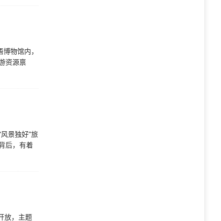
语博物馆内，
游资源禀
风景独好”旅
背后，有着
开放，主题