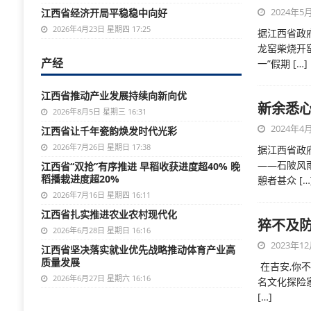
2024年5月
江西省经济开局平稳稳中向好
2026年4月23日 星期四 17:25
据江西省政
龙窑柴烧开
产经
一”假期
[…]
江西省推动产业发展持续向新向优
新余悉
2026年8月5日 星期三 16:31
2024年4月
江西省让千年瓷韵焕发时代光彩
2026年7月26日 星期日 17:38
据江西省政
——石陂风
江西省“双抢”有序推进 早稻收获进度超40% 晚
稻播栽进度超20%
憩者甚众
[…
2026年7月16日 星期四 16:11
江西省扎实推进农业农村现代化
猝不及防
2026年6月28日 星期日 16:16
2023年12
江西省坚决落实就业优先战略推动体育产业高
质量发展
在吉安,你
2026年6月27日 星期六 16:16
名文化探险
[…]