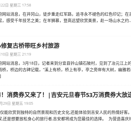
22日 星期三 17:58
府网站消息，在井冈山，徒步重走红军路，追寻永不褪色的红色印记；在
窑，感受千年技艺之美；在羊狮慕，登高远望欣赏美景，赴一场山水之约…
心修复古桥带旺乡村旅游
10日 星期三 21:19
府网站消息，3月18日，记者来到分宜县钤山镇石陂村，见到了冶元江上
雨桥，桥边的古碑记载，“溪上有桥，桥上有亭，亭之旁岸有大树，幽雅若
]
！消费券又来了！|吉安元旦春节53万消费券大放
月29日 星期五 19:05
不仅能欣赏到独特的自然景观和历史文化,还能体验到吉安人民的热情好客
家,还是想要放松身心的旅行者,吉安都将成为您最佳的选择。 为营造喜庆