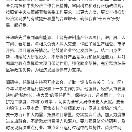
全会精神和中央经济工作会议精神，牢固树立和践行正确政绩观，
按照党中央决策部署和省委工作要求，以更大力度、更实举措推动
经济实现质的有效提升和量的合理增长，确保我省“十五五”开好
局、起好步。
任珠峰先后来到晶科能源、上饶先进制造产业园项目，进厂房、入
车间、看项目，与相关负责人深入交流，详细了解生产经营、市场
开拓、项目建设等情况。他鼓励企业坚定发展信心，结合自身优
势，持续加大研发投入，不断提升产品竞争力和抗风险能力，并叮
嘱属地政府发挥重大项目带动作用，强化助企帮扶，充分释放综保
区等政策优势，为经济发展提供有力支撑。
调研中，任珠峰主持召开座谈会，听取上饶市及有关县（市、区）
今年以来经济运行情况和下一步工作打算。他强调，经济大市要坚
决扛起“稳增长、挑大梁”的责任担当，保持定力、迎难而上，全力
拼抢二季度、冲刺“双过半”，切实为全省大局作出更大贡献。要全
力稳住工业基本盘，聚焦支柱产业精准发力，促进工业稳产增产。
要千方百计扩大内需，拓展项目增量，夯实投资后劲，加大力度推
进文旅融合，不断激发消费活力和潜力。要加强经济分析研判，及
时发现解决重点行业、重点企业运行过程中的趋势性、苗头性问