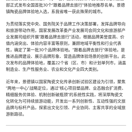
部正式发布全国首批30个“跟着品牌去旅行”体验地推荐名单。景德
镇陶瓷品牌体验地入选，系我省唯一获此殊荣的城市。
为贯彻落实党中央、国务院关于品牌工作决策部署，发挥品牌导向
和旅游带动作用，国家发展改革委产业发展司会同文化和旅游部产
业发展司组织开展“跟着品牌去旅行”活动，根据品牌美誉度高、价
值内涵突出、体验内容丰富等原则，兼顾地域平衡性和行业代表
性，确定了第一批30个品牌体验地。“跟着品牌去旅行”体验地，是
推进品牌建设、展示品牌形象、营造品牌体验场景的创新平台。此
次发布的品牌体验地，覆盖22个省（区、市）和计划单列市，涵盖
制造业、生产性服务业、农业和文化产业四大类别。
近年来，景德镇以国家陶瓷文化传承创新试验区建设为引领，聚焦
“两地一中心”战略定位，通过“核心项目塑品牌、业态融合扩消费、
精细服务优体验、机制创新破瓶颈”的系统性实践，将深厚陶瓷文
化转化为可持续旅游动能，开发出一系列创新性、互动性强的文旅
品牌与标杆产品，探索出文化引领、产业协同、主客共享的全域旅
游新路径。