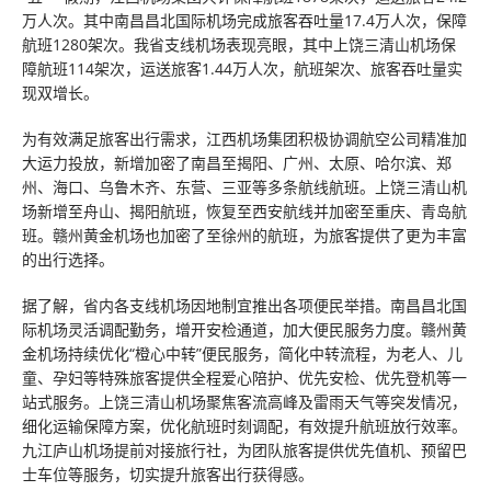
万人次。其中南昌昌北国际机场完成旅客吞吐量17.4万人次，保障
航班1280架次。我省支线机场表现亮眼，其中上饶三清山机场保
障航班114架次，运送旅客1.44万人次，航班架次、旅客吞吐量实
现双增长。
为有效满足旅客出行需求，江西机场集团积极协调航空公司精准加
大运力投放，新增加密了南昌至揭阳、广州、太原、哈尔滨、郑
州、海口、乌鲁木齐、东营、三亚等多条航线航班。上饶三清山机
场新增至舟山、揭阳航班，恢复至西安航线并加密至重庆、青岛航
班。赣州黄金机场也加密了至徐州的航班，为旅客提供了更为丰富
的出行选择。
据了解，省内各支线机场因地制宜推出各项便民举措。南昌昌北国
际机场灵活调配勤务，增开安检通道，加大便民服务力度。赣州黄
金机场持续优化“橙心中转”便民服务，简化中转流程，为老人、儿
童、孕妇等特殊旅客提供全程爱心陪护、优先安检、优先登机等一
站式服务。上饶三清山机场聚焦客流高峰及雷雨天气等突发情况，
细化运输保障方案，优化航班时刻调配，有效提升航班放行效率。
九江庐山机场提前对接旅行社，为团队旅客提供优先值机、预留巴
士车位等服务，切实提升旅客出行获得感。