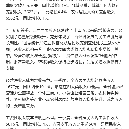
季度突破万元大关，同比增长5.1%。分城乡看，城镇居民人均可
支配收入13623元，同比增长4.4%；农村居民人均可支配收入
6562元，同比增长6.1%。
“‘十五五’首季，江西居民收入既延续了‘十四五’以来的增长态势，又
实现了总量层级的跃升，充分体现了江西经济发展的民生温度与增
长韧性。”国家统计局江西调查总队居民收支调查处处长王凯分析
称，从收入结构来看，我省居民四大类收入均实现稳步增长。其
中，经营净收入增长态势较好，工资性收入继续发挥“压舱石”作
用，财产净收入、转移净收入保持稳步增长，为居民增收提供有力
支撑。
经营净收入成为增收亮色。一季度，全省居民人均经营净收入
1677元，同比增长10.1%，增速在四大类收入中最高。全省城乡经
营活力全面释放，个体工商户、小微企业经营回暖，农村特色种
养、乡村旅游等产业带动农村居民经营净收入稳步提升，成为收入
的主要增量来源。
工资性收入筑牢增收基本盘。一季度，全省居民人均工资性收入
5816元，同比增长3.4%，占可支配收入比重超56%，是居民收入