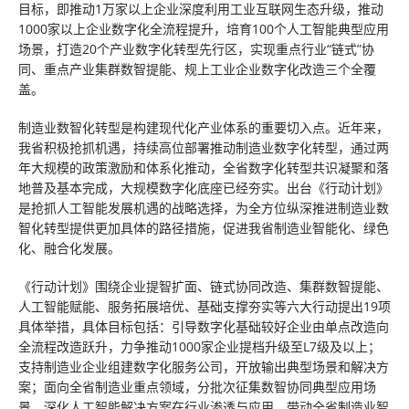
目标，即推动1万家以上企业深度利用工业互联网生态升级，推动
1000家以上企业数字化全流程提升，培育100个人工智能典型应用
场景，打造20个产业数字化转型先行区，实现重点行业“链式”协
同、重点产业集群数智提能、规上工业企业数字化改造三个全覆
盖。
制造业数智化转型是构建现代化产业体系的重要切入点。近年来，
我省积极抢抓机遇，持续高位部署推动制造业数字化转型，通过两
年大规模的政策激励和体系化推动，全省数字化转型共识凝聚和落
地普及基本完成，大规模数字化底座已经夯实。出台《行动计划》
是抢抓人工智能发展机遇的战略选择，为全方位纵深推进制造业数
智化转型提供更加具体的路径措施，促进我省制造业智能化、绿色
化、融合化发展。
《行动计划》围绕企业提智扩面、链式协同改造、集群数智提能、
人工智能赋能、服务拓展培优、基础支撑夯实等六大行动提出19项
具体举措，具体目标包括：引导数字化基础较好企业由单点改造向
全流程改造跃升，力争推动1000家企业提档升级至L7级及以上；
支持制造业企业组建数字化服务公司，开放输出典型场景和解决方
案；面向全省制造业重点领域，分批次征集数智协同典型应用场
景，深化人工智能解决方案在行业渗透与应用，带动全省制造业智