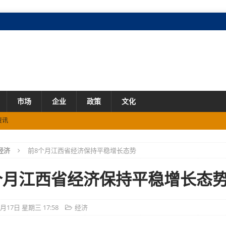
市场
企业
政策
文化
资讯
经济
前8个月江西省经济保持平稳增长态势
观影补贴
资讯
资讯
个月江西省经济保持平稳增长态
团圆奔赴的“信号救援”
资讯
9月17日 星期三 17:58
经济