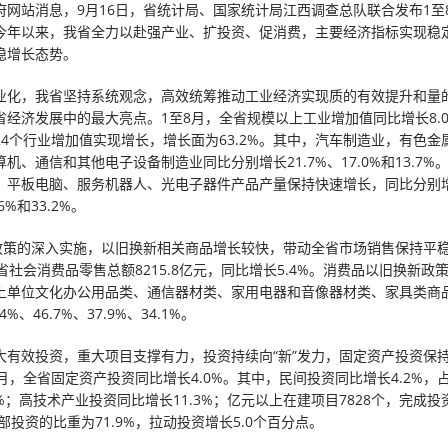
府网站消息，9月16日，省统计局、国家统计局江西调查总队联合发布1至
今年以来，我省全力以赴强产业、扩投资、促消费，主要经济指标实现稳
稳增长态势。
业化，我省坚持系统观念，高效统筹推动工业经济实现质的有效提升和量
省经济发展中的最大亮点。1至8月，全省规模以上工业增加值同比增长8.0
24个行业增加值实现增长，增长面为63.2%。其中，汽车制造业，有色金
机、通信和其他电子设备制造业同比分别增长21.7%、17.0%和13.7%
、平板电脑、服务机器人、光电子器件产品产量保持快速增长，同比分别增长
.6%和33.2%。
”政策的深入实施，以旧换新相关商品增长较快，带动全省市场销售保持平
省社会消费品零售总额8215.8亿元，同比增长5.4%。消费品以旧换新政
上单位文化办公用品类、通信器材类、家用电器和音像器材类、家具类商
4%、46.7%、37.9%、34.1%。
大有效投资，重大项目支撑有力，投资持续向“新”发力，固定资产投资保
月，全省固定资产投资同比增长4.0%。其中，民间投资同比增长4.2%，
0%；高技术产业投资同比增长11.3%；亿元以上在建项目7828个，完成
全部投资的比重为71.9%，拉动投资增长5.0个百分点。