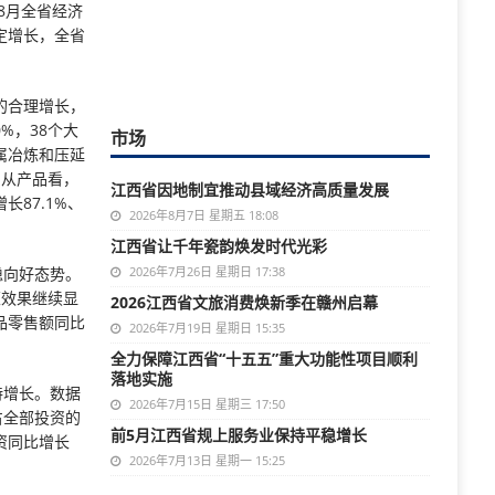
8月全省经济
定增长，全省
的合理增长，
%，38个大
市场
属冶炼和压延
。从产品看，
江西省因地制宜推动县域经济高质量发展
87.1%、
2026年8月7日 星期五 18:08
江西省让千年瓷韵焕发时代光彩
稳向好态势。
2026年7月26日 星期日 17:38
策效果继续显
2026江西省文旅消费焕新季在赣州启幕
品零售额同比
2026年7月19日 星期日 15:35
全力保障江西省“十五五”重大功能性项目顺利
落地实施
持增长。数据
2026年7月15日 星期三 17:50
占全部投资的
前5月江西省规上服务业保持平稳增长
投资同比增长
2026年7月13日 星期一 15:25