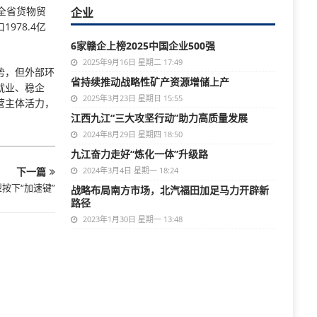
全省货物贸
企业
978.4亿
6家赣企上榜2025中国企业500强
2025年9月16日 星期二 17:49
势，但外部环
省持续推动战略性矿产资源增储上产
就业、稳企
2025年3月23日 星期日 15:55
营主体活力，
江西九江“三大攻坚行动”助力高质量发展
2024年8月29日 星期四 18:50
九江奋力走好“炼化一体”升级路
下一篇
2024年3月4日 星期一 18:24
按下“加速键”
战略布局南方市场，北汽福田加足马力开辟新
路径
2023年1月30日 星期一 13:48