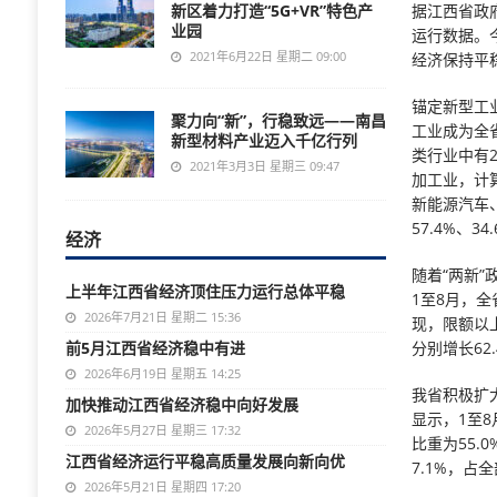
新区着力打造“5G+VR”特色产
据江西省政
业园
运行数据。
2021年6月22日 星期二 09:00
经济保持平
锚定新型工
聚力向“新”，行稳致远——南昌
工业成为全
新型材料产业迈入千亿行列
类行业中有
2021年3月3日 星期三 09:47
加工业，计算
新能源汽车
57.4%、34
经济
随着“两新
上半年江西省经济顶住压力运行总体平稳
1至8月，全
2026年7月21日 星期二 15:36
现，限额以
前5月江西省经济稳中有进
分别增长62.
2026年6月19日 星期五 14:25
我省积极扩
加快推动江西省经济稳中向好发展
显示，1至8
2026年5月27日 星期三 17:32
比重为55.
江西省经济运行平稳高质量发展向新向优
7.1%，占
2026年5月21日 星期四 17:20