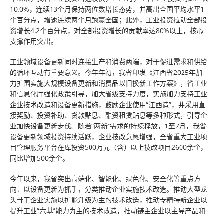
10.0%，连续13个月保持两位数增长态势，并高出全国平均水平1
个百分点，增速连续两个月跑赢全国；此外，工业投资拉动全部投
资增长4.2个百分点，对全部投资增长的贡献率达80%以上，核心
支撑作用突出。
工业领域设备更新同时连接生产和消费两端，对于促进需求和供给
的循环互动有重要意义。今年年初，我省印发《江西省2025年加
力扩围实施大规模设备更新和消费品以旧换新工作方案》，省工业
和信息化厅强化政策引导，加大省级支持力度，实施加力支持工业
企业技术改造和设备更新措施，鼓励企业使用“江西造”，并采用直
接奖励、投资补助、贷款贴息、融资租赁贴息等多种形式，引导企
业加快设备更新步伐。随着“两新”需求的持续释放，1至7月，我省
设备更新领域投资持续活跃，企业技改意愿增强，全省重大工业项
目管理服务平台在库投资500万元（含）以上技改项目2600余个，
同比增加500余个。
今年以来，我省突出高端化、智能化、绿色化、安全化等重点方
向，以设备更新为抓手，分类推动企业实施技术改造。推动大型龙
头骨干企业实施以扩能升级为主的技术改造，推动专精特新企业以
提升工业“六基”能力为主的技术改造，推动链主企业以主导产品和