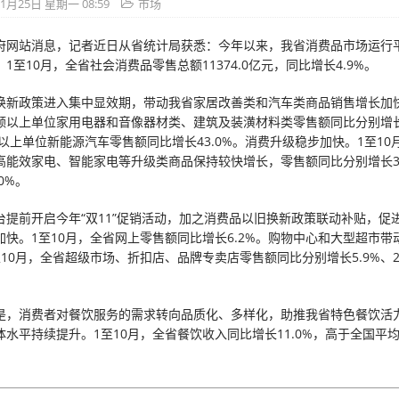
1月25日 星期一 08:59
市场
府网站消息，记者近日从省统计局获悉：今年以来，我省消费品市场运行
1至10月，全省社会消费品零售总额11374.0亿元，同比增长4.9%。
换新政策进入集中显效期，带动我省家居改善类和汽车类商品销售增长加快
额以上单位家用电器和音像器材类、建筑及装潢材料类零售额同比分别增长1
额以上单位新能源汽车零售额同比增长43.0%。消费升级稳步加快。1至1
高能效家电、智能家电等升级类商品保持较快增长，零售额同比分别增长36
.0%。
台提前开启今年“双11”促销活动，加之消费品以旧换新政策联动补贴，促
加快。1至10月，全省网上零售额同比增长6.2%。购物中心和大型超市带
10月，全省超级市场、折扣店、品牌专卖店零售额同比分别增长5.9%、2
是，消费者对餐饮服务的需求转向品质化、多样化，助推我省特色餐饮活
水平持续提升。1至10月，全省餐饮收入同比增长11.0%，高于全国平均