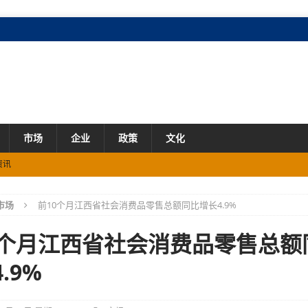
市场
企业
政策
文化
资讯
市场
前10个月江西省社会消费品零售总额同比增长4.9%
观影补贴
资讯
资讯
0个月江西省社会消费品零售总额
团圆奔赴的“信号救援”
资讯
.9%