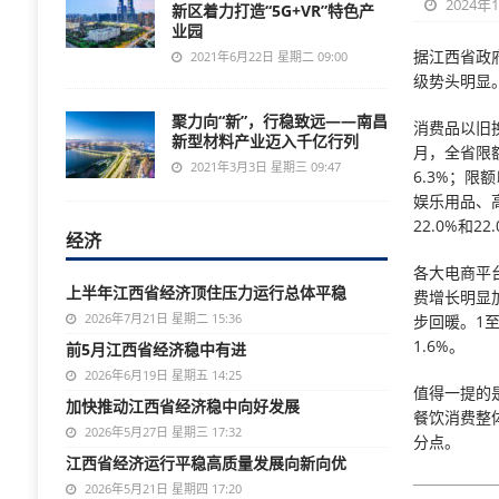
2024年1
新区着力打造“5G+VR”特色产
业园
据江西省政
2021年6月22日 星期二 09:00
级势头明显。
聚力向“新”，行稳致远——南昌
消费品以旧
新型材料产业迈入千亿行列
月，全省限
2021年3月3日 星期三 09:47
6.3%；限
娱乐用品、
22.0%和22
经济
各大电商平
上半年江西省经济顶住压力运行总体平稳
费增长明显
2026年7月21日 星期二 15:36
步回暖。1至
1.6%。
前5月江西省经济稳中有进
2026年6月19日 星期五 14:25
值得一提的
加快推动江西省经济稳中向好发展
餐饮消费整体
2026年5月27日 星期三 17:32
分点。
江西省经济运行平稳高质量发展向新向优
2026年5月21日 星期四 17:20