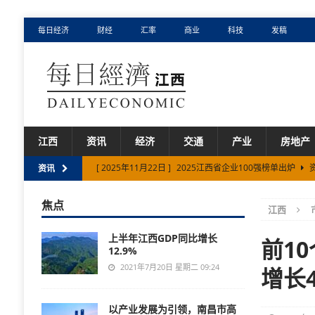
每日经济
财经
汇率
商业
科技
发稿
江西
资讯
经济
交通
产业
房地产
[ 2025年11月22日 ]
2025江西省企业100强榜单出炉
资讯
[ 2025年9月5日 ]
南康区高质量推进项目建设
资讯
焦点
江西
[ 2025年4月25日 ]
促消费 惠民生 江西省发放1200万元
上半年江西GDP同比增长
[ 2025年2月20日 ]
景德镇市元明清制瓷业遗址群入选
前1
12.9%
[ 2026年3月5日 ]
华为上门服务180公里风雨无阻：一场为
2021年7月20日 星期二 09:24
增长4
以产业发展为引领，南昌市高